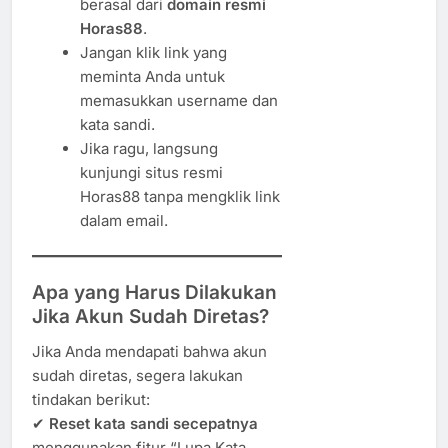
berasal dari
domain resmi
Horas88
.
Jangan klik link yang
meminta Anda untuk
memasukkan username dan
kata sandi.
Jika ragu, langsung
kunjungi situs resmi
Horas88 tanpa mengklik link
dalam email.
Apa yang Harus Dilakukan
Jika Akun Sudah Diretas?
Jika Anda mendapati bahwa akun
sudah diretas, segera lakukan
tindakan berikut:
✔
Reset kata sandi secepatnya
menggunakan fitur “Lupa Kata