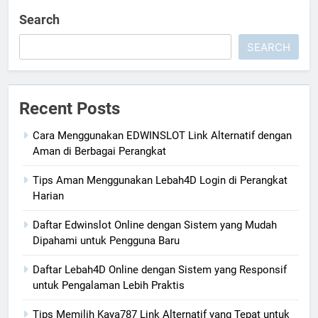
Search
SEARCH
Recent Posts
Cara Menggunakan EDWINSLOT Link Alternatif dengan
Aman di Berbagai Perangkat
Tips Aman Menggunakan Lebah4D Login di Perangkat
Harian
Daftar Edwinslot Online dengan Sistem yang Mudah
Dipahami untuk Pengguna Baru
Daftar Lebah4D Online dengan Sistem yang Responsif
untuk Pengalaman Lebih Praktis
Tips Memilih Kaya787 Link Alternatif yang Tepat untuk