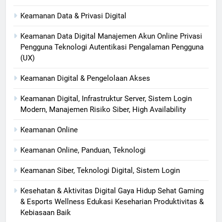
Keamanan Data & Privasi Digital
Keamanan Data Digital Manajemen Akun Online Privasi
Pengguna Teknologi Autentikasi Pengalaman Pengguna
(UX)
Keamanan Digital & Pengelolaan Akses
Keamanan Digital, Infrastruktur Server, Sistem Login
Modern, Manajemen Risiko Siber, High Availability
Keamanan Online
Keamanan Online, Panduan, Teknologi
Keamanan Siber, Teknologi Digital, Sistem Login
Kesehatan & Aktivitas Digital Gaya Hidup Sehat Gaming
& Esports Wellness Edukasi Keseharian Produktivitas &
Kebiasaan Baik