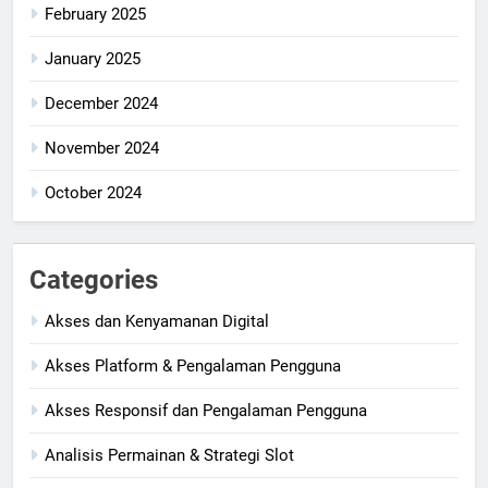
February 2025
January 2025
December 2024
November 2024
October 2024
Categories
Akses dan Kenyamanan Digital
Akses Platform & Pengalaman Pengguna
Akses Responsif dan Pengalaman Pengguna
Analisis Permainan & Strategi Slot