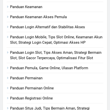
Panduan Keamanan
Panduan Keamanan Akses Pemula
Panduan Login Alternatif dan Stabilitas Akses
Panduan Login Mobile, Tips Slot Online, Keamanan Akun
Slot, Strategi Login Cepat, Optimasi Akses HP
Panduan Login Slot, Tips Akses Aman, Strategi Bermain
Slot, Slot Gacor Terpercaya, Optimalisasi Fitur Slot
Panduan Pemula, Game Online, Ulasan Platform
Panduan Permainan
Panduan Permainan Online
Panduan Registrasi Online
Panduan Situs Judi, Tips Bermain Aman, Strategi