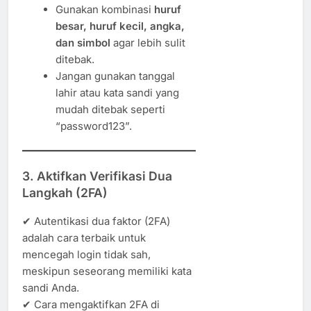
Gunakan kombinasi
huruf
besar, huruf kecil, angka,
dan simbol
agar lebih sulit
ditebak.
Jangan gunakan tanggal
lahir atau kata sandi yang
mudah ditebak seperti
“password123”.
3. Aktifkan Verifikasi Dua
Langkah (2FA)
✔ Autentikasi dua faktor (2FA)
adalah cara terbaik untuk
mencegah login tidak sah,
meskipun seseorang memiliki kata
sandi Anda.
✔ Cara mengaktifkan 2FA di