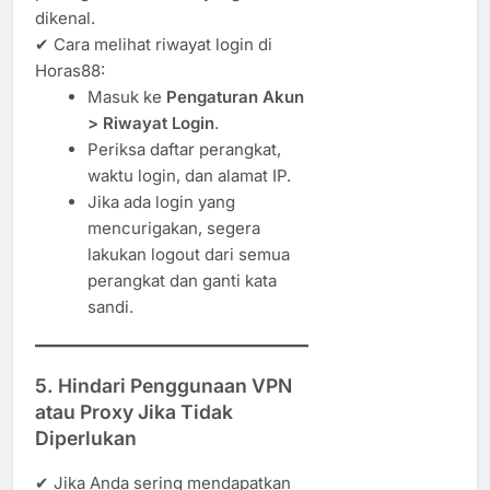
dikenal.
✔ Cara melihat riwayat login di
Horas88:
Masuk ke
Pengaturan Akun
> Riwayat Login
.
Periksa daftar perangkat,
waktu login, dan alamat IP.
Jika ada login yang
mencurigakan, segera
lakukan logout dari semua
perangkat dan ganti kata
sandi.
5. Hindari Penggunaan VPN
atau Proxy Jika Tidak
Diperlukan
✔ Jika Anda sering mendapatkan