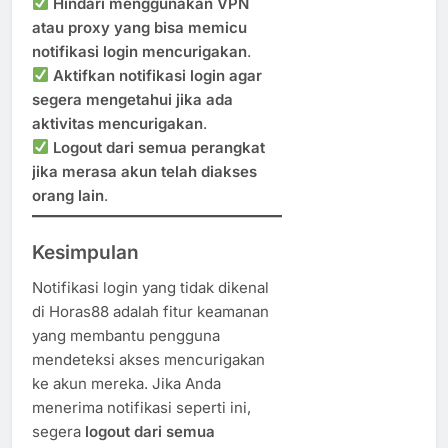
Hindari menggunakan VPN
atau proxy yang bisa memicu
notifikasi login mencurigakan
.
Aktifkan notifikasi login agar
segera mengetahui jika ada
aktivitas mencurigakan
.
Logout dari semua perangkat
jika merasa akun telah diakses
orang lain
.
Kesimpulan
Notifikasi login yang tidak dikenal
di Horas88 adalah fitur keamanan
yang membantu pengguna
mendeteksi akses mencurigakan
ke akun mereka. Jika Anda
menerima notifikasi seperti ini,
segera
logout dari semua