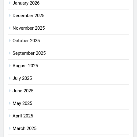
January 2026
December 2025
November 2025
October 2025
September 2025
August 2025
July 2025
June 2025
May 2025
April 2025
March 2025