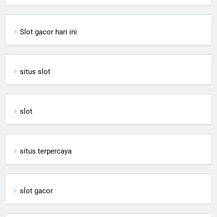
Slot gacor hari ini
situs slot
slot
situs terpercaya
slot gacor