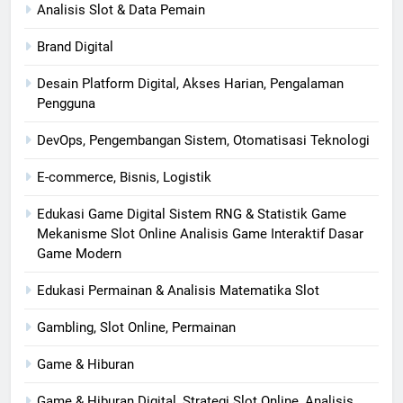
Analisis Slot & Data Pemain
Brand Digital
Desain Platform Digital, Akses Harian, Pengalaman
Pengguna
DevOps, Pengembangan Sistem, Otomatisasi Teknologi
E-commerce, Bisnis, Logistik
Edukasi Game Digital Sistem RNG & Statistik Game
Mekanisme Slot Online Analisis Game Interaktif Dasar
Game Modern
Edukasi Permainan & Analisis Matematika Slot
Gambling, Slot Online, Permainan
Game & Hiburan
Game & Hiburan Digital, Strategi Slot Online, Analisis