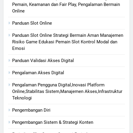
Pemain, Keamanan dan Fair Play, Pengalaman Bermain
Online
Panduan Slot Online
Panduan Slot Online Strategi Bermain Aman Manajemen
Risiko Game Edukasi Pemain Slot Kontrol Modal dan
Emosi
Panduan Validasi Akses Digital
Pengalaman Akses Digital
Pengalaman Pengguna Digital,Inovasi Platform
Online,Stabilitas Sistem,Manajemen Akses,Infrastruktur
Teknologi
Pengembangan Diri
Pengembangan Sistem & Strategi Konten