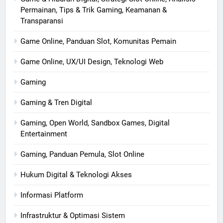
Permainan, Tips & Trik Gaming, Keamanan &
Transparansi
Game Online, Panduan Slot, Komunitas Pemain
Game Online, UX/UI Design, Teknologi Web
Gaming
Gaming & Tren Digital
Gaming, Open World, Sandbox Games, Digital
Entertainment
Gaming, Panduan Pemula, Slot Online
Hukum Digital & Teknologi Akses
Informasi Platform
Infrastruktur & Optimasi Sistem