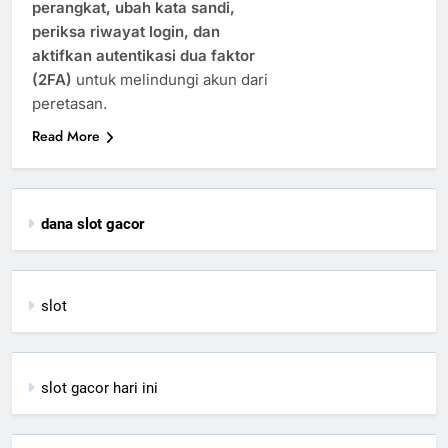
perangkat, ubah kata sandi,
periksa riwayat login, dan
aktifkan autentikasi dua faktor
(2FA)
untuk melindungi akun dari
peretasan.
Read More
dana slot gacor
slot
slot gacor hari ini