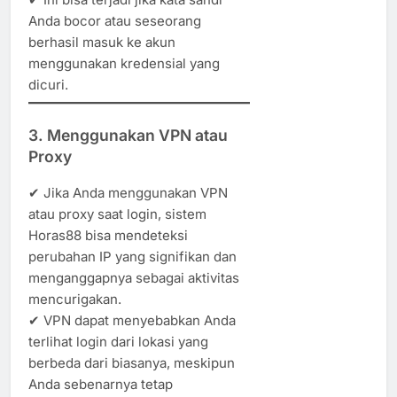
Anda bocor atau seseorang
berhasil masuk ke akun
menggunakan kredensial yang
dicuri.
3. Menggunakan VPN atau
Proxy
✔ Jika Anda menggunakan VPN
atau proxy saat login, sistem
Horas88 bisa mendeteksi
perubahan IP yang signifikan dan
menganggapnya sebagai aktivitas
mencurigakan.
✔ VPN dapat menyebabkan Anda
terlihat login dari lokasi yang
berbeda dari biasanya, meskipun
Anda sebenarnya tetap