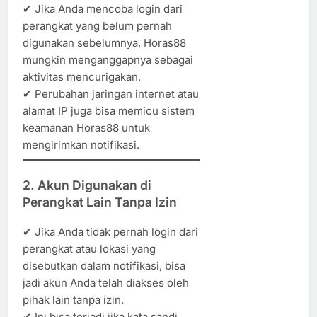
✔ Jika Anda mencoba login dari
perangkat yang belum pernah
digunakan sebelumnya, Horas88
mungkin menganggapnya sebagai
aktivitas mencurigakan.
✔ Perubahan jaringan internet atau
alamat IP juga bisa memicu sistem
keamanan Horas88 untuk
mengirimkan notifikasi.
2. Akun Digunakan di
Perangkat Lain Tanpa Izin
✔ Jika Anda tidak pernah login dari
perangkat atau lokasi yang
disebutkan dalam notifikasi, bisa
jadi akun Anda telah diakses oleh
pihak lain tanpa izin.
✔ Ini bisa terjadi jika kata sandi