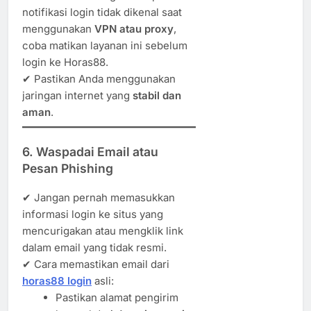
notifikasi login tidak dikenal saat
menggunakan
VPN atau proxy
,
coba matikan layanan ini sebelum
login ke Horas88.
✔ Pastikan Anda menggunakan
jaringan internet yang
stabil dan
aman
.
6. Waspadai Email atau
Pesan Phishing
✔ Jangan pernah memasukkan
informasi login ke situs yang
mencurigakan atau mengklik link
dalam email yang tidak resmi.
✔ Cara memastikan email dari
horas88 login
asli:
Pastikan alamat pengirim