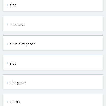
slot
situs slot
situs slot gacor
slot
slot gacor
slot88