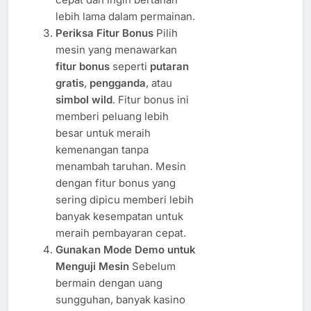
lebih lama dalam permainan.
Periksa Fitur Bonus
Pilih
mesin yang menawarkan
fitur bonus
seperti
putaran
gratis
,
pengganda
, atau
simbol wild
. Fitur bonus ini
memberi peluang lebih
besar untuk meraih
kemenangan tanpa
menambah taruhan. Mesin
dengan fitur bonus yang
sering dipicu memberi lebih
banyak kesempatan untuk
meraih pembayaran cepat.
Gunakan Mode Demo untuk
Menguji Mesin
Sebelum
bermain dengan uang
sungguhan, banyak kasino