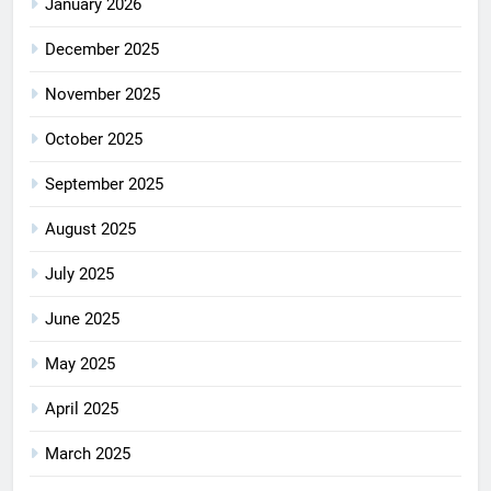
January 2026
December 2025
November 2025
October 2025
September 2025
August 2025
July 2025
June 2025
May 2025
April 2025
March 2025