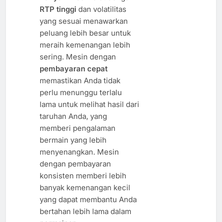
RTP tinggi
dan volatilitas
yang sesuai menawarkan
peluang lebih besar untuk
meraih kemenangan lebih
sering. Mesin dengan
pembayaran cepat
memastikan Anda tidak
perlu menunggu terlalu
lama untuk melihat hasil dari
taruhan Anda, yang
memberi pengalaman
bermain yang lebih
menyenangkan. Mesin
dengan pembayaran
konsisten memberi lebih
banyak kemenangan kecil
yang dapat membantu Anda
bertahan lebih lama dalam