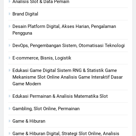
Analisis Slot & Data Pemain
Brand Digital
Desain Platform Digital, Akses Harian, Pengalaman
Pengguna
DevOps, Pengembangan Sistem, Otomatisasi Teknologi
E-commerce, Bisnis, Logistik
Edukasi Game Digital Sistem RNG & Statistik Game
Mekanisme Slot Online Analisis Game Interaktif Dasar
Game Modern
Edukasi Permainan & Analisis Matematika Slot
Gambling, Slot Online, Permainan
Game & Hiburan
Game & Hiburan Digital, Strategi Slot Online, Analisis