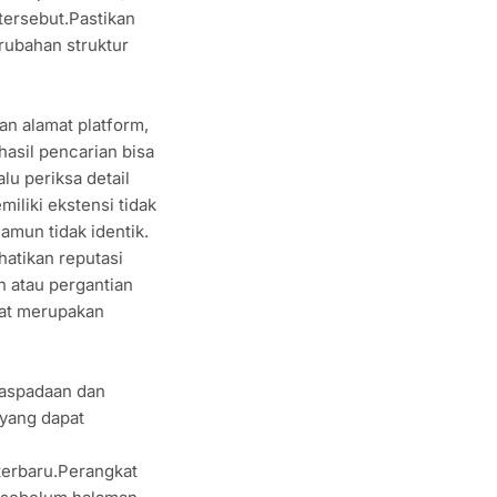
tersebut.Pastikan
rubahan struktur
 alamat platform,
hasil pencarian bisa
alu periksa detail
iliki ekstensi tidak
mun tidak identik.
hatikan reputasi
 atau pergantian
mat merupakan
waspadaan dan
 yang dapat
 terbaru.Perangkat