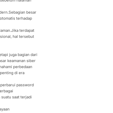
a sebelum halaman
odern.Sebagian besar
 otomatis terhadap
laman.Jika terdapat
ional, hal tersebut
tapi juga bagian dari
asar keamanan siber
emahami perbedaan
penting di era
mperbarui password
erbagai
suatu saat terjadi
ayaan