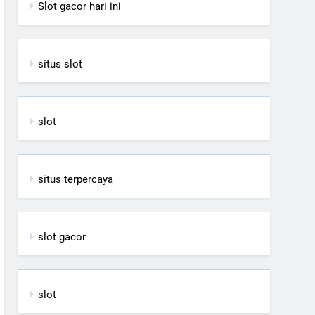
Slot gacor hari ini
situs slot
slot
situs terpercaya
slot gacor
slot