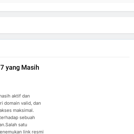
7 yang Masih
asih aktif dan
ri domain valid, dan
akses maksimal.
s terhadap sebuah
an.Salah satu
menemukan link resmi