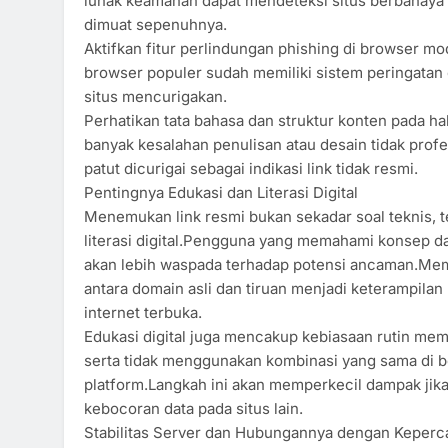
lunak keamanan dapat mendeteksi situs berbahay
dimuat sepenuhnya.
Aktifkan fitur perlindungan phishing di browser m
browser populer sudah memiliki sistem peringatan
situs mencurigakan.
Perhatikan tata bahasa dan struktur konten pada ha
banyak kesalahan penulisan atau desain tidak profes
patut dicurigai sebagai indikasi link tidak resmi.
Pentingnya Edukasi dan Literasi Digital
Menemukan link resmi bukan sekadar soal teknis, te
literasi digital.Pengguna yang memahami konsep d
akan lebih waspada terhadap potensi ancaman.M
antara domain asli dan tiruan menjadi keterampilan 
internet terbuka.
Edukasi digital juga mencakup kebiasaan rutin me
serta tidak menggunakan kombinasi yang sama di b
platform.Langkah ini akan memperkecil dampak jika 
kebocoran data pada situs lain.
Stabilitas Server dan Hubungannya dengan Keperc