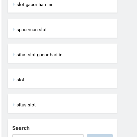
slot gacor hari ini
spaceman slot
situs slot gacor hari ini
slot
situs slot
Search