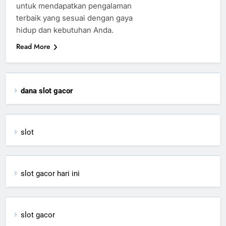
untuk mendapatkan pengalaman
terbaik yang sesuai dengan gaya
hidup dan kebutuhan Anda.
Read More
dana slot gacor
slot
slot gacor hari ini
slot gacor