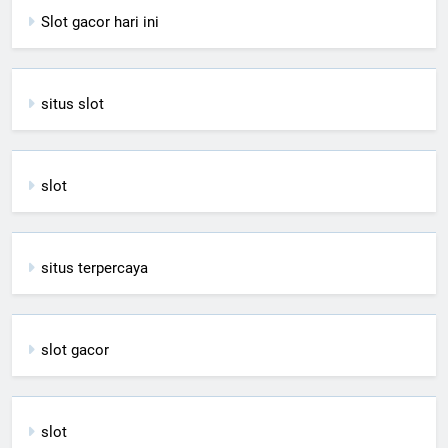
Slot gacor hari ini
situs slot
slot
situs terpercaya
slot gacor
slot