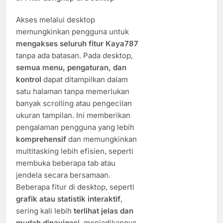
Akses melalui desktop
memungkinkan pengguna untuk
mengakses seluruh fitur Kaya787
tanpa ada batasan. Pada desktop,
semua menu, pengaturan, dan
kontrol
dapat ditampilkan dalam
satu halaman tanpa memerlukan
banyak scrolling atau pengecilan
ukuran tampilan. Ini memberikan
pengalaman pengguna yang lebih
komprehensif
dan memungkinkan
multitasking lebih efisien, seperti
membuka beberapa tab atau
jendela secara bersamaan.
Beberapa fitur di desktop, seperti
grafik atau statistik interaktif
,
sering kali lebih
terlihat jelas dan
mudah dinavigasi
, menjadikannya