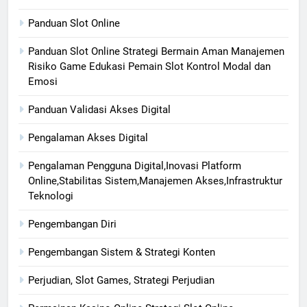
Panduan Slot Online
Panduan Slot Online Strategi Bermain Aman Manajemen
Risiko Game Edukasi Pemain Slot Kontrol Modal dan
Emosi
Panduan Validasi Akses Digital
Pengalaman Akses Digital
Pengalaman Pengguna Digital,Inovasi Platform
Online,Stabilitas Sistem,Manajemen Akses,Infrastruktur
Teknologi
Pengembangan Diri
Pengembangan Sistem & Strategi Konten
Perjudian, Slot Games, Strategi Perjudian