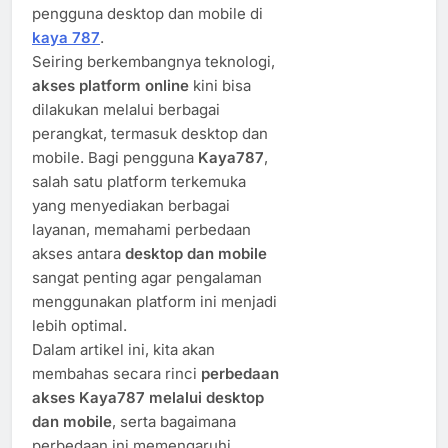
pengguna desktop dan mobile di
kaya 787
.
Seiring berkembangnya teknologi,
akses platform online
kini bisa
dilakukan melalui berbagai
perangkat, termasuk desktop dan
mobile. Bagi pengguna
Kaya787
,
salah satu platform terkemuka
yang menyediakan berbagai
layanan, memahami perbedaan
akses antara
desktop dan mobile
sangat penting agar pengalaman
menggunakan platform ini menjadi
lebih optimal.
Dalam artikel ini, kita akan
membahas secara rinci
perbedaan
akses Kaya787 melalui desktop
dan mobile
, serta bagaimana
perbedaan ini memengaruhi