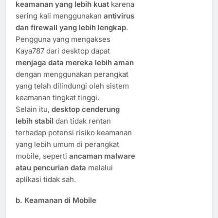
keamanan yang lebih kuat
karena
sering kali menggunakan
antivirus
dan firewall yang lebih lengkap
.
Pengguna yang mengakses
Kaya787 dari desktop dapat
menjaga data mereka lebih aman
dengan menggunakan perangkat
yang telah dilindungi oleh sistem
keamanan tingkat tinggi.
Selain itu,
desktop cenderung
lebih stabil
dan tidak rentan
terhadap potensi risiko keamanan
yang lebih umum di perangkat
mobile, seperti
ancaman malware
atau pencurian data
melalui
aplikasi tidak sah.
b.
Keamanan di Mobile