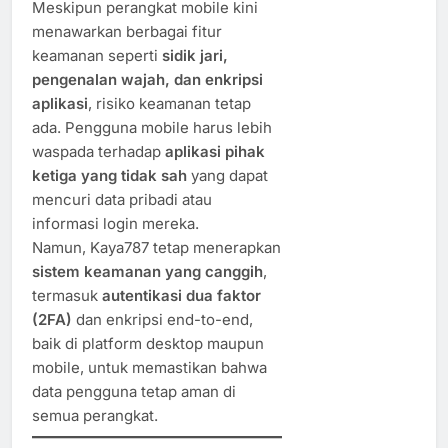
Meskipun perangkat mobile kini
menawarkan berbagai fitur
keamanan seperti
sidik jari,
pengenalan wajah, dan enkripsi
aplikasi
, risiko keamanan tetap
ada. Pengguna mobile harus lebih
waspada terhadap
aplikasi pihak
ketiga yang tidak sah
yang dapat
mencuri data pribadi atau
informasi login mereka.
Namun, Kaya787 tetap menerapkan
sistem keamanan yang canggih
,
termasuk
autentikasi dua faktor
(2FA)
dan enkripsi end-to-end,
baik di platform desktop maupun
mobile, untuk memastikan bahwa
data pengguna tetap aman di
semua perangkat.