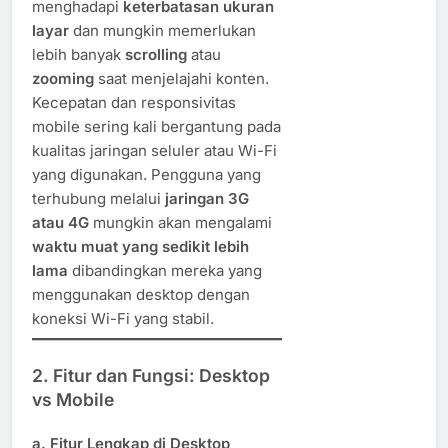
menghadapi
keterbatasan ukuran
layar
dan mungkin memerlukan
lebih banyak
scrolling
atau
zooming
saat menjelajahi konten.
Kecepatan dan responsivitas
mobile sering kali bergantung pada
kualitas jaringan seluler atau Wi-Fi
yang digunakan. Pengguna yang
terhubung melalui
jaringan 3G
atau 4G
mungkin akan mengalami
waktu muat yang sedikit lebih
lama
dibandingkan mereka yang
menggunakan desktop dengan
koneksi Wi-Fi yang stabil.
2.
Fitur dan Fungsi: Desktop
vs Mobile
a.
Fitur Lengkap di Desktop