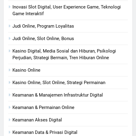
Inovasi Slot Digital, User Experience Game, Teknologi
Game Interaktif
Judi Online, Program Loyalitas
Judi Online, Slot Online, Bonus
Kasino Digital, Media Sosial dan Hiburan, Psikologi
Perjudian, Strategi Bermain, Tren Hiburan Online
Kasino Online
Kasino Online, Slot Online, Strategi Permainan
Keamanan & Manajemen Infrastruktur Digital
Keamanan & Permainan Online
Keamanan Akses Digital
Keamanan Data & Privasi Digital