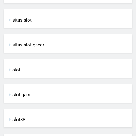
situs slot
situs slot gacor
slot
slot gacor
slot88