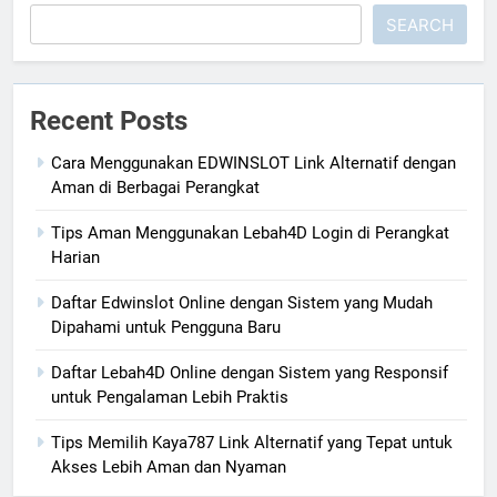
SEARCH
Recent Posts
Cara Menggunakan EDWINSLOT Link Alternatif dengan
Aman di Berbagai Perangkat
Tips Aman Menggunakan Lebah4D Login di Perangkat
Harian
Daftar Edwinslot Online dengan Sistem yang Mudah
Dipahami untuk Pengguna Baru
Daftar Lebah4D Online dengan Sistem yang Responsif
untuk Pengalaman Lebih Praktis
Tips Memilih Kaya787 Link Alternatif yang Tepat untuk
Akses Lebih Aman dan Nyaman