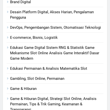
Brand Digital
Desain Platform Digital, Akses Harian, Pengalaman
Pengguna
DevOps, Pengembangan Sistem, Otomatisasi Teknologi
E-commerce, Bisnis, Logistik
Edukasi Game Digital Sistem RNG & Statistik Game
Mekanisme Slot Online Analisis Game Interaktif Dasar
Game Modern
Edukasi Permainan & Analisis Matematika Slot
Gambling, Slot Online, Permainan
Game & Hiburan
Game & Hiburan Digital, Strategi Slot Online, Analisis
Permainan, Tips & Trik Gaming, Keamanan &
Transparansi