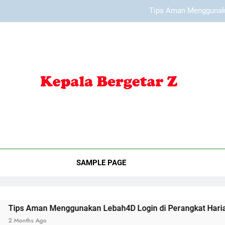
Tips Aman Menggunaka
Daftar Edwinslot Online dengan Sistem yan
Daftar Lebah4D Online dengan Sistem yang Resp
Cara Menggunakan EDWINSLOT Link Alternati
Tips Aman Menggunaka
Daftar Edwinslot Online dengan Sistem yan
ala Bergetar Z
ama Dan Hiburan Favorit Anda Di Kepala Bergetar Z.
Daftar Lebah4D Online dengan Sistem yang Resp
SAMPLE PAGE
 Menggunakan Lebah4D Login di Perangkat Harian
Daf
o
2 Mo