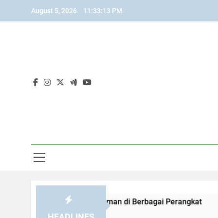
Skip
August 5, 2026
11:33:14 PM
to
content
Kep
Nikmati Dr
ernatif dengan Aman di Berbagai Perangkat
Tips Aman
2 Months Ag
HEADLINES