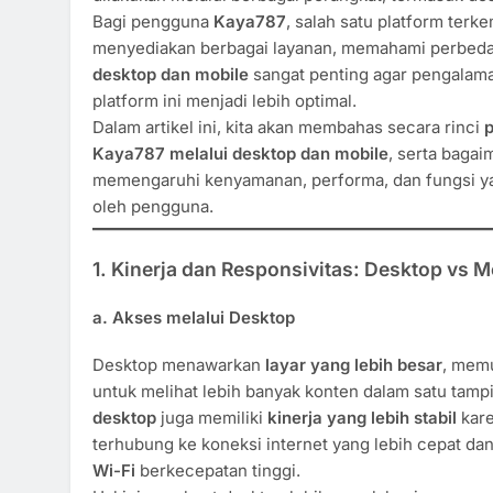
Bagi pengguna
Kaya787
, salah satu platform terk
menyediakan berbagai layanan, memahami perbeda
desktop dan mobile
sangat penting agar pengala
platform ini menjadi lebih optimal.
Dalam artikel ini, kita akan membahas secara rinci
Kaya787 melalui desktop dan mobile
, serta bagai
memengaruhi kenyamanan, performa, dan fungsi ya
oleh pengguna.
1.
Kinerja dan Responsivitas: Desktop vs M
a.
Akses melalui Desktop
Desktop menawarkan
layar yang lebih besar
, mem
untuk melihat lebih banyak konten dalam satu tampila
desktop
juga memiliki
kinerja yang lebih stabil
kare
terhubung ke koneksi internet yang lebih cepat dan l
Wi-Fi
berkecepatan tinggi.