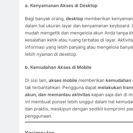
a.
Kenyamanan Akses di Desktop
Bagi banyak orang,
desktop
memberikan kenyamanan
dalam hal ukuran layar dan kenyamanan keyboard.
mudah mengetik dan mengelola akun Anda tanpa kh
kesalahan ketik atau ruang terbatas di layar. Aktiv
informasi yang lebih panjang atau mengelola banya
lebih nyaman di desktop.
b.
Kemudahan Akses di Mobile
Di sisi lain,
akses mobile
memberikan
kemudahan da
tak terbantahkan. Pengguna dapat
melakukan trans
akun, dan memantau aktivitas
kapan saja dan di ma
ini membuat ponsel lebih unggul dalam hal kemuda
dan praktis, meskipun dengan sedikit kompromi p
penggunaan.
Kesimpulan