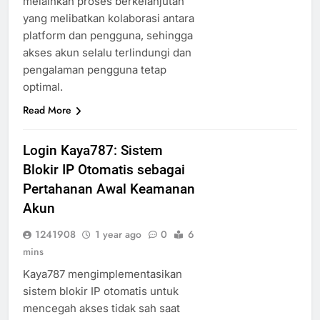
melainkan proses berkelanjutan
yang melibatkan kolaborasi antara
platform dan pengguna, sehingga
akses akun selalu terlindungi dan
pengalaman pengguna tetap
optimal.
Read More
Login Kaya787: Sistem
Blokir IP Otomatis sebagai
Pertahanan Awal Keamanan
Akun
1241908
1 year ago
0
6
mins
Kaya787 mengimplementasikan
sistem blokir IP otomatis untuk
mencegah akses tidak sah saat