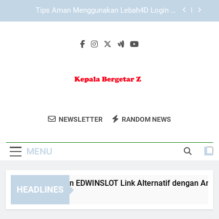
Skip
Daftar Edwinslot Online dengan Sistem yang
to
Mudah Dipahami untuk Pengguna Baru
content
Daftar Lebah4D Online dengan Sistem yang
Responsif untuk Pengalaman Lebih Praktis
Cara Menggunakan EDWINSLOT Link Alternatif
dengan Aman di Berbagai Perangkat
Tips Aman Menggunakan Lebah4D Login di
Perangkat Harian
Daftar Edwinslot Online dengan Sistem yang
Mudah Dipahami untuk Pengguna Baru
Kepala Bergetar
Nikmati Drama Dan Hiburan Favorit Anda Di
Daftar Lebah4D Online dengan Sistem yang
NEWSLETTER
RANDOM NEWS
Z
Responsif untuk Pengalaman Lebih Praktis
Kepala Bergetar Z.
MENU
ra Menggunakan EDWINSLOT Link Alternatif dengan Aman di 
HEADLINES
onth Ago