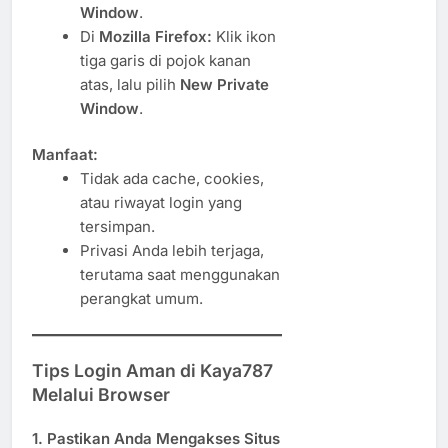
Window
.
Di
Mozilla Firefox:
Klik ikon
tiga garis di pojok kanan
atas, lalu pilih
New Private
Window
.
Manfaat:
Tidak ada cache, cookies,
atau riwayat login yang
tersimpan.
Privasi Anda lebih terjaga,
terutama saat menggunakan
perangkat umum.
Tips Login Aman di Kaya787
Melalui Browser
1. Pastikan Anda Mengakses Situs