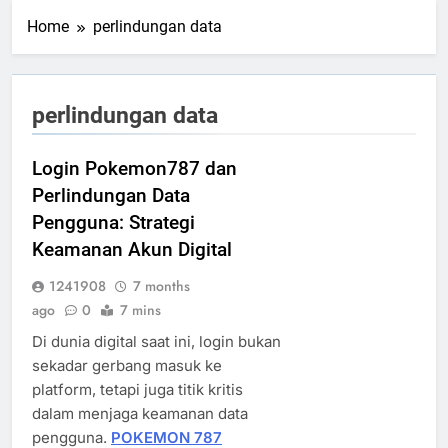
Home
perlindungan data
perlindungan data
Login Pokemon787 dan
Perlindungan Data
Pengguna: Strategi
Keamanan Akun Digital
1241908
7 months
ago
0
7 mins
Di dunia digital saat ini, login bukan
sekadar gerbang masuk ke
platform, tetapi juga titik kritis
dalam menjaga keamanan data
pengguna.
POKEMON 787