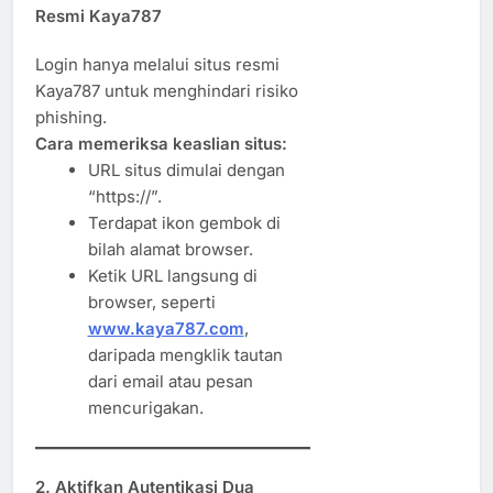
Resmi Kaya787
Login hanya melalui situs resmi
Kaya787 untuk menghindari risiko
phishing.
Cara memeriksa keaslian situs:
URL situs dimulai dengan
“https://”.
Terdapat ikon gembok di
bilah alamat browser.
Ketik URL langsung di
browser, seperti
www.kaya787.com
,
daripada mengklik tautan
dari email atau pesan
mencurigakan.
2. Aktifkan Autentikasi Dua