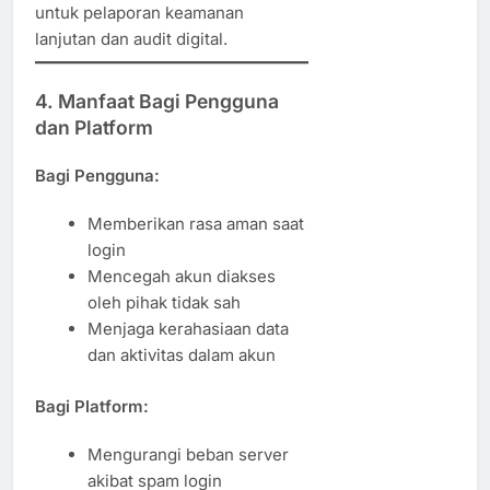
untuk pelaporan keamanan
lanjutan dan audit digital.
4. Manfaat Bagi Pengguna
dan Platform
Bagi Pengguna:
Memberikan rasa aman saat
login
Mencegah akun diakses
oleh pihak tidak sah
Menjaga kerahasiaan data
dan aktivitas dalam akun
Bagi Platform:
Mengurangi beban server
akibat spam login