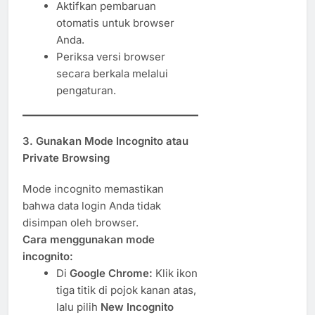
Aktifkan pembaruan
otomatis untuk browser
Anda.
Periksa versi browser
secara berkala melalui
pengaturan.
3. Gunakan Mode Incognito atau
Private Browsing
Mode incognito memastikan
bahwa data login Anda tidak
disimpan oleh browser.
Cara menggunakan mode
incognito:
Di
Google Chrome:
Klik ikon
tiga titik di pojok kanan atas,
lalu pilih
New Incognito