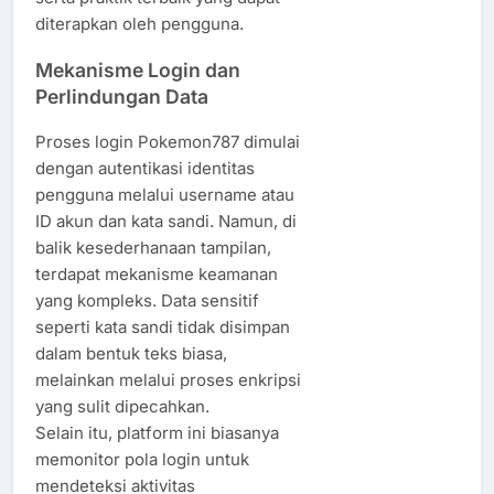
diterapkan oleh pengguna.
Mekanisme Login dan
Perlindungan Data
Proses login Pokemon787 dimulai
dengan autentikasi identitas
pengguna melalui username atau
ID akun dan kata sandi. Namun, di
balik kesederhanaan tampilan,
terdapat mekanisme keamanan
yang kompleks. Data sensitif
seperti kata sandi tidak disimpan
dalam bentuk teks biasa,
melainkan melalui proses enkripsi
yang sulit dipecahkan.
Selain itu, platform ini biasanya
memonitor pola login untuk
mendeteksi aktivitas