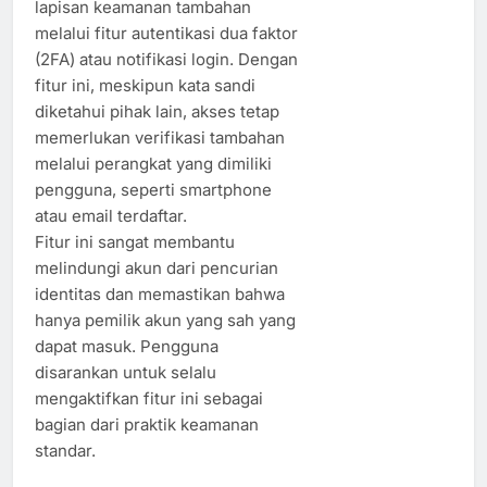
lapisan keamanan tambahan
melalui fitur autentikasi dua faktor
(2FA) atau notifikasi login. Dengan
fitur ini, meskipun kata sandi
diketahui pihak lain, akses tetap
memerlukan verifikasi tambahan
melalui perangkat yang dimiliki
pengguna, seperti smartphone
atau email terdaftar.
Fitur ini sangat membantu
melindungi akun dari pencurian
identitas dan memastikan bahwa
hanya pemilik akun yang sah yang
dapat masuk. Pengguna
disarankan untuk selalu
mengaktifkan fitur ini sebagai
bagian dari praktik keamanan
standar.