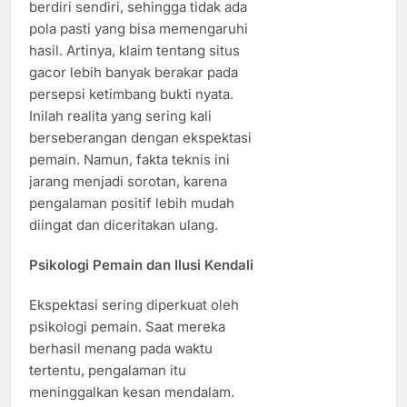
berdiri sendiri, sehingga tidak ada
pola pasti yang bisa memengaruhi
hasil. Artinya, klaim tentang situs
gacor lebih banyak berakar pada
persepsi ketimbang bukti nyata.
Inilah realita yang sering kali
berseberangan dengan ekspektasi
pemain. Namun, fakta teknis ini
jarang menjadi sorotan, karena
pengalaman positif lebih mudah
diingat dan diceritakan ulang.
Psikologi Pemain dan Ilusi Kendali
Ekspektasi sering diperkuat oleh
psikologi pemain. Saat mereka
berhasil menang pada waktu
tertentu, pengalaman itu
meninggalkan kesan mendalam.