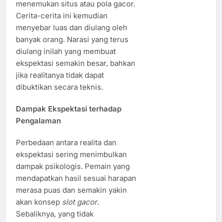
menemukan situs atau pola gacor.
Cerita-cerita ini kemudian
menyebar luas dan diulang oleh
banyak orang. Narasi yang terus
diulang inilah yang membuat
ekspektasi semakin besar, bahkan
jika realitanya tidak dapat
dibuktikan secara teknis.
Dampak Ekspektasi terhadap
Pengalaman
Perbedaan antara realita dan
ekspektasi sering menimbulkan
dampak psikologis. Pemain yang
mendapatkan hasil sesuai harapan
merasa puas dan semakin yakin
akan konsep
slot gacor
.
Sebaliknya, yang tidak