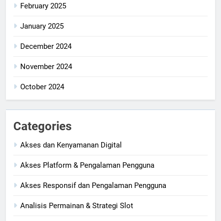
February 2025
January 2025
December 2024
November 2024
October 2024
Categories
Akses dan Kenyamanan Digital
Akses Platform & Pengalaman Pengguna
Akses Responsif dan Pengalaman Pengguna
Analisis Permainan & Strategi Slot