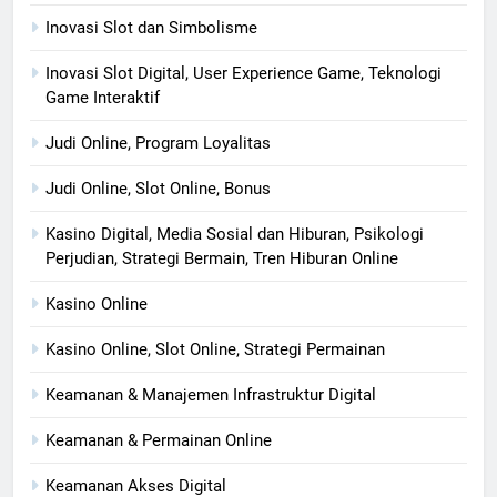
Inovasi Slot dan Simbolisme
Inovasi Slot Digital, User Experience Game, Teknologi
Game Interaktif
Judi Online, Program Loyalitas
Judi Online, Slot Online, Bonus
Kasino Digital, Media Sosial dan Hiburan, Psikologi
Perjudian, Strategi Bermain, Tren Hiburan Online
Kasino Online
Kasino Online, Slot Online, Strategi Permainan
Keamanan & Manajemen Infrastruktur Digital
Keamanan & Permainan Online
Keamanan Akses Digital