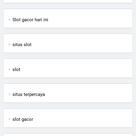
Slot gacor hari ini
situs slot
slot
situs terpercaya
slot gacor