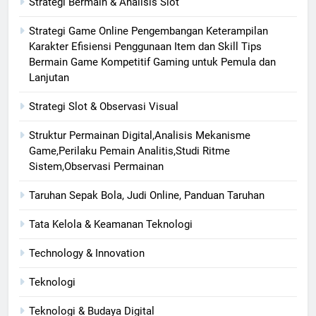
Strategi Bermain & Analisis Slot
Strategi Game Online Pengembangan Keterampilan
Karakter Efisiensi Penggunaan Item dan Skill Tips
Bermain Game Kompetitif Gaming untuk Pemula dan
Lanjutan
Strategi Slot & Observasi Visual
Struktur Permainan Digital,Analisis Mekanisme
Game,Perilaku Pemain Analitis,Studi Ritme
Sistem,Observasi Permainan
Taruhan Sepak Bola, Judi Online, Panduan Taruhan
Tata Kelola & Keamanan Teknologi
Technology & Innovation
Teknologi
Teknologi & Budaya Digital