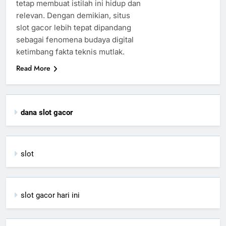
tetap membuat istilah ini hidup dan
relevan. Dengan demikian, situs
slot gacor lebih tepat dipandang
sebagai fenomena budaya digital
ketimbang fakta teknis mutlak.
Read More
dana slot gacor
slot
slot gacor hari ini