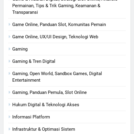
Permainan, Tips & Trik Gaming, Keamanan &
Transparansi
Game Online, Panduan Slot, Komunitas Pemain
Game Online, UX/UI Design, Teknologi Web
Gaming
Gaming & Tren Digital
Gaming, Open World, Sandbox Games, Digital
Entertainment
Gaming, Panduan Pemula, Slot Online
Hukum Digital & Teknologi Akses
Informasi Platform
Infrastruktur & Optimasi Sistem