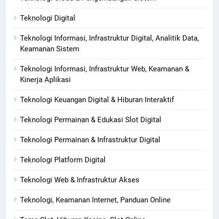
Teknologi Digital
Teknologi Informasi, Infrastruktur Digital, Analitik Data,
Keamanan Sistem
Teknologi Informasi, Infrastruktur Web, Keamanan &
Kinerja Aplikasi
Teknologi Keuangan Digital & Hiburan Interaktif
Teknologi Permainan & Edukasi Slot Digital
Teknologi Permainan & Infrastruktur Digital
Teknologi Platform Digital
Teknologi Web & Infrastruktur Akses
Teknologi, Keamanan Internet, Panduan Online