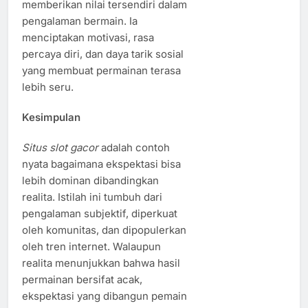
memberikan nilai tersendiri dalam
pengalaman bermain. Ia
menciptakan motivasi, rasa
percaya diri, dan daya tarik sosial
yang membuat permainan terasa
lebih seru.
Kesimpulan
Situs slot gacor
adalah contoh
nyata bagaimana ekspektasi bisa
lebih dominan dibandingkan
realita. Istilah ini tumbuh dari
pengalaman subjektif, diperkuat
oleh komunitas, dan dipopulerkan
oleh tren internet. Walaupun
realita menunjukkan bahwa hasil
permainan bersifat acak,
ekspektasi yang dibangun pemain