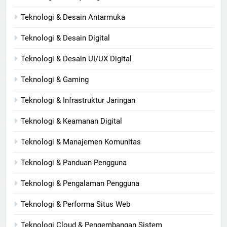
Teknologi & Desain Antarmuka
Teknologi & Desain Digital
Teknologi & Desain UI/UX Digital
Teknologi & Gaming
Teknologi & Infrastruktur Jaringan
Teknologi & Keamanan Digital
Teknologi & Manajemen Komunitas
Teknologi & Panduan Pengguna
Teknologi & Pengalaman Pengguna
Teknologi & Performa Situs Web
Teknologi Cloud & Pengembangan Sistem