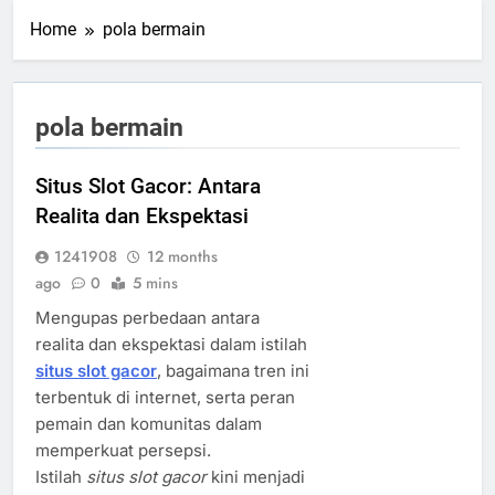
Home
pola bermain
pola bermain
Situs Slot Gacor: Antara
Realita dan Ekspektasi
1241908
12 months
ago
0
5 mins
Mengupas perbedaan antara
realita dan ekspektasi dalam istilah
situs slot gacor
, bagaimana tren ini
terbentuk di internet, serta peran
pemain dan komunitas dalam
memperkuat persepsi.
Istilah
situs slot gacor
kini menjadi