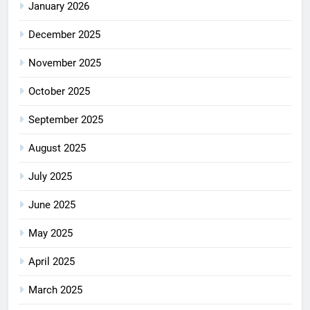
January 2026
December 2025
November 2025
October 2025
September 2025
August 2025
July 2025
June 2025
May 2025
April 2025
March 2025