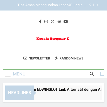
Skip
Daftar Edwinslot Online dengan Sistem yang
to
Mudah Dipahami untuk Pengguna Baru
content
Daftar Lebah4D Online dengan Sistem yang
Responsif untuk Pengalaman Lebih Praktis
Cara Menggunakan EDWINSLOT Link Alternatif
dengan Aman di Berbagai Perangkat
Tips Aman Menggunakan Lebah4D Login di
Perangkat Harian
Daftar Edwinslot Online dengan Sistem yang
Mudah Dipahami untuk Pengguna Baru
Kepala Bergetar
Nikmati Drama Dan Hiburan Favorit Anda Di
Daftar Lebah4D Online dengan Sistem yang
NEWSLETTER
RANDOM NEWS
Z
Responsif untuk Pengalaman Lebih Praktis
Kepala Bergetar Z.
MENU
ra Menggunakan EDWINSLOT Link Alternatif dengan Aman di 
HEADLINES
onth Ago