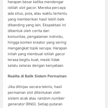
harapan besar ketika mendengar
istilah
slot gacor
. Mereka percaya
ada situs, pola, atau waktu tertentu
yang memberikan hasil lebih baik
dibanding yang lain. Ekspektasi ini
dibentuk oleh cerita dari
komunitas, pengalaman individu,
hingga konten kreator yang sering
mengangkat topik serupa. Harapan
inilah yang membuat istilah
gacor
terasa begitu kuat, meski tidak
selalu selaras dengan kenyataan.
Realita di Balik Sistem Permainan
Jika ditinjau secara teknis, hasil
permainan slot ditentukan oleh
sistem acak atau
random number
generator
(RNG). Setiap putaran