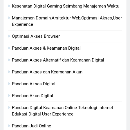
Kesehatan Digital Gaming Seimbang Manajemen Waktu
Manajemen Domain,Arsitektur Web,Optimasi Akses,User
Experience
Optimasi Akses Browser
Panduan Akses & Keamanan Digital
Panduan Akses Alternatif dan Keamanan Digital
Panduan Akses dan Keamanan Akun
Panduan Akses Digital
Panduan Akun Digital
Panduan Digital Keamanan Online Teknologi Internet
Edukasi Digital User Experience
Panduan Judi Online