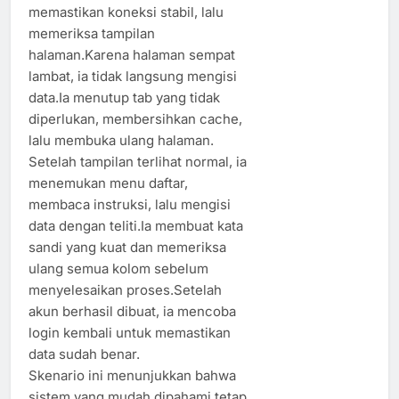
memastikan koneksi stabil, lalu
memeriksa tampilan
halaman.Karena halaman sempat
lambat, ia tidak langsung mengisi
data.Ia menutup tab yang tidak
diperlukan, membersihkan cache,
lalu membuka ulang halaman.
Setelah tampilan terlihat normal, ia
menemukan menu daftar,
membaca instruksi, lalu mengisi
data dengan teliti.Ia membuat kata
sandi yang kuat dan memeriksa
ulang semua kolom sebelum
menyelesaikan proses.Setelah
akun berhasil dibuat, ia mencoba
login kembali untuk memastikan
data sudah benar.
Skenario ini menunjukkan bahwa
sistem yang mudah dipahami tetap