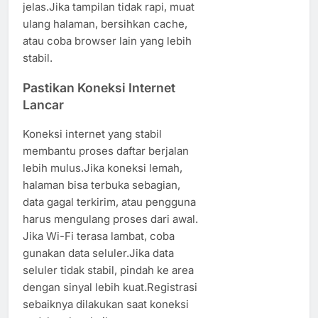
jelas.Jika tampilan tidak rapi, muat
ulang halaman, bersihkan cache,
atau coba browser lain yang lebih
stabil.
Pastikan Koneksi Internet
Lancar
Koneksi internet yang stabil
membantu proses daftar berjalan
lebih mulus.Jika koneksi lemah,
halaman bisa terbuka sebagian,
data gagal terkirim, atau pengguna
harus mengulang proses dari awal.
Jika Wi-Fi terasa lambat, coba
gunakan data seluler.Jika data
seluler tidak stabil, pindah ke area
dengan sinyal lebih kuat.Registrasi
sebaiknya dilakukan saat koneksi