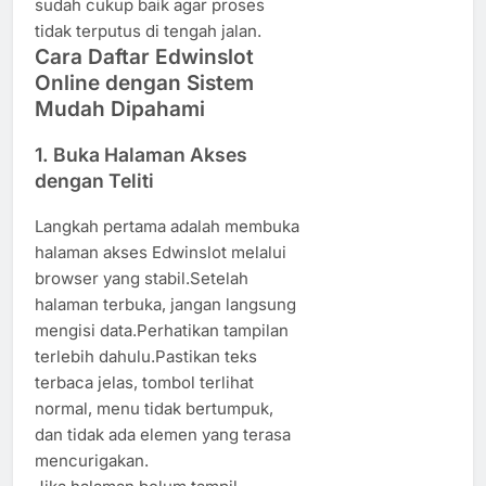
sudah cukup baik agar proses
tidak terputus di tengah jalan.
Cara Daftar Edwinslot
Online dengan Sistem
Mudah Dipahami
1. Buka Halaman Akses
dengan Teliti
Langkah pertama adalah membuka
halaman akses Edwinslot melalui
browser yang stabil.Setelah
halaman terbuka, jangan langsung
mengisi data.Perhatikan tampilan
terlebih dahulu.Pastikan teks
terbaca jelas, tombol terlihat
normal, menu tidak bertumpuk,
dan tidak ada elemen yang terasa
mencurigakan.