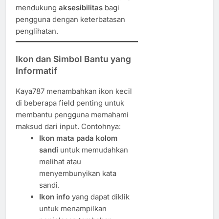
mendukung
aksesibilitas
bagi
pengguna dengan keterbatasan
penglihatan.
Ikon dan Simbol Bantu yang
Informatif
Kaya787 menambahkan ikon kecil
di beberapa field penting untuk
membantu pengguna memahami
maksud dari input. Contohnya:
Ikon mata pada kolom
sandi
untuk memudahkan
melihat atau
menyembunyikan kata
sandi.
Ikon info
yang dapat diklik
untuk menampilkan