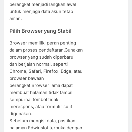
perangkat menjadi langkah awal
untuk menjaga data akun tetap
aman.
Pilih Browser yang Stabil
Browser memiliki peran penting
dalam proses pendaftaran.Gunakan
browser yang sudah diperbarui
dan berjalan normal, seperti
Chrome, Safari, Firefox, Edge, atau
browser bawaan
perangkat.Browser lama dapat
membuat halaman tidak tampil
sempurna, tombol tidak
merespons, atau formulir sulit
digunakan.
Sebelum mengisi data, pastikan
halaman Edwinslot terbuka dengan