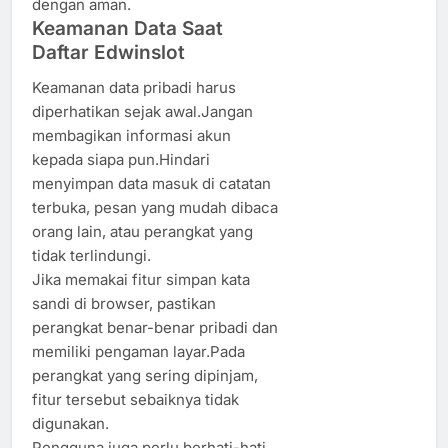
dengan aman.
Keamanan Data Saat
Daftar Edwinslot
Keamanan data pribadi harus
diperhatikan sejak awal.Jangan
membagikan informasi akun
kepada siapa pun.Hindari
menyimpan data masuk di catatan
terbuka, pesan yang mudah dibaca
orang lain, atau perangkat yang
tidak terlindungi.
Jika memakai fitur simpan kata
sandi di browser, pastikan
perangkat benar-benar pribadi dan
memiliki pengaman layar.Pada
perangkat yang sering dipinjam,
fitur tersebut sebaiknya tidak
digunakan.
Pengguna juga perlu berhati-hati