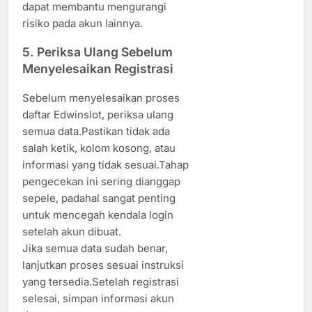
dapat membantu mengurangi
risiko pada akun lainnya.
5. Periksa Ulang Sebelum
Menyelesaikan Registrasi
Sebelum menyelesaikan proses
daftar Edwinslot, periksa ulang
semua data.Pastikan tidak ada
salah ketik, kolom kosong, atau
informasi yang tidak sesuai.Tahap
pengecekan ini sering dianggap
sepele, padahal sangat penting
untuk mencegah kendala login
setelah akun dibuat.
Jika semua data sudah benar,
lanjutkan proses sesuai instruksi
yang tersedia.Setelah registrasi
selesai, simpan informasi akun