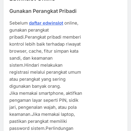
Gunakan Perangkat Pribadi
Sebelum
daftar edwinslot
online,
gunakan perangkat
pribadi.Perangkat pribadi memberi
kontrol lebih baik terhadap riwayat
browser, cache, fitur simpan kata
sandi, dan keamanan
sistem.Hindari melakukan
registrasi melalui perangkat umum
atau perangkat yang sering
digunakan banyak orang.
Jika memakai smartphone, aktifkan
pengaman layar seperti PIN, sidik
jari, pengenalan wajah, atau pola
keamanan.Jika memakai laptop,
pastikan perangkat memiliki
password sistem.Perlindungan