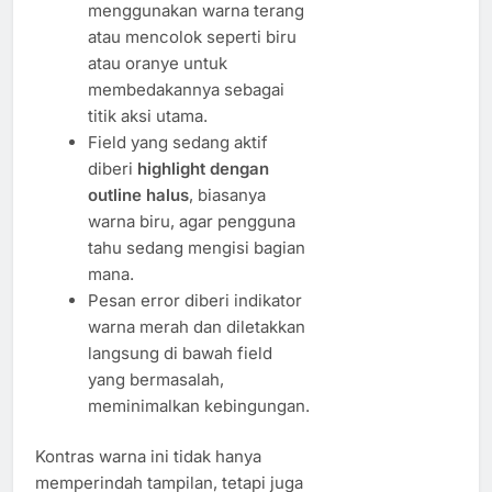
menggunakan warna terang
atau mencolok seperti biru
atau oranye untuk
membedakannya sebagai
titik aksi utama.
Field yang sedang aktif
diberi
highlight dengan
outline halus
, biasanya
warna biru, agar pengguna
tahu sedang mengisi bagian
mana.
Pesan error diberi indikator
warna merah dan diletakkan
langsung di bawah field
yang bermasalah,
meminimalkan kebingungan.
Kontras warna ini tidak hanya
memperindah tampilan, tetapi juga