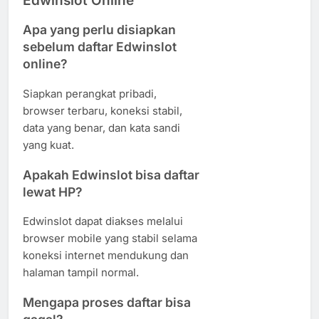
Edwinslot Online
Apa yang perlu disiapkan
sebelum daftar Edwinslot
online?
Siapkan perangkat pribadi,
browser terbaru, koneksi stabil,
data yang benar, dan kata sandi
yang kuat.
Apakah Edwinslot bisa daftar
lewat HP?
Edwinslot dapat diakses melalui
browser mobile yang stabil selama
koneksi internet mendukung dan
halaman tampil normal.
Mengapa proses daftar bisa