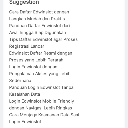
Suggestion
Cara Daftar Edwinslot dengan
Langkah Mudah dan Praktis
Panduan Daftar Edwinslot dari
Awal hingga Siap Digunakan
Tips Daftar Edwinslot agar Proses
Registrasi Lancar
Edwinslot Daftar Resmi dengan
Proses yang Lebih Terarah
Login Edwinslot dengan
Pengalaman Akses yang Lebih
Sederhana
Panduan Login Edwinslot Tanpa
Kesalahan Data
Login Edwinslot Mobile Friendly
dengan Navigasi Lebih Ringkas
Cara Menjaga Keamanan Data Saat
Login Edwinslot