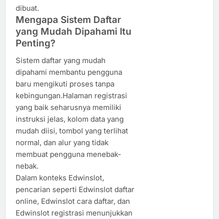
dibuat.
Mengapa Sistem Daftar
yang Mudah Dipahami Itu
Penting?
Sistem daftar yang mudah
dipahami membantu pengguna
baru mengikuti proses tanpa
kebingungan.Halaman registrasi
yang baik seharusnya memiliki
instruksi jelas, kolom data yang
mudah diisi, tombol yang terlihat
normal, dan alur yang tidak
membuat pengguna menebak-
nebak.
Dalam konteks Edwinslot,
pencarian seperti Edwinslot daftar
online, Edwinslot cara daftar, dan
Edwinslot registrasi menunjukkan