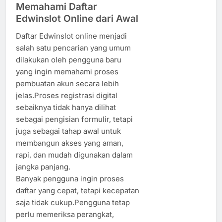
Memahami Daftar
Edwinslot Online dari Awal
Daftar Edwinslot online menjadi
salah satu pencarian yang umum
dilakukan oleh pengguna baru
yang ingin memahami proses
pembuatan akun secara lebih
jelas.Proses registrasi digital
sebaiknya tidak hanya dilihat
sebagai pengisian formulir, tetapi
juga sebagai tahap awal untuk
membangun akses yang aman,
rapi, dan mudah digunakan dalam
jangka panjang.
Banyak pengguna ingin proses
daftar yang cepat, tetapi kecepatan
saja tidak cukup.Pengguna tetap
perlu memeriksa perangkat,