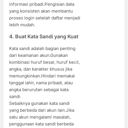
informasi pribadi.Pengisian data
yang konsisten akan membantu
proses login setelah daftar menjadi
lebih mudah.
4. Buat Kata Sandi yang Kuat
Kata sandi adalah bagian penting
dari keamanan akun.Gunakan
kombinasi huruf besar, huruf kecil,
angka, dan karakter khusus jika
memungkinkan.Hindari memakai
tanggal lahir, nama pribadi, atau
angka berurutan sebagai kata
sandi.
Sebaiknya gunakan kata sandi
yang berbeda dari akun lain.Jika
satu akun mengalami masalah,
penggunaan kata sandi berbeda