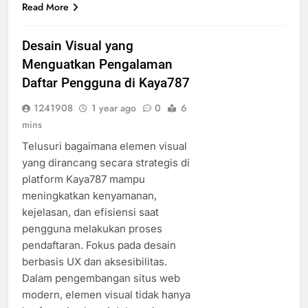
Read More
Desain Visual yang
Menguatkan Pengalaman
Daftar Pengguna di Kaya787
1241908
1 year ago
0
6
mins
Telusuri bagaimana elemen visual
yang dirancang secara strategis di
platform Kaya787 mampu
meningkatkan kenyamanan,
kejelasan, dan efisiensi saat
pengguna melakukan proses
pendaftaran. Fokus pada desain
berbasis UX dan aksesibilitas.
Dalam pengembangan situs web
modern, elemen visual tidak hanya