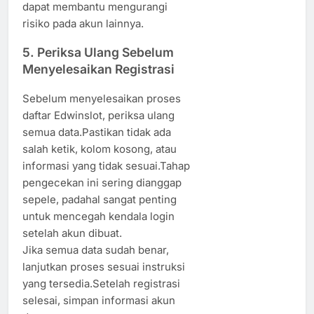
dapat membantu mengurangi
risiko pada akun lainnya.
5. Periksa Ulang Sebelum
Menyelesaikan Registrasi
Sebelum menyelesaikan proses
daftar Edwinslot, periksa ulang
semua data.Pastikan tidak ada
salah ketik, kolom kosong, atau
informasi yang tidak sesuai.Tahap
pengecekan ini sering dianggap
sepele, padahal sangat penting
untuk mencegah kendala login
setelah akun dibuat.
Jika semua data sudah benar,
lanjutkan proses sesuai instruksi
yang tersedia.Setelah registrasi
selesai, simpan informasi akun