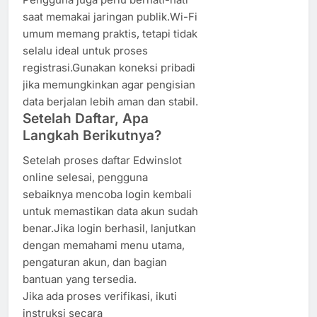
saat memakai jaringan publik.Wi-Fi
umum memang praktis, tetapi tidak
selalu ideal untuk proses
registrasi.Gunakan koneksi pribadi
jika memungkinkan agar pengisian
data berjalan lebih aman dan stabil.
Setelah Daftar, Apa
Langkah Berikutnya?
Setelah proses daftar Edwinslot
online selesai, pengguna
sebaiknya mencoba login kembali
untuk memastikan data akun sudah
benar.Jika login berhasil, lanjutkan
dengan memahami menu utama,
pengaturan akun, dan bagian
bantuan yang tersedia.
Jika ada proses verifikasi, ikuti
instruksi secara