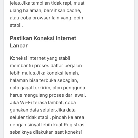
jelas.Jika tampilan tidak rapi, muat
ulang halaman, bersihkan cache,
atau coba browser lain yang lebih
stabil.
Pastikan Koneksi Internet
Lancar
Koneksi internet yang stabil
membantu proses daftar berjalan
lebih mulus.Jika koneksi lemah,
halaman bisa terbuka sebagian,
data gagal terkirim, atau pengguna
harus mengulang proses dari awal.
Jika Wi-Fi terasa lambat, coba
gunakan data seluler.Jika data
seluler tidak stabil, pindah ke area
dengan sinyal lebih kuat.Registrasi
sebaiknya dilakukan saat koneksi