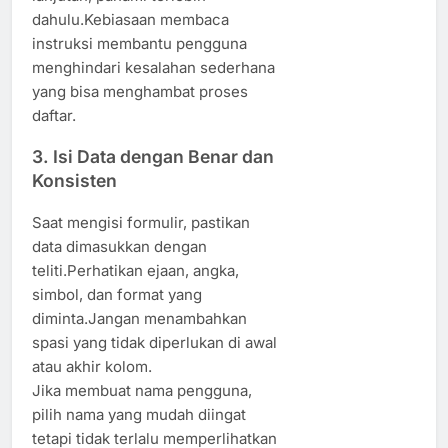
dahulu.Kebiasaan membaca
instruksi membantu pengguna
menghindari kesalahan sederhana
yang bisa menghambat proses
daftar.
3. Isi Data dengan Benar dan
Konsisten
Saat mengisi formulir, pastikan
data dimasukkan dengan
teliti.Perhatikan ejaan, angka,
simbol, dan format yang
diminta.Jangan menambahkan
spasi yang tidak diperlukan di awal
atau akhir kolom.
Jika membuat nama pengguna,
pilih nama yang mudah diingat
tetapi tidak terlalu memperlihatkan