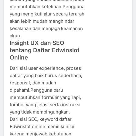
membutuhkan ketelitian.Pengguna
yang mengikuti alur secara terarah
akan lebih mudah menghindari
kesalahan dan menjaga keamanan
akun.
Insight UX dan SEO
tentang Daftar Edwinslot
Online
Dari sisi user experience, proses
daftar yang baik harus sederhana,
responsif, dan mudah
dipahami.Pengguna baru
membutuhkan formulir yang rapi,
tombol yang jelas, serta instruksi
yang tidak membingungkan.
Dari sisi SEO, keyword daftar
Edwinslot online memiliki nilai
karena menjawab kebutuhan