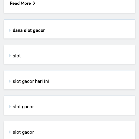
Read More
dana slot gacor
slot
slot gacor hari ini
slot gacor
slot gacor