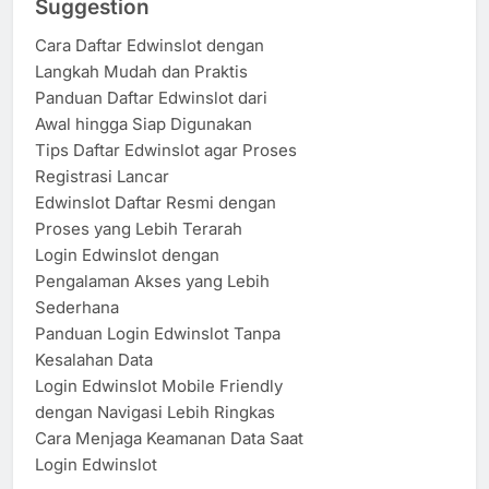
Suggestion
Cara Daftar Edwinslot dengan
Langkah Mudah dan Praktis
Panduan Daftar Edwinslot dari
Awal hingga Siap Digunakan
Tips Daftar Edwinslot agar Proses
Registrasi Lancar
Edwinslot Daftar Resmi dengan
Proses yang Lebih Terarah
Login Edwinslot dengan
Pengalaman Akses yang Lebih
Sederhana
Panduan Login Edwinslot Tanpa
Kesalahan Data
Login Edwinslot Mobile Friendly
dengan Navigasi Lebih Ringkas
Cara Menjaga Keamanan Data Saat
Login Edwinslot