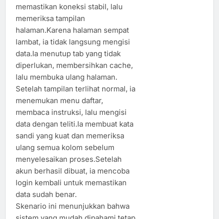
memastikan koneksi stabil, lalu
memeriksa tampilan
halaman.Karena halaman sempat
lambat, ia tidak langsung mengisi
data.Ia menutup tab yang tidak
diperlukan, membersihkan cache,
lalu membuka ulang halaman.
Setelah tampilan terlihat normal, ia
menemukan menu daftar,
membaca instruksi, lalu mengisi
data dengan teliti.Ia membuat kata
sandi yang kuat dan memeriksa
ulang semua kolom sebelum
menyelesaikan proses.Setelah
akun berhasil dibuat, ia mencoba
login kembali untuk memastikan
data sudah benar.
Skenario ini menunjukkan bahwa
sistem yang mudah dipahami tetap