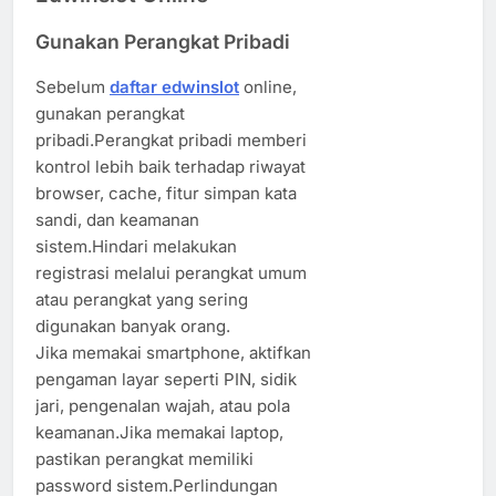
Gunakan Perangkat Pribadi
Sebelum
daftar edwinslot
online,
gunakan perangkat
pribadi.Perangkat pribadi memberi
kontrol lebih baik terhadap riwayat
browser, cache, fitur simpan kata
sandi, dan keamanan
sistem.Hindari melakukan
registrasi melalui perangkat umum
atau perangkat yang sering
digunakan banyak orang.
Jika memakai smartphone, aktifkan
pengaman layar seperti PIN, sidik
jari, pengenalan wajah, atau pola
keamanan.Jika memakai laptop,
pastikan perangkat memiliki
password sistem.Perlindungan