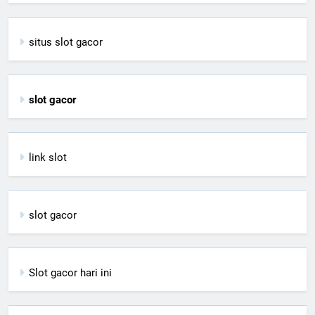
situs slot gacor
slot gacor
link slot
slot gacor
Slot gacor hari ini