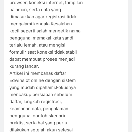
browser, koneksi internet, tampilan
halaman, serta data yang
dimasukkan agar registrasi tidak
mengalami kendala.Kesalahan
kecil seperti salah mengetik nama
pengguna, memakai kata sandi
terlalu lemah, atau mengisi
formulir saat koneksi tidak stabil
dapat membuat proses menjadi
kurang lancar.
Artikel ini membahas daftar
Edwinslot online dengan sistem
yang mudah dipahami.Fokusnya
mencakup persiapan sebelum
daftar, langkah registrasi,
keamanan data, pengalaman
pengguna, contoh skenario
praktis, serta hal yang perlu
dilakukan setelah akun selesai