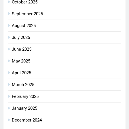
October 2025
September 2025
August 2025
July 2025
June 2025
May 2025
April 2025
March 2025
February 2025
January 2025
December 2024