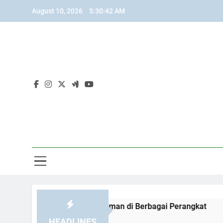
Skip
August 10, 2026
5:30:43 AM
to
content
Kep
Nikmati Dr
ernatif dengan Aman di Berbagai Perangkat
Tips Aman
2 Months Ago
HEADLINES