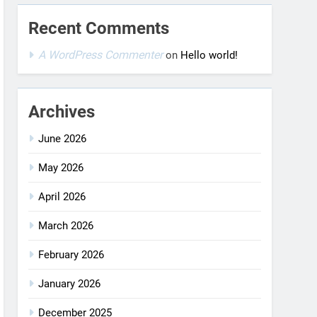
Recent Comments
A WordPress Commenter
on
Hello world!
Archives
June 2026
May 2026
April 2026
March 2026
February 2026
January 2026
December 2025