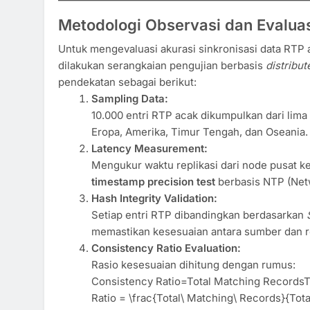
Metodologi Observasi dan Evalua
Untuk mengevaluasi akurasi sinkronisasi data RTP 
dilakukan serangkaian pengujian berbasis
distribut
pendekatan sebagai berikut:
Sampling Data:
10.000 entri RTP acak dikumpulkan dari lima
Eropa, Amerika, Timur Tengah, dan Oseania.
Latency Measurement:
Mengukur waktu replikasi dari node pusat k
timestamp precision test
berbasis NTP (Net
Hash Integrity Validation:
Setiap entri RTP dibandingkan berdasarkan
memastikan kesesuaian antara sumber dan re
Consistency Ratio Evaluation:
Rasio kesesuaian dihitung dengan rumus:
Consistency Ratio=Total Matching Records
Ratio = \frac{Total\ Matching\ Records}{Tota