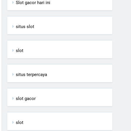
Slot gacor hari ini
situs slot
slot
situs terpercaya
slot gacor
slot