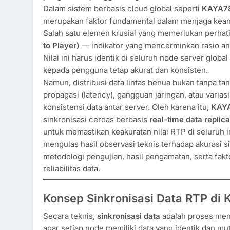
Dalam sistem berbasis cloud global seperti
KAYA7
merupakan faktor fundamental dalam menjaga keand
Salah satu elemen krusial yang memerlukan perhat
to Player)
— indikator yang mencerminkan rasio ant
Nilai ini harus identik di seluruh node server globa
kepada pengguna tetap akurat dan konsisten.
Namun, distribusi data lintas benua bukan tanpa t
propagasi (latency), gangguan jaringan, atau varias
konsistensi data antar server. Oleh karena itu,
KAY
sinkronisasi cerdas berbasis
real-time data replica
untuk memastikan keakuratan nilai RTP di seluruh inf
mengulas hasil observasi teknis terhadap akurasi s
metodologi pengujian, hasil pengamatan, serta fa
reliabilitas data.
Konsep Sinkronisasi Data RTP di
Secara teknis,
sinkronisasi data
adalah proses men
agar setiap node memiliki data yang identik dan mu