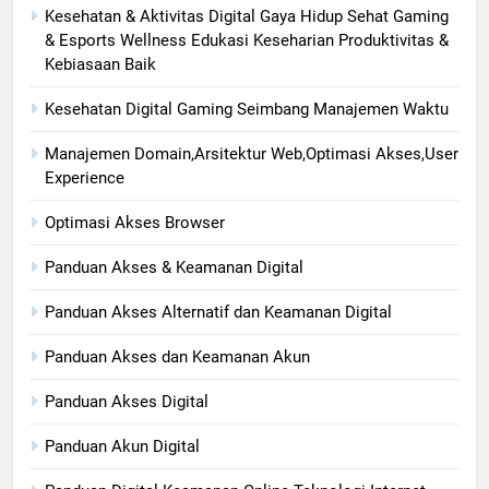
Kesehatan & Aktivitas Digital Gaya Hidup Sehat Gaming
& Esports Wellness Edukasi Keseharian Produktivitas &
Kebiasaan Baik
Kesehatan Digital Gaming Seimbang Manajemen Waktu
Manajemen Domain,Arsitektur Web,Optimasi Akses,User
Experience
Optimasi Akses Browser
Panduan Akses & Keamanan Digital
Panduan Akses Alternatif dan Keamanan Digital
Panduan Akses dan Keamanan Akun
Panduan Akses Digital
Panduan Akun Digital