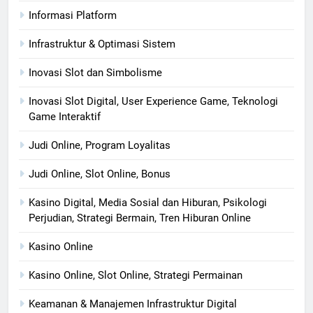
Informasi Platform
Infrastruktur & Optimasi Sistem
Inovasi Slot dan Simbolisme
Inovasi Slot Digital, User Experience Game, Teknologi
Game Interaktif
Judi Online, Program Loyalitas
Judi Online, Slot Online, Bonus
Kasino Digital, Media Sosial dan Hiburan, Psikologi
Perjudian, Strategi Bermain, Tren Hiburan Online
Kasino Online
Kasino Online, Slot Online, Strategi Permainan
Keamanan & Manajemen Infrastruktur Digital