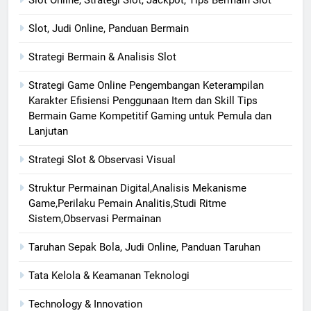
Slot Online, Strategi Slot, Jackpot, Tips Bermain Slot
Slot, Judi Online, Panduan Bermain
Strategi Bermain & Analisis Slot
Strategi Game Online Pengembangan Keterampilan
Karakter Efisiensi Penggunaan Item dan Skill Tips
Bermain Game Kompetitif Gaming untuk Pemula dan
Lanjutan
Strategi Slot & Observasi Visual
Struktur Permainan Digital,Analisis Mekanisme
Game,Perilaku Pemain Analitis,Studi Ritme
Sistem,Observasi Permainan
Taruhan Sepak Bola, Judi Online, Panduan Taruhan
Tata Kelola & Keamanan Teknologi
Technology & Innovation