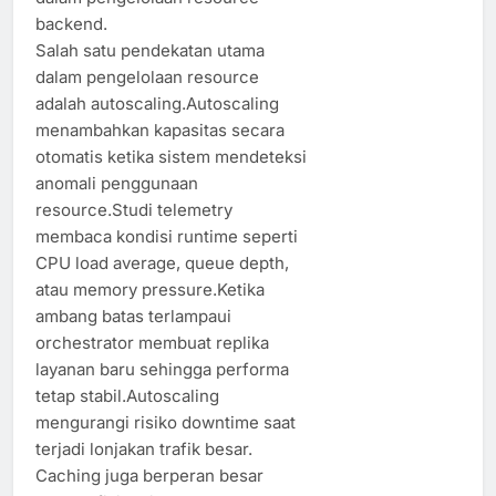
backend.
Salah satu pendekatan utama
dalam pengelolaan resource
adalah autoscaling.Autoscaling
menambahkan kapasitas secara
otomatis ketika sistem mendeteksi
anomali penggunaan
resource.Studi telemetry
membaca kondisi runtime seperti
CPU load average, queue depth,
atau memory pressure.Ketika
ambang batas terlampaui
orchestrator membuat replika
layanan baru sehingga performa
tetap stabil.Autoscaling
mengurangi risiko downtime saat
terjadi lonjakan trafik besar.
Caching juga berperan besar