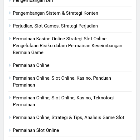
Pengembangan Diri
Pengembangan Sistem & Strategi Konten
Perjudian, Slot Games, Strategi Perjudian
Permainan Kasino Online Strategi Slot Online
Pengelolaan Risiko dalam Permainan Keseimbangan
Bermain Game
Permainan Online
Permainan Online, Slot Online, Kasino, Panduan
Permainan
Permainan Online, Slot Online, Kasino, Teknologi
Permainan
Permainan Online, Strategi & Tips, Analisis Game Slot
Permainan Slot Online