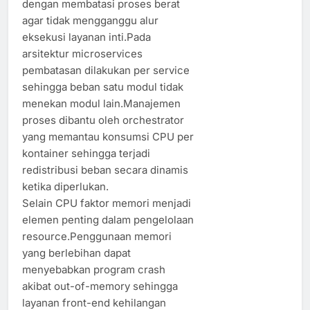
dengan membatasi proses berat
agar tidak mengganggu alur
eksekusi layanan inti.Pada
arsitektur microservices
pembatasan dilakukan per service
sehingga beban satu modul tidak
menekan modul lain.Manajemen
proses dibantu oleh orchestrator
yang memantau konsumsi CPU per
kontainer sehingga terjadi
redistribusi beban secara dinamis
ketika diperlukan.
Selain CPU faktor memori menjadi
elemen penting dalam pengelolaan
resource.Penggunaan memori
yang berlebihan dapat
menyebabkan program crash
akibat out-of-memory sehingga
layanan front-end kehilangan