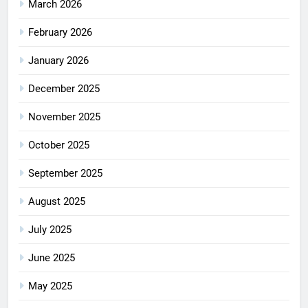
March 2026
February 2026
January 2026
December 2025
November 2025
October 2025
September 2025
August 2025
July 2025
June 2025
May 2025