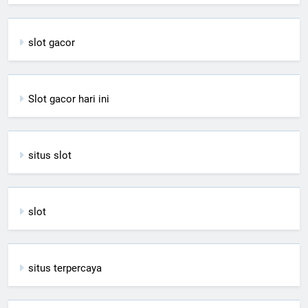
slot gacor
Slot gacor hari ini
situs slot
slot
situs terpercaya