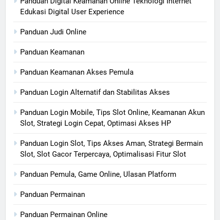
Panduan Digital Keamanan Online Teknologi Internet
Edukasi Digital User Experience
Panduan Judi Online
Panduan Keamanan
Panduan Keamanan Akses Pemula
Panduan Login Alternatif dan Stabilitas Akses
Panduan Login Mobile, Tips Slot Online, Keamanan Akun
Slot, Strategi Login Cepat, Optimasi Akses HP
Panduan Login Slot, Tips Akses Aman, Strategi Bermain
Slot, Slot Gacor Terpercaya, Optimalisasi Fitur Slot
Panduan Pemula, Game Online, Ulasan Platform
Panduan Permainan
Panduan Permainan Online