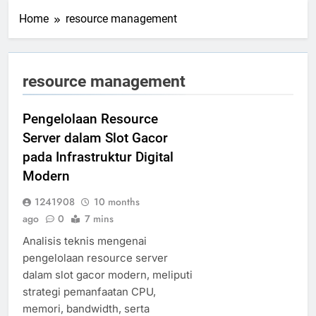
Home
resource management
resource management
Pengelolaan Resource
Server dalam Slot Gacor
pada Infrastruktur Digital
Modern
1241908
10 months
ago
0
7 mins
Analisis teknis mengenai
pengelolaan resource server
dalam slot gacor modern, meliputi
strategi pemanfaatan CPU,
memori, bandwidth, serta