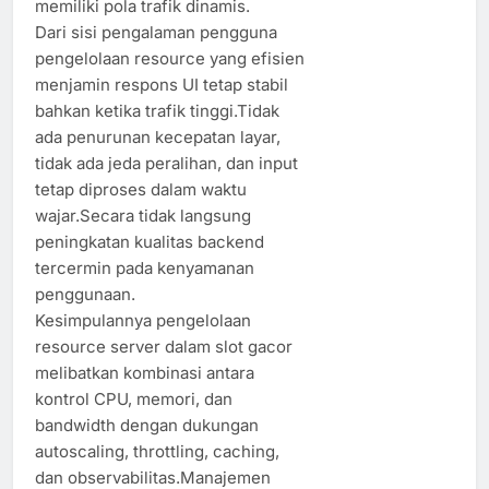
memiliki pola trafik dinamis.
Dari sisi pengalaman pengguna
pengelolaan resource yang efisien
menjamin respons UI tetap stabil
bahkan ketika trafik tinggi.Tidak
ada penurunan kecepatan layar,
tidak ada jeda peralihan, dan input
tetap diproses dalam waktu
wajar.Secara tidak langsung
peningkatan kualitas backend
tercermin pada kenyamanan
penggunaan.
Kesimpulannya pengelolaan
resource server dalam slot gacor
melibatkan kombinasi antara
kontrol CPU, memori, dan
bandwidth dengan dukungan
autoscaling, throttling, caching,
dan observabilitas.Manajemen