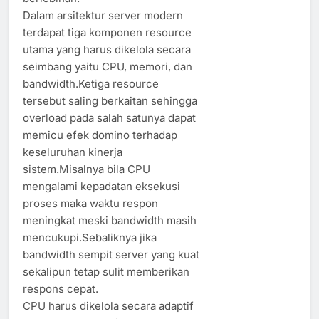
Dalam arsitektur server modern
terdapat tiga komponen resource
utama yang harus dikelola secara
seimbang yaitu CPU, memori, dan
bandwidth.Ketiga resource
tersebut saling berkaitan sehingga
overload pada salah satunya dapat
memicu efek domino terhadap
keseluruhan kinerja
sistem.Misalnya bila CPU
mengalami kepadatan eksekusi
proses maka waktu respon
meningkat meski bandwidth masih
mencukupi.Sebaliknya jika
bandwidth sempit server yang kuat
sekalipun tetap sulit memberikan
respons cepat.
CPU harus dikelola secara adaptif