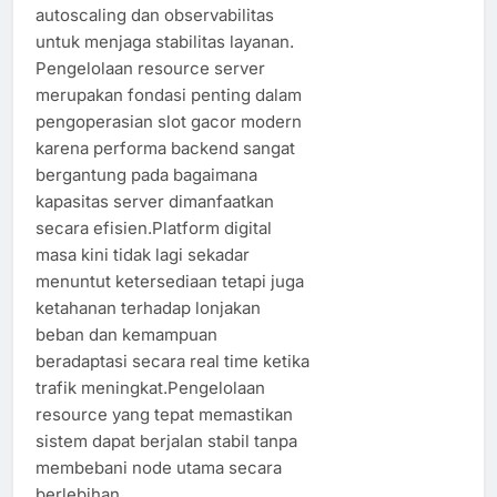
autoscaling dan observabilitas
untuk menjaga stabilitas layanan.
Pengelolaan resource server
merupakan fondasi penting dalam
pengoperasian slot gacor modern
karena performa backend sangat
bergantung pada bagaimana
kapasitas server dimanfaatkan
secara efisien.Platform digital
masa kini tidak lagi sekadar
menuntut ketersediaan tetapi juga
ketahanan terhadap lonjakan
beban dan kemampuan
beradaptasi secara real time ketika
trafik meningkat.Pengelolaan
resource yang tepat memastikan
sistem dapat berjalan stabil tanpa
membebani node utama secara
berlebihan.