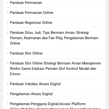
Panduan Permainan
Panduan Permainan Online
Panduan Registrasi Online
Panduan Situs Judi, Tips Bermain Aman, Strategi
Pemain, Keamanan dan Fair Play, Pengalaman Bermain
Online
Panduan Slot Online
Panduan Slot Online Strategi Bermain Aman Manajemen
Risiko Game Edukasi Pemain Slot Kontrol Modal dan
Emosi
Panduan Validasi Akses Digital
Pengalaman Akses Digital
Pengalaman Pengguna Digital,Inovasi Platform