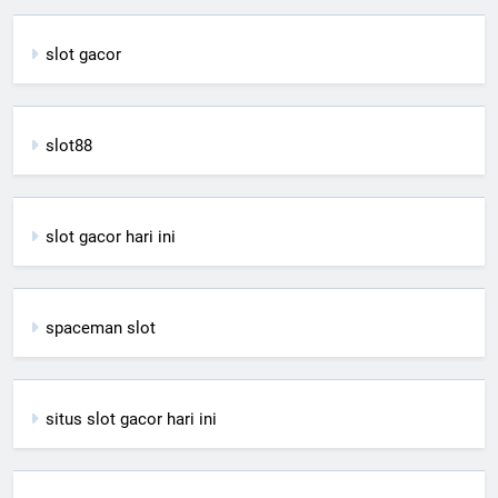
slot gacor
slot88
slot gacor hari ini
spaceman slot
situs slot gacor hari ini