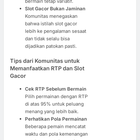
bermain tetap variatif.
Slot Gacor Bukan Jaminan
Komunitas menegaskan
bahwa istilah slot gacor
lebih ke pengalaman sesaat
dan tidak selalu bisa
dijadikan patokan pasti.
Tips dari Komunitas untuk
Memanfaatkan RTP dan Slot
Gacor
Cek RTP Sebelum Bermain
Pilih permainan dengan RTP
di atas 95% untuk peluang
menang yang lebih baik.
Perhatikan Pola Permainan
Beberapa pemain mencatat
waktu dan pola kemenangan