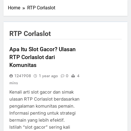
Home
RTP Corlaslot
RTP Corlaslot
Apa Itu Slot Gacor? Ulasan
RTP Corlaslot dari
Komunitas
1241908
1 year ago
0
4
mins
Kenali arti slot gacor dan simak
ulasan RTP Corlaslot berdasarkan
pengalaman komunitas pemain.
Informasi penting untuk strategi
bermain yang lebih efektif.
Istilah “slot gacor” sering kali