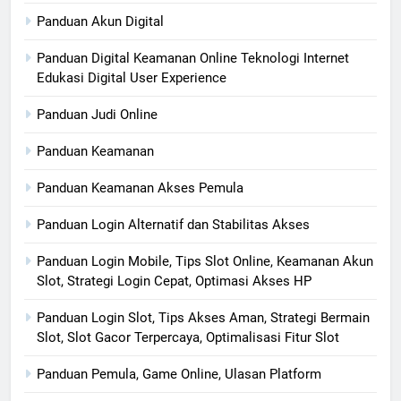
Panduan Akun Digital
Panduan Digital Keamanan Online Teknologi Internet
Edukasi Digital User Experience
Panduan Judi Online
Panduan Keamanan
Panduan Keamanan Akses Pemula
Panduan Login Alternatif dan Stabilitas Akses
Panduan Login Mobile, Tips Slot Online, Keamanan Akun
Slot, Strategi Login Cepat, Optimasi Akses HP
Panduan Login Slot, Tips Akses Aman, Strategi Bermain
Slot, Slot Gacor Terpercaya, Optimalisasi Fitur Slot
Panduan Pemula, Game Online, Ulasan Platform