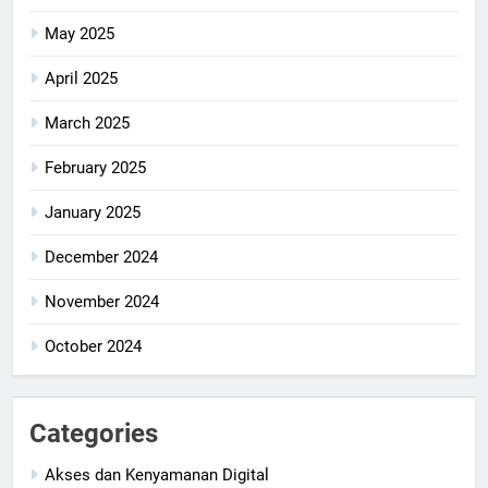
May 2025
April 2025
March 2025
February 2025
January 2025
December 2024
November 2024
October 2024
Categories
Akses dan Kenyamanan Digital