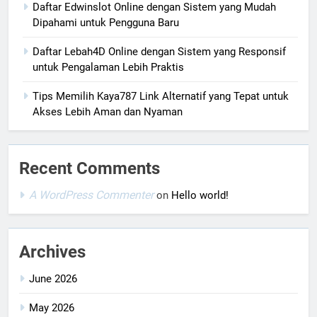
Daftar Edwinslot Online dengan Sistem yang Mudah
Dipahami untuk Pengguna Baru
Daftar Lebah4D Online dengan Sistem yang Responsif
untuk Pengalaman Lebih Praktis
Tips Memilih Kaya787 Link Alternatif yang Tepat untuk
Akses Lebih Aman dan Nyaman
Recent Comments
A WordPress Commenter
on
Hello world!
Archives
June 2026
May 2026