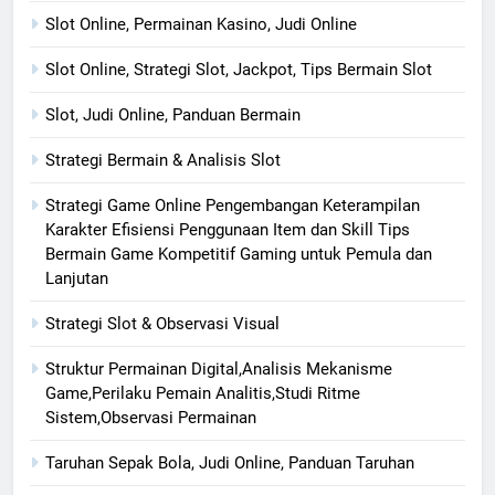
Slot Online, Permainan Kasino, Judi Online
Slot Online, Strategi Slot, Jackpot, Tips Bermain Slot
Slot, Judi Online, Panduan Bermain
Strategi Bermain & Analisis Slot
Strategi Game Online Pengembangan Keterampilan
Karakter Efisiensi Penggunaan Item dan Skill Tips
Bermain Game Kompetitif Gaming untuk Pemula dan
Lanjutan
Strategi Slot & Observasi Visual
Struktur Permainan Digital,Analisis Mekanisme
Game,Perilaku Pemain Analitis,Studi Ritme
Sistem,Observasi Permainan
Taruhan Sepak Bola, Judi Online, Panduan Taruhan