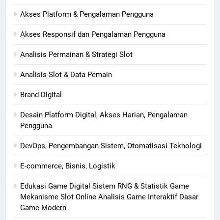
Akses Platform & Pengalaman Pengguna
Akses Responsif dan Pengalaman Pengguna
Analisis Permainan & Strategi Slot
Analisis Slot & Data Pemain
Brand Digital
Desain Platform Digital, Akses Harian, Pengalaman
Pengguna
DevOps, Pengembangan Sistem, Otomatisasi Teknologi
E-commerce, Bisnis, Logistik
Edukasi Game Digital Sistem RNG & Statistik Game
Mekanisme Slot Online Analisis Game Interaktif Dasar
Game Modern