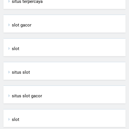
situs terpercaya
slot gacor
slot
situs slot
situs slot gacor
slot