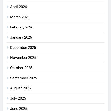
April 2026
March 2026
February 2026
January 2026
December 2025
November 2025
October 2025
September 2025
August 2025
July 2025
June 2025