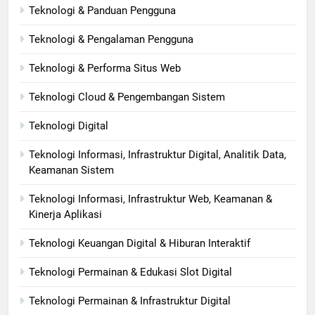
Teknologi & Panduan Pengguna
Teknologi & Pengalaman Pengguna
Teknologi & Performa Situs Web
Teknologi Cloud & Pengembangan Sistem
Teknologi Digital
Teknologi Informasi, Infrastruktur Digital, Analitik Data,
Keamanan Sistem
Teknologi Informasi, Infrastruktur Web, Keamanan &
Kinerja Aplikasi
Teknologi Keuangan Digital & Hiburan Interaktif
Teknologi Permainan & Edukasi Slot Digital
Teknologi Permainan & Infrastruktur Digital