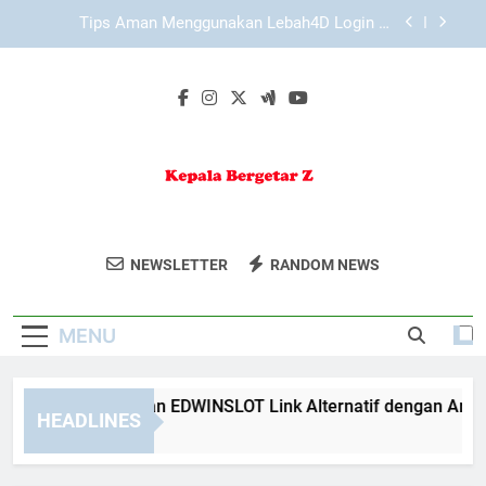
Skip
Daftar Edwinslot Online dengan Sistem yang
to
Mudah Dipahami untuk Pengguna Baru
content
Daftar Lebah4D Online dengan Sistem yang
Responsif untuk Pengalaman Lebih Praktis
Cara Menggunakan EDWINSLOT Link Alternatif
dengan Aman di Berbagai Perangkat
Tips Aman Menggunakan Lebah4D Login di
Perangkat Harian
Daftar Edwinslot Online dengan Sistem yang
Mudah Dipahami untuk Pengguna Baru
Kepala Bergetar
Nikmati Drama Dan Hiburan Favorit Anda Di
Daftar Lebah4D Online dengan Sistem yang
NEWSLETTER
RANDOM NEWS
Z
Responsif untuk Pengalaman Lebih Praktis
Kepala Bergetar Z.
MENU
ra Menggunakan EDWINSLOT Link Alternatif dengan Aman di 
HEADLINES
Month Ago