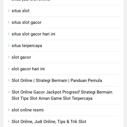
situs slot
situs slot gacor
situs slot gacor hari ini
situs terpercaya
slot gacor
slot gacor hari ini
Slot Online | Strategi Bermain | Panduan Pemula
Slot Online Gacor Jackpot Progresif Strategi Bermain
Slot Tips Slot Aman Game Slot Terpercaya
slot online resmi
Slot Online, Judi Online, Tips & Trik Slot