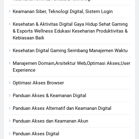
Keamanan Siber, Teknologi Digital, Sistem Login
Kesehatan & Aktivitas Digital Gaya Hidup Sehat Gaming
& Esports Wellness Edukasi Keseharian Produktivitas &
Kebiasaan Baik
Kesehatan Digital Gaming Seimbang Manajemen Waktu
Manajemen Domain,Arsitektur Web,Optimasi Akses,User
Experience
Optimasi Akses Browser
Panduan Akses & Keamanan Digital
Panduan Akses Alternatif dan Keamanan Digital
Panduan Akses dan Keamanan Akun
Panduan Akses Digital