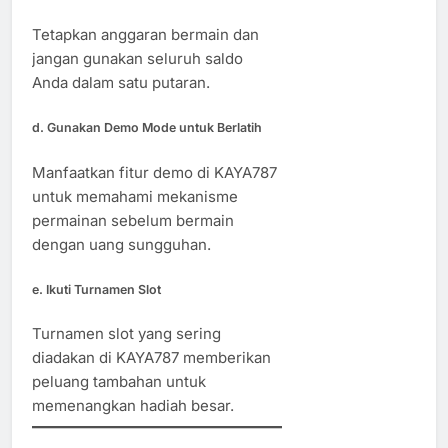
Tetapkan anggaran bermain dan
jangan gunakan seluruh saldo
Anda dalam satu putaran.
d.
Gunakan Demo Mode untuk Berlatih
Manfaatkan fitur demo di KAYA787
untuk memahami mekanisme
permainan sebelum bermain
dengan uang sungguhan.
e.
Ikuti Turnamen Slot
Turnamen slot yang sering
diadakan di KAYA787 memberikan
peluang tambahan untuk
memenangkan hadiah besar.