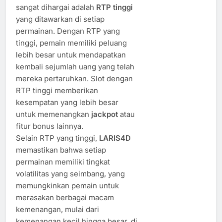
sangat dihargai adalah
RTP tinggi
yang ditawarkan di setiap
permainan. Dengan RTP yang
tinggi, pemain memiliki peluang
lebih besar untuk mendapatkan
kembali sejumlah uang yang telah
mereka pertaruhkan. Slot dengan
RTP tinggi memberikan
kesempatan yang lebih besar
untuk memenangkan
jackpot
atau
fitur bonus lainnya.
Selain RTP yang tinggi,
LARIS4D
memastikan bahwa setiap
permainan memiliki tingkat
volatilitas yang seimbang, yang
memungkinkan pemain untuk
merasakan berbagai macam
kemenangan, mulai dari
kemenangan kecil hingga besar, di