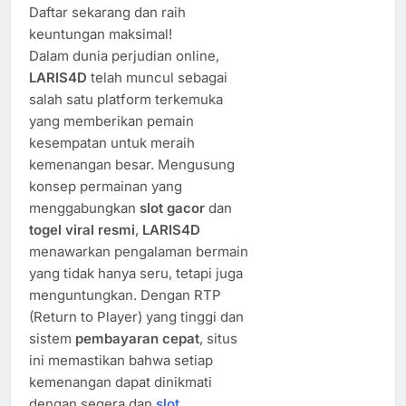
Daftar sekarang dan raih
keuntungan maksimal!
Dalam dunia perjudian online,
LARIS4D
telah muncul sebagai
salah satu platform terkemuka
yang memberikan pemain
kesempatan untuk meraih
kemenangan besar. Mengusung
konsep permainan yang
menggabungkan
slot gacor
dan
togel viral resmi
,
LARIS4D
menawarkan pengalaman bermain
yang tidak hanya seru, tetapi juga
menguntungkan. Dengan RTP
(Return to Player) yang tinggi dan
sistem
pembayaran cepat
, situs
ini memastikan bahwa setiap
kemenangan dapat dinikmati
dengan segera dan
slot
.