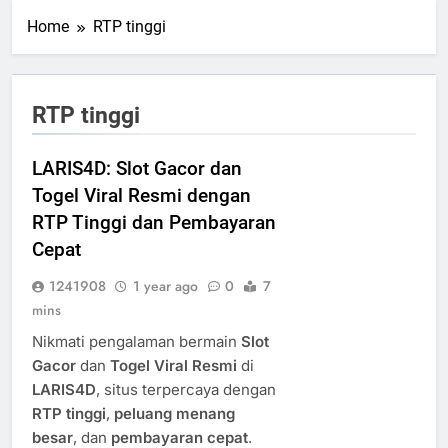
Home
RTP tinggi
RTP tinggi
LARIS4D: Slot Gacor dan
Togel Viral Resmi dengan
RTP Tinggi dan Pembayaran
Cepat
1241908
1 year ago
0
7
mins
Nikmati pengalaman bermain
Slot
Gacor
dan
Togel Viral Resmi
di
LARIS4D
, situs terpercaya dengan
RTP tinggi
,
peluang menang
besar
, dan
pembayaran cepat
.