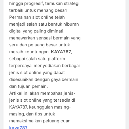
hingga progresif, temukan strategi
terbaik untuk menang besar!
Permainan slot online telah
menjadi salah satu bentuk hiburan
digital yang paling diminati,
menawarkan sensasi bermain yang
seru dan peluang besar untuk
meraih keuntungan.
KAYA787
,
sebagai salah satu platform
terpercaya, menyediakan berbagai
jenis slot online yang dapat
disesuaikan dengan gaya bermain
dan tujuan pemain.
Artikel ini akan membahas jenis-
jenis slot online yang tersedia di
KAYA787, keunggulan masing-
masing, dan tips untuk
memaksimalkan peluang cuan
kaya787
.