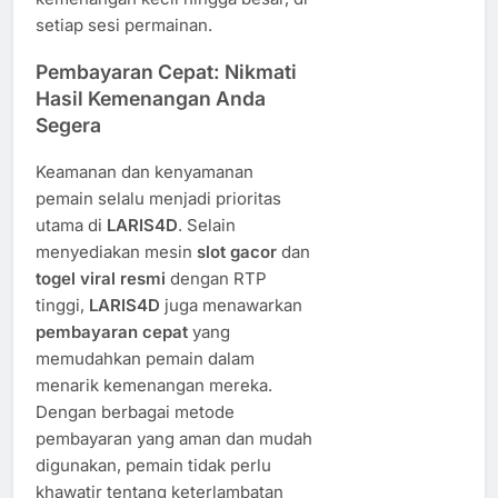
setiap sesi permainan.
Pembayaran Cepat: Nikmati
Hasil Kemenangan Anda
Segera
Keamanan dan kenyamanan
pemain selalu menjadi prioritas
utama di
LARIS4D
. Selain
menyediakan mesin
slot gacor
dan
togel viral resmi
dengan RTP
tinggi,
LARIS4D
juga menawarkan
pembayaran cepat
yang
memudahkan pemain dalam
menarik kemenangan mereka.
Dengan berbagai metode
pembayaran yang aman dan mudah
digunakan, pemain tidak perlu
khawatir tentang keterlambatan