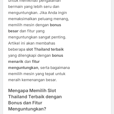
untuk menikmati pengalaman
bermain yang lebih seru dan
menguntungkan. Jika Anda ingin
memaksimalkan peluang menang,
memilih mesin dengan
bonus
besar
dan fitur yang
menguntungkan sangat penting.
Artikel ini akan membahas
beberapa
slot Thailand terbaik
yang dilengkapi dengan
bonus
menarik
dan
fitur
menguntungkan
, serta bagaimana
memilih mesin yang tepat untuk
meraih kemenangan besar.
Mengapa Memilih Slot
Thailand Terbaik dengan
Bonus dan Fitur
Menguntungkan?