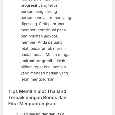
progresif
yang terus
berkembang seiring
bertambahnya taruhan yang
dipasang. Setiap taruhan
memberi kontribusi pada
peningkatan jackpot,
memberi Anda peluang
lebih besar untuk meraih
hadiah besar. Mesin dengan
jackpot progresif
adalah
pilihan tepat bagi pemain
yang mencari hadiah yang
lebih menggiurkan.
Tips Memilih Slot Thailand
Terbaik dengan Bonus dan
Fitur Menguntungkan
Cari Mesin dengan RTP