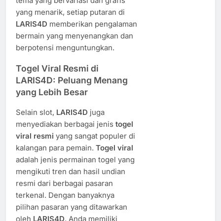
tema yang bervariasi dan grafis
yang menarik, setiap putaran di
LARIS4D
memberikan pengalaman
bermain yang menyenangkan dan
berpotensi menguntungkan.
Togel Viral Resmi di
LARIS4D: Peluang Menang
yang Lebih Besar
Selain slot,
LARIS4D
juga
menyediakan berbagai jenis
togel
viral resmi
yang sangat populer di
kalangan para pemain.
Togel viral
adalah jenis permainan togel yang
mengikuti tren dan hasil undian
resmi dari berbagai pasaran
terkenal. Dengan banyaknya
pilihan pasaran yang ditawarkan
oleh
LARIS4D
, Anda memiliki