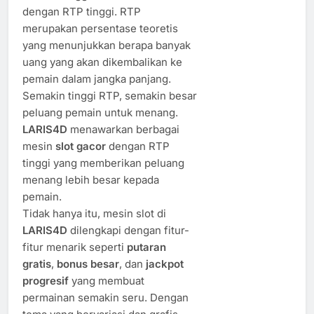
dengan RTP tinggi. RTP
merupakan persentase teoretis
yang menunjukkan berapa banyak
uang yang akan dikembalikan ke
pemain dalam jangka panjang.
Semakin tinggi RTP, semakin besar
peluang pemain untuk menang.
LARIS4D
menawarkan berbagai
mesin
slot gacor
dengan RTP
tinggi yang memberikan peluang
menang lebih besar kepada
pemain.
Tidak hanya itu, mesin slot di
LARIS4D
dilengkapi dengan fitur-
fitur menarik seperti
putaran
gratis
,
bonus besar
, dan
jackpot
progresif
yang membuat
permainan semakin seru. Dengan