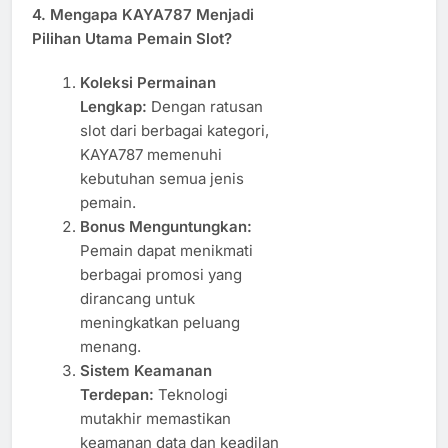
4.
Mengapa KAYA787 Menjadi
Pilihan Utama Pemain Slot?
Koleksi Permainan
Lengkap:
Dengan ratusan
slot dari berbagai kategori,
KAYA787 memenuhi
kebutuhan semua jenis
pemain.
Bonus Menguntungkan:
Pemain dapat menikmati
berbagai promosi yang
dirancang untuk
meningkatkan peluang
menang.
Sistem Keamanan
Terdepan:
Teknologi
mutakhir memastikan
keamanan data dan keadilan