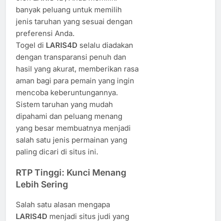
banyak peluang untuk memilih
jenis taruhan yang sesuai dengan
preferensi Anda.
Togel di
LARIS4D
selalu diadakan
dengan transparansi penuh dan
hasil yang akurat, memberikan rasa
aman bagi para pemain yang ingin
mencoba keberuntungannya.
Sistem taruhan yang mudah
dipahami dan peluang menang
yang besar membuatnya menjadi
salah satu jenis permainan yang
paling dicari di situs ini.
RTP Tinggi: Kunci Menang
Lebih Sering
Salah satu alasan mengapa
LARIS4D
menjadi situs judi yang