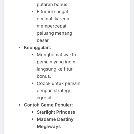
putaran bonus.
Fitur ini sangat
diminati karena
mempercepat
peluang menang
besar.
Keunggulan:
Menghemat waktu
pemain yang ingin
langsung ke fitur
bonus.
Cocok untuk pemain
dengan strategi
agresif.
Contoh Game Populer:
Starlight Princess
Madame Destiny
Megaways