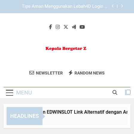
Skip
Daftar Edwinslot Online dengan Sistem yang
to
Mudah Dipahami untuk Pengguna Baru
content
Daftar Lebah4D Online dengan Sistem yang
Responsif untuk Pengalaman Lebih Praktis
Cara Menggunakan EDWINSLOT Link Alternatif
dengan Aman di Berbagai Perangkat
Tips Aman Menggunakan Lebah4D Login di
Perangkat Harian
Daftar Edwinslot Online dengan Sistem yang
Mudah Dipahami untuk Pengguna Baru
Kepala Bergetar
Nikmati Drama Dan Hiburan Favorit Anda Di
Daftar Lebah4D Online dengan Sistem yang
NEWSLETTER
RANDOM NEWS
Z
Responsif untuk Pengalaman Lebih Praktis
Kepala Bergetar Z.
MENU
ra Menggunakan EDWINSLOT Link Alternatif dengan Aman di 
HEADLINES
Month Ago