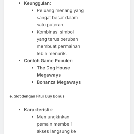
Keunggulan:
Peluang menang yang
sangat besar dalam
satu putaran.
Kombinasi simbol
yang terus berubah
membuat permainan
lebih menarik.
Contoh Game Populer:
The Dog House
Megaways
Bonanza Megaways
e.
Slot dengan Fitur Buy Bonus
Karakteristik:
Memungkinkan
pemain membeli
akses langsung ke