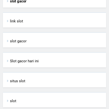
slot gacor
link slot
slot gacor
Slot gacor hari ini
situs slot
slot