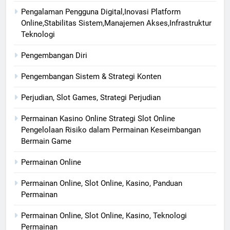
Pengalaman Pengguna Digital,Inovasi Platform
Online,Stabilitas Sistem,Manajemen Akses,Infrastruktur
Teknologi
Pengembangan Diri
Pengembangan Sistem & Strategi Konten
Perjudian, Slot Games, Strategi Perjudian
Permainan Kasino Online Strategi Slot Online
Pengelolaan Risiko dalam Permainan Keseimbangan
Bermain Game
Permainan Online
Permainan Online, Slot Online, Kasino, Panduan
Permainan
Permainan Online, Slot Online, Kasino, Teknologi
Permainan