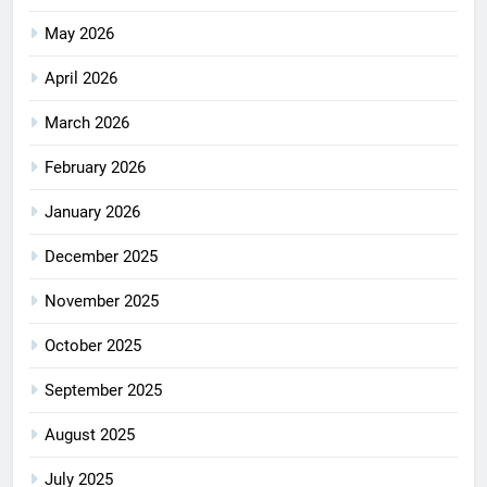
May 2026
April 2026
March 2026
February 2026
January 2026
December 2025
November 2025
October 2025
September 2025
August 2025
July 2025