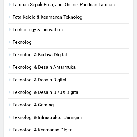
Taruhan Sepak Bola, Judi Online, Panduan Taruhan
Tata Kelola & Keamanan Teknologi
Technology & Innovation
Teknologi
Teknologi & Budaya Digital
Teknologi & Desain Antarmuka
Teknologi & Desain Digital
Teknologi & Desain UI/UX Digital
Teknologi & Gaming
Teknologi & Infrastruktur Jaringan
Teknologi & Keamanan Digital