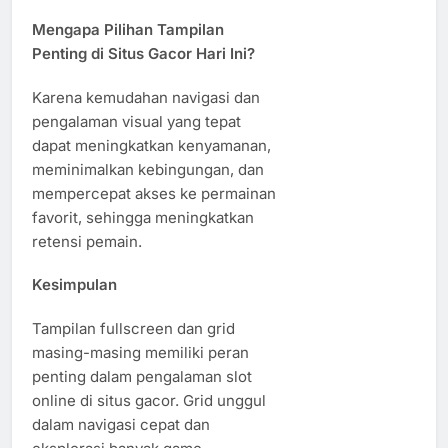
Mengapa Pilihan Tampilan
Penting di Situs Gacor Hari Ini?
Karena kemudahan navigasi dan
pengalaman visual yang tepat
dapat meningkatkan kenyamanan,
meminimalkan kebingungan, dan
mempercepat akses ke permainan
favorit, sehingga meningkatkan
retensi pemain.
Kesimpulan
Tampilan fullscreen dan grid
masing-masing memiliki peran
penting dalam pengalaman slot
online di situs gacor. Grid unggul
dalam navigasi cepat dan