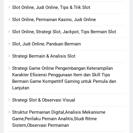
Slot Online, Judi Online, Tips & Trik Slot
Slot Online, Permainan Kasino, Judi Online
Slot Online, Strategi Slot, Jackpot, Tips Bermain Slot
Slot, Judi Online, Panduan Bermain
Strategi Bermain & Analisis Slot
Strategi Game Online Pengembangan Keterampilan
Karakter Efisiensi Penggunaan Item dan Skill Tips
Bermain Game Kompetitif Gaming untuk Pemula dan
Lanjutan
Strategi Slot & Observasi Visual
Struktur Permainan Digital,Analisis Mekanisme
Game,Perilaku Pemain Analitis,Studi Ritme
Sistem,Observasi Permainan