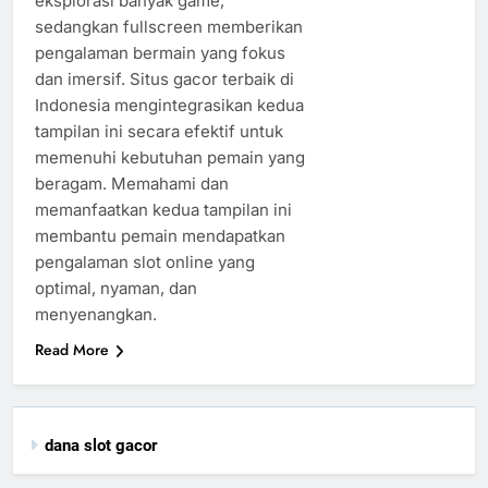
eksplorasi banyak game,
sedangkan fullscreen memberikan
pengalaman bermain yang fokus
dan imersif. Situs gacor terbaik di
Indonesia mengintegrasikan kedua
tampilan ini secara efektif untuk
memenuhi kebutuhan pemain yang
beragam. Memahami dan
memanfaatkan kedua tampilan ini
membantu pemain mendapatkan
pengalaman slot online yang
optimal, nyaman, dan
menyenangkan.
Read More
dana slot gacor