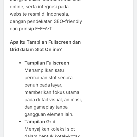
online, serta integrasi pada
website resmi di Indonesia,
dengan pendekatan SEO-friendly
dan prinsip E-E-A-T.
Apa Itu Tampilan Fullscreen dan
Grid dalam Slot Online?
Tampilan Fullscreen
Menampilkan satu
permainan slot secara
penuh pada layar,
memberikan fokus utama
pada detail visual, animasi,
dan gameplay tanpa
gangguan elemen lain.
Tampilan Grid
Menyajikan koleksi slot
dalam bentuk kotak-kotak