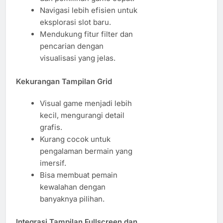
Navigasi lebih efisien untuk
eksplorasi slot baru.
Mendukung fitur filter dan
pencarian dengan
visualisasi yang jelas.
Kekurangan Tampilan Grid
Visual game menjadi lebih
kecil, mengurangi detail
grafis.
Kurang cocok untuk
pengalaman bermain yang
imersif.
Bisa membuat pemain
kewalahan dengan
banyaknya pilihan.
Integrasi Tampilan Fullscreen dan