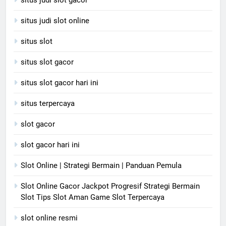
situs judi slot gacor
situs judi slot online
situs slot
situs slot gacor
situs slot gacor hari ini
situs terpercaya
slot gacor
slot gacor hari ini
Slot Online | Strategi Bermain | Panduan Pemula
Slot Online Gacor Jackpot Progresif Strategi Bermain
Slot Tips Slot Aman Game Slot Terpercaya
slot online resmi