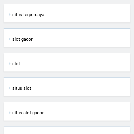
situs terpercaya
slot gacor
slot
situs slot
situs slot gacor