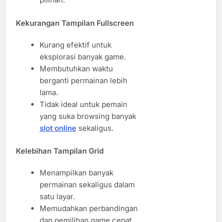
Kekurangan Tampilan Fullscreen
Kurang efektif untuk
eksplorasi banyak game.
Membutuhkan waktu
berganti permainan lebih
lama.
Tidak ideal untuk pemain
yang suka browsing banyak
slot online
sekaligus.
Kelebihan Tampilan Grid
Menampilkan banyak
permainan sekaligus dalam
satu layar.
Memudahkan perbandingan
dan pemilihan game cepat.