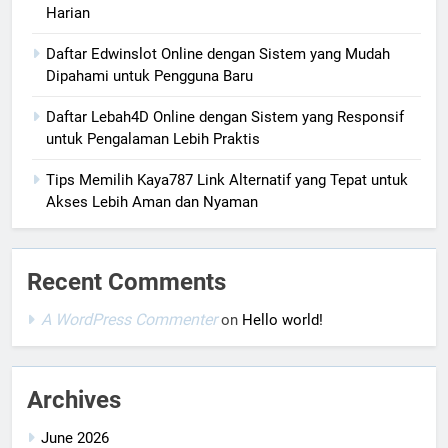
Harian
Daftar Edwinslot Online dengan Sistem yang Mudah
Dipahami untuk Pengguna Baru
Daftar Lebah4D Online dengan Sistem yang Responsif
untuk Pengalaman Lebih Praktis
Tips Memilih Kaya787 Link Alternatif yang Tepat untuk
Akses Lebih Aman dan Nyaman
Recent Comments
A WordPress Commenter
on
Hello world!
Archives
June 2026