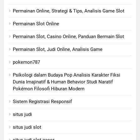
Permainan Online, Strategi & Tips, Analisis Game Slot
Permainan Slot Online
Permainan Slot, Casino Online, Panduan Bermain Slot
Permainan Slot, Judi Online, Analisis Game
pokemon787
Psikologi dalam Budaya Pop Analisis Karakter Fiksi
Dunia Imajinatif & Human Behavior Studi Naratif
Pokémon Filosofi Hiburan Modern
Sistem Registrasi Responsif
situs judi
situs judi slot