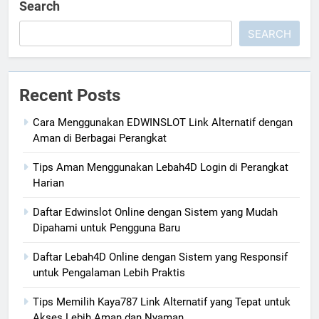
Search
SEARCH
Recent Posts
Cara Menggunakan EDWINSLOT Link Alternatif dengan
Aman di Berbagai Perangkat
Tips Aman Menggunakan Lebah4D Login di Perangkat
Harian
Daftar Edwinslot Online dengan Sistem yang Mudah
Dipahami untuk Pengguna Baru
Daftar Lebah4D Online dengan Sistem yang Responsif
untuk Pengalaman Lebih Praktis
Tips Memilih Kaya787 Link Alternatif yang Tepat untuk
Akses Lebih Aman dan Nyaman