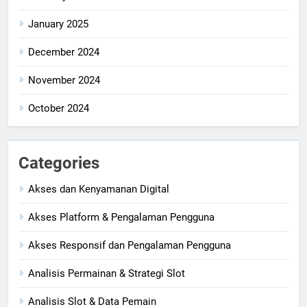
January 2025
December 2024
November 2024
October 2024
Categories
Akses dan Kenyamanan Digital
Akses Platform & Pengalaman Pengguna
Akses Responsif dan Pengalaman Pengguna
Analisis Permainan & Strategi Slot
Analisis Slot & Data Pemain