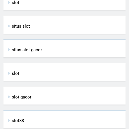
slot
situs slot
situs slot gacor
slot
slot gacor
slot88