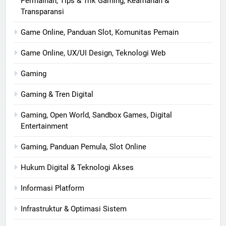
Permainan, Tips & Trik Gaming, Keamanan &
Transparansi
Game Online, Panduan Slot, Komunitas Pemain
Game Online, UX/UI Design, Teknologi Web
Gaming
Gaming & Tren Digital
Gaming, Open World, Sandbox Games, Digital
Entertainment
Gaming, Panduan Pemula, Slot Online
Hukum Digital & Teknologi Akses
Informasi Platform
Infrastruktur & Optimasi Sistem