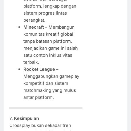
platform, lengkap dengan
sistem progres lintas
perangkat.
Minecraft
– Membangun
komunitas kreatif global
tanpa batasan platform,
menjadikan game ini salah
satu contoh inklusivitas
terbaik.
Rocket League
–
Menggabungkan gameplay
kompetitif dan sistem
matchmaking yang mulus
antar platform.
7. Kesimpulan
Crossplay bukan sekadar tren