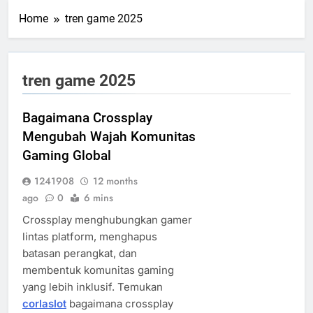
Home
tren game 2025
tren game 2025
Bagaimana Crossplay
Mengubah Wajah Komunitas
Gaming Global
1241908
12 months
ago
0
6 mins
Crossplay menghubungkan gamer
lintas platform, menghapus
batasan perangkat, dan
membentuk komunitas gaming
yang lebih inklusif. Temukan
corlaslot
bagaimana crossplay