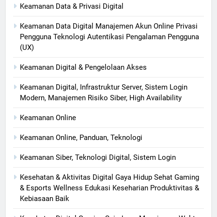
Keamanan Data & Privasi Digital
Keamanan Data Digital Manajemen Akun Online Privasi
Pengguna Teknologi Autentikasi Pengalaman Pengguna
(UX)
Keamanan Digital & Pengelolaan Akses
Keamanan Digital, Infrastruktur Server, Sistem Login
Modern, Manajemen Risiko Siber, High Availability
Keamanan Online
Keamanan Online, Panduan, Teknologi
Keamanan Siber, Teknologi Digital, Sistem Login
Kesehatan & Aktivitas Digital Gaya Hidup Sehat Gaming
& Esports Wellness Edukasi Keseharian Produktivitas &
Kebiasaan Baik