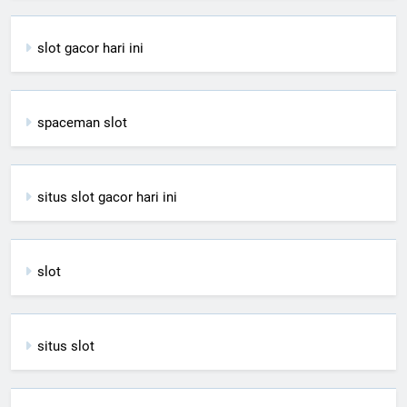
slot gacor hari ini
spaceman slot
situs slot gacor hari ini
slot
situs slot