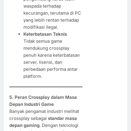
waspada terhadap
kecurangan, terutama di PC
yang lebih rentan terhadap
modifikasi ilegal.
Keterbatasan Teknis
Tidak semua game
mendukung crossplay
penuh karena keterbatasan
server, lisensi, dan
perbedaan performa antar
platform.
5. Peran Crossplay dalam Masa
Depan Industri Game
Banyak pengamat industri melihat
crossplay sebagai
standar masa
depan gaming
. Dengan teknologi