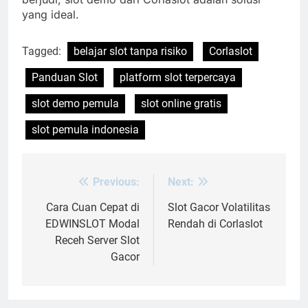
yang ideal.
Tagged:
belajar slot tanpa risiko
Corlaslot
Panduan Slot
platform slot terpercaya
slot demo pemula
slot online gratis
slot pemula indonesia
Previous:
Next:
Post
navigation
Cara Cuan Cepat di
Slot Gacor Volatilitas
EDWINSLOT Modal
Rendah di Corlaslot
Receh Server Slot
Gacor