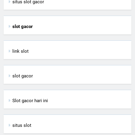
situs slot gacor
slot gacor
link slot
slot gacor
Slot gacor hari ini
situs slot