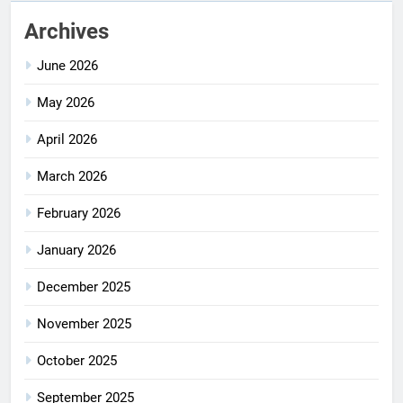
Archives
June 2026
May 2026
April 2026
March 2026
February 2026
January 2026
December 2025
November 2025
October 2025
September 2025