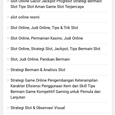
Slot Online Gacor Jackpot Progresif Strategi Bermain
Slot Tips Slot Aman Game Slot Terpercaya
slot online resmi
Slot Online, Judi Online, Tips & Trik Slot
Slot Online, Permainan Kasino, Judi Online
Slot Online, Strategi Slot, Jackpot, Tips Bermain Slot
Slot, Judi Online, Panduan Bermain
Strategi Bermain & Analisis Slot
Strategi Game Online Pengembangan Keterampilan
Karakter Efisiensi Penggunaan Item dan Skill Tips
Bermain Game Kompetitif Gaming untuk Pemula dan
Lanjutan
Strategi Slot & Observasi Visual