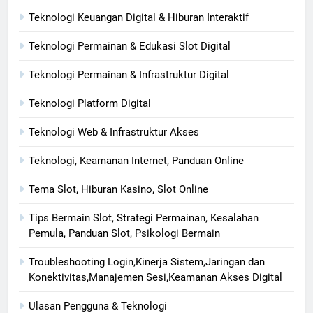
Teknologi Keuangan Digital & Hiburan Interaktif
Teknologi Permainan & Edukasi Slot Digital
Teknologi Permainan & Infrastruktur Digital
Teknologi Platform Digital
Teknologi Web & Infrastruktur Akses
Teknologi, Keamanan Internet, Panduan Online
Tema Slot, Hiburan Kasino, Slot Online
Tips Bermain Slot, Strategi Permainan, Kesalahan
Pemula, Panduan Slot, Psikologi Bermain
Troubleshooting Login,Kinerja Sistem,Jaringan dan
Konektivitas,Manajemen Sesi,Keamanan Akses Digital
Ulasan Pengguna & Teknologi