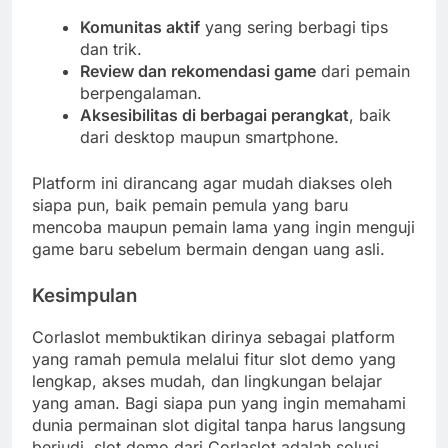
Komunitas aktif
yang sering berbagi tips
dan trik.
Review dan rekomendasi game
dari pemain
berpengalaman.
Aksesibilitas di berbagai perangkat
, baik
dari desktop maupun smartphone.
Platform ini dirancang agar mudah diakses oleh
siapa pun, baik pemain pemula yang baru
mencoba maupun pemain lama yang ingin menguji
game baru sebelum bermain dengan uang asli.
Kesimpulan
Corlaslot membuktikan dirinya sebagai platform
yang ramah pemula melalui fitur slot demo yang
lengkap, akses mudah, dan lingkungan belajar
yang aman. Bagi siapa pun yang ingin memahami
dunia permainan slot digital tanpa harus langsung
berjudi, slot demo dari Corlaslot adalah solusi