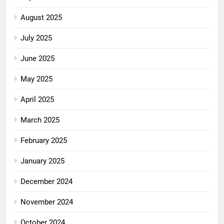
August 2025
July 2025
June 2025
May 2025
April 2025
March 2025
February 2025
January 2025
December 2024
November 2024
October 2024