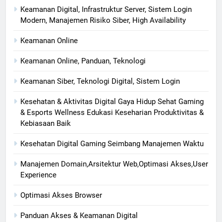
Keamanan Digital, Infrastruktur Server, Sistem Login
Modern, Manajemen Risiko Siber, High Availability
Keamanan Online
Keamanan Online, Panduan, Teknologi
Keamanan Siber, Teknologi Digital, Sistem Login
Kesehatan & Aktivitas Digital Gaya Hidup Sehat Gaming
& Esports Wellness Edukasi Keseharian Produktivitas &
Kebiasaan Baik
Kesehatan Digital Gaming Seimbang Manajemen Waktu
Manajemen Domain,Arsitektur Web,Optimasi Akses,User
Experience
Optimasi Akses Browser
Panduan Akses & Keamanan Digital