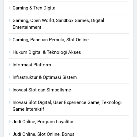
Gaming & Tren Digital
Gaming, Open World, Sandbox Games, Digital
Entertainment
Gaming, Panduan Pemula, Slot Online
Hukum Digital & Teknologi Akses
Informasi Platform
Infrastruktur & Optimasi Sistem
Inovasi Slot dan Simbolisme
Inovasi Slot Digital, User Experience Game, Teknologi
Game Interaktif
Judi Online, Program Loyalitas
Judi Online, Slot Online, Bonus