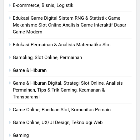
E-commerce, Bisnis, Logistik
Edukasi Game Digital Sistem RNG & Statistik Game
Mekanisme Slot Online Analisis Game Interaktif Dasar
Game Modern
Edukasi Permainan & Analisis Matematika Slot
Gambling, Slot Online, Permainan
Game & Hiburan
Game & Hiburan Digital, Strategi Slot Online, Analisis
Permainan, Tips & Trik Gaming, Keamanan &
Transparansi
Game Online, Panduan Slot, Komunitas Pemain
Game Online, UX/UI Design, Teknologi Web
Gaming