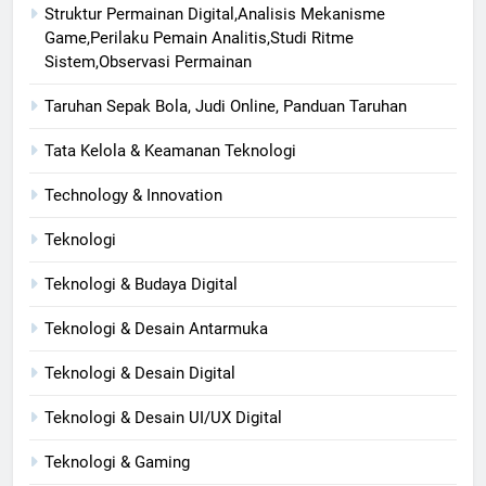
Struktur Permainan Digital,Analisis Mekanisme
Game,Perilaku Pemain Analitis,Studi Ritme
Sistem,Observasi Permainan
Taruhan Sepak Bola, Judi Online, Panduan Taruhan
Tata Kelola & Keamanan Teknologi
Technology & Innovation
Teknologi
Teknologi & Budaya Digital
Teknologi & Desain Antarmuka
Teknologi & Desain Digital
Teknologi & Desain UI/UX Digital
Teknologi & Gaming