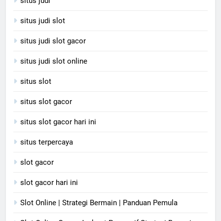
situs judi
situs judi slot
situs judi slot gacor
situs judi slot online
situs slot
situs slot gacor
situs slot gacor hari ini
situs terpercaya
slot gacor
slot gacor hari ini
Slot Online | Strategi Bermain | Panduan Pemula