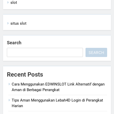
slot
situs slot
Search
SEARCH
Recent Posts
Cara Menggunakan EDWINSLOT Link Alternatif dengan
Aman di Berbagai Perangkat
Tips Aman Menggunakan Lebah4D Login di Perangkat
Harian