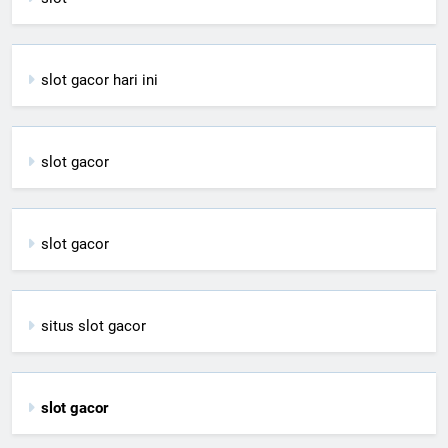
slot gacor hari ini
slot gacor
slot gacor
situs slot gacor
slot gacor