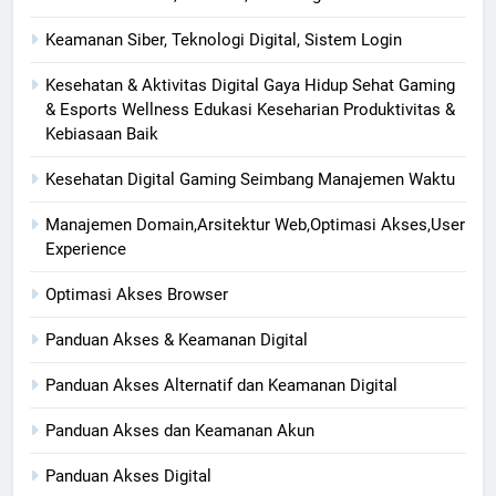
Keamanan Siber, Teknologi Digital, Sistem Login
Kesehatan & Aktivitas Digital Gaya Hidup Sehat Gaming
& Esports Wellness Edukasi Keseharian Produktivitas &
Kebiasaan Baik
Kesehatan Digital Gaming Seimbang Manajemen Waktu
Manajemen Domain,Arsitektur Web,Optimasi Akses,User
Experience
Optimasi Akses Browser
Panduan Akses & Keamanan Digital
Panduan Akses Alternatif dan Keamanan Digital
Panduan Akses dan Keamanan Akun
Panduan Akses Digital