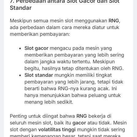
7.
Perbedaan antara Slot Gacor dan Slot
Standar
Meskipun semua mesin slot menggunakan
RNG
,
ada perbedaan dalam cara mereka diatur untuk
memberikan pembayaran:
Slot gacor
mengacu pada mesin yang
memberikan pembayaran yang lebih sering
dalam jangka waktu tertentu. Meskipun
begitu, hasilnya tetap ditentukan oleh RNG.
Slot standar
mungkin memiliki tingkat
pembayaran yang lebih jarang, tetapi tidak
berarti bahwa RNG-nya kurang acak. Ini
hanya menunjukkan bahwa peluang untuk
menang lebih sedikit.
Penting untuk diingat bahwa
RNG
bekerja di
seluruh mesin slot, baik itu
gacor
atau tidak. Mesin
slot dengan
volatilitas tinggi
mungkin tidak sering
memberi kemenangan besar, tetapi saat mereka