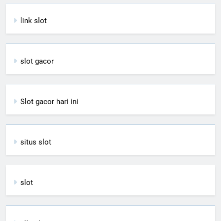
link slot
slot gacor
Slot gacor hari ini
situs slot
slot