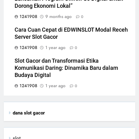
Dorong Ekonomi Lokal”
1241908
9 months ago
0
Cara Cuan Cepat di EDWINSLOT Modal Receh
Server Slot Gacor
1241908
1 year ago
0
Slot Gacor dan Transformasi Etika
Komunikasi Daring: Dinamika Baru dalam
Budaya Digital
1241908
1 year ago
0
dana slot gacor
slot