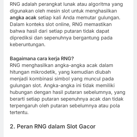
RNG adalah perangkat lunak atau algoritma yang
digunakan oleh mesin slot untuk menghasilkan
angka acak
setiap kali Anda memutar gulungan.
Dalam konteks slot online, RNG memastikan
bahwa hasil dari setiap putaran tidak dapat
diprediksi dan sepenuhnya bergantung pada
keberuntungan.
Bagaimana cara kerja RNG?
RNG menghasilkan angka-angka acak dalam
hitungan mikrodetik, yang kemudian diubah
menjadi kombinasi simbol yang muncul pada
gulungan slot. Angka-angka ini tidak memiliki
hubungan dengan hasil putaran sebelumnya, yang
berarti setiap putaran sepenuhnya acak dan tidak
terpengaruh oleh putaran sebelumnya atau pola
tertentu.
2.
Peran RNG dalam Slot Gacor