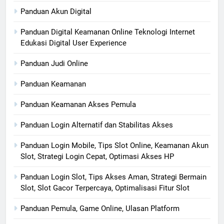
Panduan Akun Digital
Panduan Digital Keamanan Online Teknologi Internet
Edukasi Digital User Experience
Panduan Judi Online
Panduan Keamanan
Panduan Keamanan Akses Pemula
Panduan Login Alternatif dan Stabilitas Akses
Panduan Login Mobile, Tips Slot Online, Keamanan Akun
Slot, Strategi Login Cepat, Optimasi Akses HP
Panduan Login Slot, Tips Akses Aman, Strategi Bermain
Slot, Slot Gacor Terpercaya, Optimalisasi Fitur Slot
Panduan Pemula, Game Online, Ulasan Platform