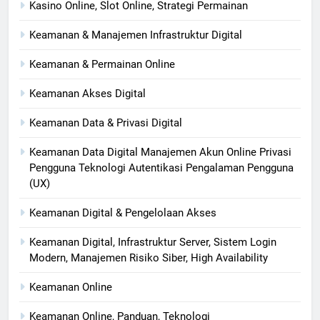
Kasino Online, Slot Online, Strategi Permainan
Keamanan & Manajemen Infrastruktur Digital
Keamanan & Permainan Online
Keamanan Akses Digital
Keamanan Data & Privasi Digital
Keamanan Data Digital Manajemen Akun Online Privasi
Pengguna Teknologi Autentikasi Pengalaman Pengguna
(UX)
Keamanan Digital & Pengelolaan Akses
Keamanan Digital, Infrastruktur Server, Sistem Login
Modern, Manajemen Risiko Siber, High Availability
Keamanan Online
Keamanan Online, Panduan, Teknologi