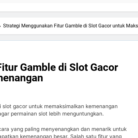
Strategi Menggunakan Fitur Gamble di Slot Gacor untuk Ma
itur Gamble di Slot Gacor
menangan
i slot gacor untuk memaksimalkan kemenangan
agar permainan slot lebih menguntungkan.
u cara yang paling menyenangkan dan menarik untuk
atkan kemenangan besar. Salah satu fitur yang