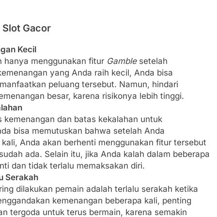
 Slot Gacor
gan Kecil
lah hanya menggunakan fitur
Gamble
setelah
emenangan yang Anda raih kecil, Anda bisa
nfaatkan peluang tersebut. Namun, hindari
emenangan besar, karena risikonya lebih tinggi.
lahan
as kemenangan dan batas kekalahan untuk
Anda bisa memutuskan bahwa setelah Anda
li, Anda akan berhenti menggunakan fitur tersebut
ah ada. Selain itu, jika Anda kalah dalam beberapa
nti dan tidak terlalu memaksakan diri.
lu Serakah
ing dilakukan pemain adalah terlalu serakah ketika
enggandakan kemenangan beberapa kali, penting
an tergoda untuk terus bermain, karena semakin