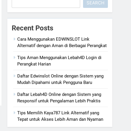
SEARCH
Recent Posts
Cara Menggunakan EDWINSLOT Link
Alternatif dengan Aman di Berbagai Perangkat
Tips Aman Menggunakan Lebah4D Login di
Perangkat Harian
Daftar Edwinslot Online dengan Sistem yang
Mudah Dipahami untuk Pengguna Baru
Daftar Lebah4D Online dengan Sistem yang
Responsif untuk Pengalaman Lebih Praktis
Tips Memilih Kaya787 Link Alternatif yang
Tepat untuk Akses Lebih Aman dan Nyaman