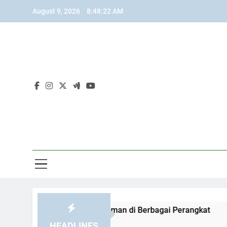
Skip
August 9, 2026
8:48:23 AM
to
content
Kep
Nikmati Dr
ernatif dengan Aman di Berbagai Perangkat
Tips Aman
2 Months Ag
HEADLINES