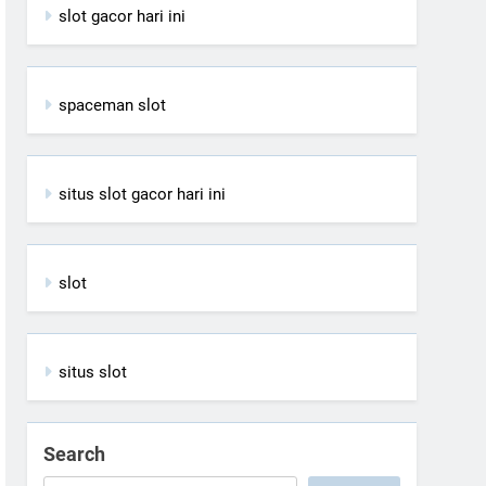
slot gacor hari ini
spaceman slot
situs slot gacor hari ini
slot
situs slot
Search