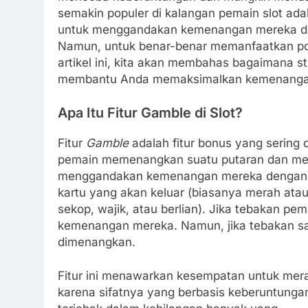
semakin populer di kalangan pemain slot adal
untuk menggandakan kemenangan mereka den
Namun, untuk benar-benar memanfaatkan poten
artikel ini, kita akan membahas bagaimana s
membantu Anda memaksimalkan kemenanga
Apa Itu Fitur Gamble di Slot?
Fitur
Gamble
adalah fitur bonus yang sering 
pemain memenangkan suatu putaran dan memp
menggandakan kemenangan mereka dengan me
kartu yang akan keluar (biasanya merah atau 
sekop, wajik, atau berlian). Jika tebakan 
kemenangan mereka. Namun, jika tebakan sa
dimenangkan.
Fitur ini menawarkan kesempatan untuk mer
karena sifatnya yang berbasis keberuntungan,