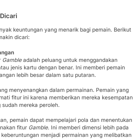
Dicari
nyak keuntungan yang menarik bagi pemain. Berikut
akin dicari:
angan
r
Gamble
adalah peluang untuk menggandakan
u jenis kartu dengan benar. Ini memberi pemain
gan lebih besar dalam satu putaran.
 yang menyenangkan dalam permainan. Pemain yang
mati fitur ini karena memberikan mereka kesempatan
 sudah mereka peroleh.
ngan, pemain dapat mempelajari pola dan menentukan
nakan fitur
Gamble
. Ini memberi dimensi lebih pada
 keberuntungan menjadi permainan yang melibatkan