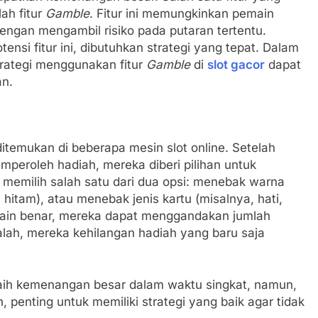
ah fitur
Gamble
. Fitur ini memungkinkan pemain
gan mengambil risiko pada putaran tertentu.
si fitur ini, dibutuhkan strategi yang tepat. Dalam
trategi menggunakan fitur
Gamble
di
slot gacor
dapat
n.
ditemukan di beberapa mesin slot online. Setelah
eroleh hadiah, mereka diberi pilihan untuk
milih salah satu dari dua opsi: menebak warna
hitam), atau menebak jenis kartu (misalnya, hati,
pemain benar, mereka dapat menggandakan jumlah
lah, mereka kehilangan hadiah yang baru saja
aih kemenangan besar dalam waktu singkat, namun,
 penting untuk memiliki strategi yang baik agar tidak