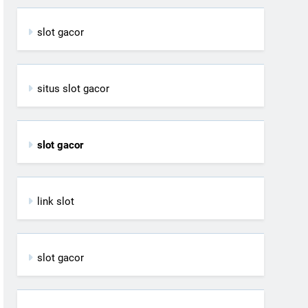
slot gacor
situs slot gacor
slot gacor
link slot
slot gacor