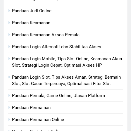
Panduan Judi Online
Panduan Keamanan
Panduan Keamanan Akses Pemula
Panduan Login Alternatif dan Stabilitas Akses
Panduan Login Mobile, Tips Slot Online, Keamanan Akun
Slot, Strategi Login Cepat, Optimasi Akses HP
Panduan Login Slot, Tips Akses Aman, Strategi Bermain
Slot, Slot Gacor Terpercaya, Optimalisasi Fitur Slot
Panduan Pemula, Game Online, Ulasan Platform
Panduan Permainan
Panduan Permainan Online