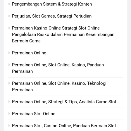
Pengembangan Sistem & Strategi Konten
Perjudian, Slot Games, Strategi Perjudian
Permainan Kasino Online Strategi Slot Online
Pengelolaan Risiko dalam Permainan Keseimbangan
Bermain Game
Permainan Online
Permainan Online, Slot Online, Kasino, Panduan
Permainan
Permainan Online, Slot Online, Kasino, Teknologi
Permainan
Permainan Online, Strategi & Tips, Analisis Game Slot
Permainan Slot Online
Permainan Slot, Casino Online, Panduan Bermain Slot