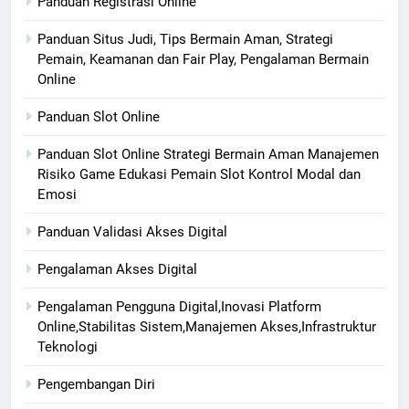
Panduan Registrasi Online
Panduan Situs Judi, Tips Bermain Aman, Strategi
Pemain, Keamanan dan Fair Play, Pengalaman Bermain
Online
Panduan Slot Online
Panduan Slot Online Strategi Bermain Aman Manajemen
Risiko Game Edukasi Pemain Slot Kontrol Modal dan
Emosi
Panduan Validasi Akses Digital
Pengalaman Akses Digital
Pengalaman Pengguna Digital,Inovasi Platform
Online,Stabilitas Sistem,Manajemen Akses,Infrastruktur
Teknologi
Pengembangan Diri