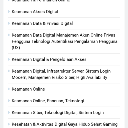
Keamanan & Permainan Online
Keamanan Akses Digital
Keamanan Data & Privasi Digital
Keamanan Data Digital Manajemen Akun Online Privasi
Pengguna Teknologi Autentikasi Pengalaman Pengguna
(UX)
Keamanan Digital & Pengelolaan Akses
Keamanan Digital, Infrastruktur Server, Sistem Login
Modern, Manajemen Risiko Siber, High Availability
Keamanan Online
Keamanan Online, Panduan, Teknologi
Keamanan Siber, Teknologi Digital, Sistem Login
Kesehatan & Aktivitas Digital Gaya Hidup Sehat Gaming