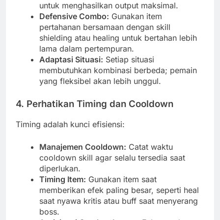
untuk menghasilkan output maksimal.
Defensive Combo:
Gunakan item
pertahanan bersamaan dengan skill
shielding atau healing untuk bertahan lebih
lama dalam pertempuran.
Adaptasi Situasi:
Setiap situasi
membutuhkan kombinasi berbeda; pemain
yang fleksibel akan lebih unggul.
4. Perhatikan Timing dan Cooldown
Timing adalah kunci efisiensi:
Manajemen Cooldown:
Catat waktu
cooldown skill agar selalu tersedia saat
diperlukan.
Timing Item:
Gunakan item saat
memberikan efek paling besar, seperti heal
saat nyawa kritis atau buff saat menyerang
boss.