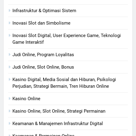
Infrastruktur & Optimasi Sistem
Inovasi Slot dan Simbolisme
Inovasi Slot Digital, User Experience Game, Teknologi
Game Interaktif
Judi Online, Program Loyalitas
Judi Online, Slot Online, Bonus
Kasino Digital, Media Sosial dan Hiburan, Psikologi
Perjudian, Strategi Bermain, Tren Hiburan Online
Kasino Online
Kasino Online, Slot Online, Strategi Permainan
Keamanan & Manajemen Infrastruktur Digital