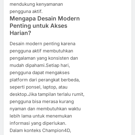
mendukung kenyamanan
pengguna aktif.
Mengapa Desain Modern
Penting untuk Akses
Harian?
Desain modern penting karena
pengguna aktif membutuhkan
pengalaman yang konsisten dan
mudah dipahami.Setiap hari,
pengguna dapat mengakses
platform dari perangkat berbeda,
seperti ponsel, laptop, atau
desktop.Jika tampilan terlalu rumit,
pengguna bisa merasa kurang
nyaman dan membutuhkan waktu
lebih lama untuk menemukan
informasi yang diperlukan.
Dalam konteks Champion4D,