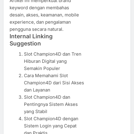
Artikel ini memperkuat brand
keyword dengan membahas
desain, akses, keamanan, mobile
experience, dan pengalaman
pengguna secara natural.
Internal Linking
Suggestion
Slot Champion4D dan Tren
Hiburan Digital yang
Semakin Populer
Cara Memahami Slot
Champion4D dari Sisi Akses
dan Layanan
Slot Champion4D dan
Pentingnya Sistem Akses
yang Stabil
Slot Champion4D dengan
Sistem Login yang Cepat
dan Praktis