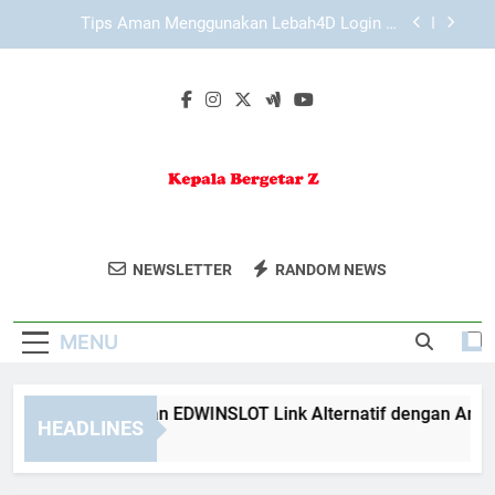
Skip
Daftar Edwinslot Online dengan Sistem yang
to
Mudah Dipahami untuk Pengguna Baru
content
Daftar Lebah4D Online dengan Sistem yang
Responsif untuk Pengalaman Lebih Praktis
Cara Menggunakan EDWINSLOT Link Alternatif
dengan Aman di Berbagai Perangkat
Tips Aman Menggunakan Lebah4D Login di
Perangkat Harian
Daftar Edwinslot Online dengan Sistem yang
Mudah Dipahami untuk Pengguna Baru
Kepala Bergetar
Nikmati Drama Dan Hiburan Favorit Anda Di
Daftar Lebah4D Online dengan Sistem yang
NEWSLETTER
RANDOM NEWS
Z
Responsif untuk Pengalaman Lebih Praktis
Kepala Bergetar Z.
MENU
ra Menggunakan EDWINSLOT Link Alternatif dengan Aman di 
HEADLINES
onth Ago