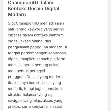
Champion4D dalam
Konteks Desain Digital
Modern
Slot Champion4D menjadi salah
satu brand keyword yang sering
dibahas dalam konteks platform
digital, akses online, dan
pengalaman pengguna modern.Di
tengah perkembangan kebiasaan
digital, tampilan sebuah platform
memiliki peran penting dalam
membentuk persepsi
pengguna.Desain yang modern
tidak hanya berarti visual yang
menarik, tetapi juga mencakup
struktur halaman yang rapi,
navigasi yang jelas, akses yang
praktis, serta kenyamanan saat