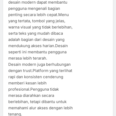
desain modern dapat membantu
pengguna mengenali bagian
penting secara lebih cepat.Menu
yang tertata, tombol yang jelas,
warna visual yang tidak berlebihan,
serta teks yang mudah dibaca
adalah bagian dari desain yang
mendukung akses harian.Desain
seperti ini membantu pengguna
merasa lebih terarah.
Desain modern juga berhubungan
dengan trust.Platform yang terlihat
rapi dan konsisten cenderung
memberi kesan lebih
profesional.Pengguna tidak
merasa diarahkan secara
berlebihan, tetapi dibantu untuk
memahami alur akses dengan lebih
tenang.