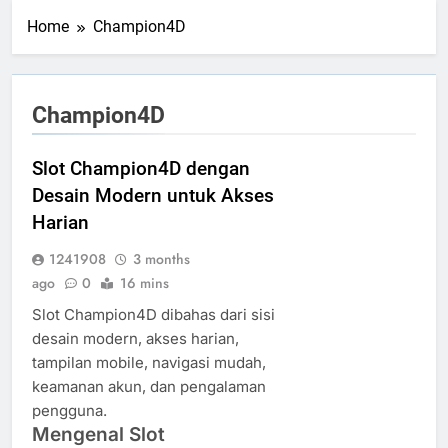
Home
Champion4D
Champion4D
Slot Champion4D dengan
Desain Modern untuk Akses
Harian
1241908
3 months
ago
0
16 mins
Slot Champion4D dibahas dari sisi
desain modern, akses harian,
tampilan mobile, navigasi mudah,
keamanan akun, dan pengalaman
pengguna.
Mengenal Slot