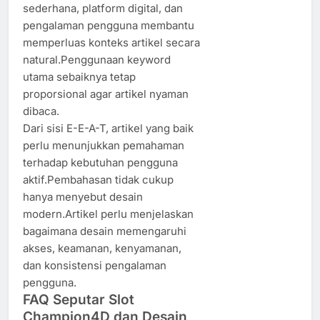
sederhana, platform digital, dan
pengalaman pengguna membantu
memperluas konteks artikel secara
natural.Penggunaan keyword
utama sebaiknya tetap
proporsional agar artikel nyaman
dibaca.
Dari sisi E-E-A-T, artikel yang baik
perlu menunjukkan pemahaman
terhadap kebutuhan pengguna
aktif.Pembahasan tidak cukup
hanya menyebut desain
modern.Artikel perlu menjelaskan
bagaimana desain memengaruhi
akses, keamanan, kenyamanan,
dan konsistensi pengalaman
pengguna.
FAQ Seputar Slot
Champion4D dan Desain