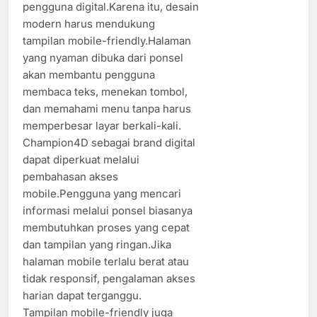
pengguna digital.Karena itu, desain
modern harus mendukung
tampilan mobile-friendly.Halaman
yang nyaman dibuka dari ponsel
akan membantu pengguna
membaca teks, menekan tombol,
dan memahami menu tanpa harus
memperbesar layar berkali-kali.
Champion4D sebagai brand digital
dapat diperkuat melalui
pembahasan akses
mobile.Pengguna yang mencari
informasi melalui ponsel biasanya
membutuhkan proses yang cepat
dan tampilan yang ringan.Jika
halaman mobile terlalu berat atau
tidak responsif, pengalaman akses
harian dapat terganggu.
Tampilan mobile-friendly juga