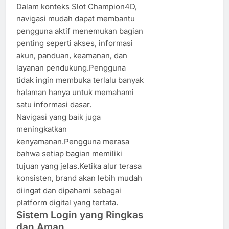
Dalam konteks Slot Champion4D,
navigasi mudah dapat membantu
pengguna aktif menemukan bagian
penting seperti akses, informasi
akun, panduan, keamanan, dan
layanan pendukung.Pengguna
tidak ingin membuka terlalu banyak
halaman hanya untuk memahami
satu informasi dasar.
Navigasi yang baik juga
meningkatkan
kenyamanan.Pengguna merasa
bahwa setiap bagian memiliki
tujuan yang jelas.Ketika alur terasa
konsisten, brand akan lebih mudah
diingat dan dipahami sebagai
platform digital yang tertata.
Sistem Login yang Ringkas
dan Aman