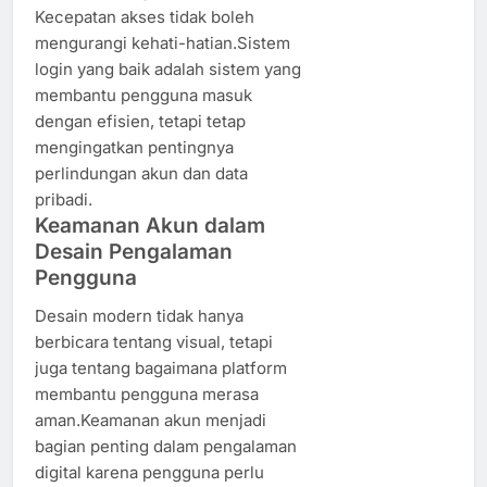
Kecepatan akses tidak boleh
mengurangi kehati-hatian.Sistem
login yang baik adalah sistem yang
membantu pengguna masuk
dengan efisien, tetapi tetap
mengingatkan pentingnya
perlindungan akun dan data
pribadi.
Keamanan Akun dalam
Desain Pengalaman
Pengguna
Desain modern tidak hanya
berbicara tentang visual, tetapi
juga tentang bagaimana platform
membantu pengguna merasa
aman.Keamanan akun menjadi
bagian penting dalam pengalaman
digital karena pengguna perlu