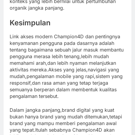
konteks yang lebih bernilai untuk pertumbuhan
organik jangka panjang.
Kesimpulan
Link akses modern Champion4D dan pentingnya
kenyamanan pengguna pada dasarnya adalah
tentang bagaimana sebuah jalur masuk membantu
pengguna merasa lebih tenang,lebih mudah
memahami arah,dan lebih nyaman melanjutkan
aktivitas mereka.Akses yang jelas,navigasi yang
mudah,pengalaman mobile yang rapi,sistem yang
responsif,dan rasa aman yang tetap terjaga
semuanya berperan dalam membentuk kualitas
pengalaman tersebut.
Dalam jangka panjang,brand digital yang kuat
bukan hanya brand yang mudah ditemukan,tetapi
brand yang mampu memberi pengalaman awal
yang tepat.Itulah sebabnya Champion4D akan