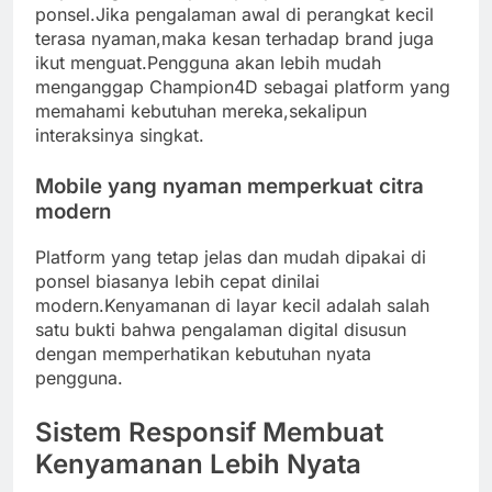
ponsel.Jika pengalaman awal di perangkat kecil
terasa nyaman,maka kesan terhadap brand juga
ikut menguat.Pengguna akan lebih mudah
menganggap Champion4D sebagai platform yang
memahami kebutuhan mereka,sekalipun
interaksinya singkat.
Mobile yang nyaman memperkuat citra
modern
Platform yang tetap jelas dan mudah dipakai di
ponsel biasanya lebih cepat dinilai
modern.Kenyamanan di layar kecil adalah salah
satu bukti bahwa pengalaman digital disusun
dengan memperhatikan kebutuhan nyata
pengguna.
Sistem Responsif Membuat
Kenyamanan Lebih Nyata