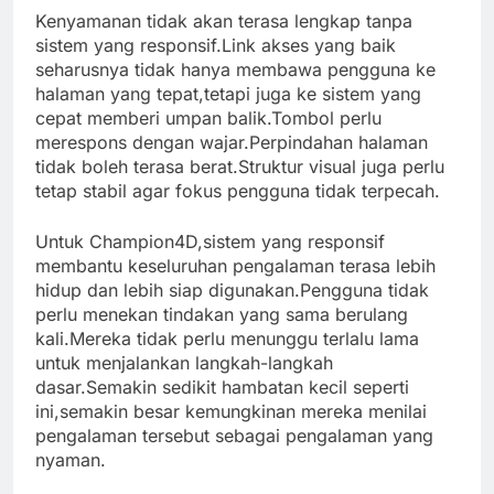
Kenyamanan tidak akan terasa lengkap tanpa
sistem yang responsif.Link akses yang baik
seharusnya tidak hanya membawa pengguna ke
halaman yang tepat,tetapi juga ke sistem yang
cepat memberi umpan balik.Tombol perlu
merespons dengan wajar.Perpindahan halaman
tidak boleh terasa berat.Struktur visual juga perlu
tetap stabil agar fokus pengguna tidak terpecah.
Untuk Champion4D,sistem yang responsif
membantu keseluruhan pengalaman terasa lebih
hidup dan lebih siap digunakan.Pengguna tidak
perlu menekan tindakan yang sama berulang
kali.Mereka tidak perlu menunggu terlalu lama
untuk menjalankan langkah-langkah
dasar.Semakin sedikit hambatan kecil seperti
ini,semakin besar kemungkinan mereka menilai
pengalaman tersebut sebagai pengalaman yang
nyaman.