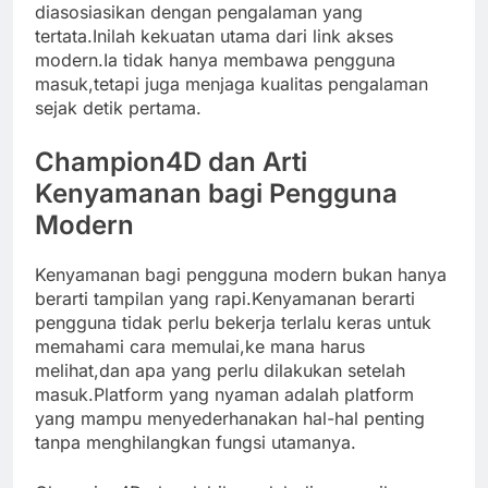
diasosiasikan dengan pengalaman yang
tertata.Inilah kekuatan utama dari link akses
modern.Ia tidak hanya membawa pengguna
masuk,tetapi juga menjaga kualitas pengalaman
sejak detik pertama.
Champion4D dan Arti
Kenyamanan bagi Pengguna
Modern
Kenyamanan bagi pengguna modern bukan hanya
berarti tampilan yang rapi.Kenyamanan berarti
pengguna tidak perlu bekerja terlalu keras untuk
memahami cara memulai,ke mana harus
melihat,dan apa yang perlu dilakukan setelah
masuk.Platform yang nyaman adalah platform
yang mampu menyederhanakan hal-hal penting
tanpa menghilangkan fungsi utamanya.