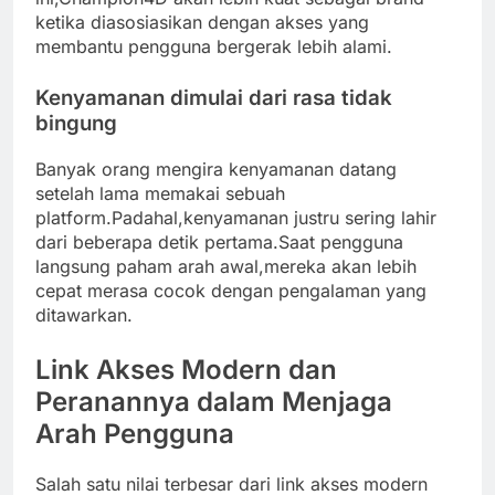
ketika diasosiasikan dengan akses yang
membantu pengguna bergerak lebih alami.
Kenyamanan dimulai dari rasa tidak
bingung
Banyak orang mengira kenyamanan datang
setelah lama memakai sebuah
platform.Padahal,kenyamanan justru sering lahir
dari beberapa detik pertama.Saat pengguna
langsung paham arah awal,mereka akan lebih
cepat merasa cocok dengan pengalaman yang
ditawarkan.
Link Akses Modern dan
Peranannya dalam Menjaga
Arah Pengguna
Salah satu nilai terbesar dari link akses modern