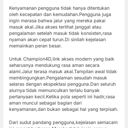
Kenyamanan pengguna tidak hanya ditentukan
oleh kecepatan dan kemudahan.Pengguna juga
ingin merasa bahwa jalur yang mereka pakai
masuk akal.Jika akses terlihat janggal atau
pengalaman setelah masuk tidak konsisten,rasa
nyaman akan cepat turun.Di sinilah kejelasan
memainkan peran besar.
Untuk Champion4D,link akses modern yang baik
seharusnya mendukung rasa aman secara
alami.Jalur terasa masuk akal.Tampilan awal tidak
membingungkan.Pengalaman sesudah masuk
selaras dengan ekspektasi pengguna.Dan seluruh
alurnya tidak memunculkan terlalu banyak
pertanyaan kecil.Ketika pola seperti ini hadir,rasa
aman muncul sebagai bagian dari
kenyamanan,dan bukan sebagai hal yang terpisah.
Dari sudut pandang pengguna,kejelasan semacam