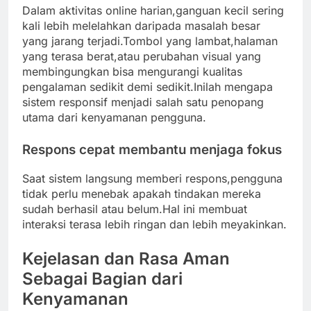
Dalam aktivitas online harian,ganguan kecil sering
kali lebih melelahkan daripada masalah besar
yang jarang terjadi.Tombol yang lambat,halaman
yang terasa berat,atau perubahan visual yang
membingungkan bisa mengurangi kualitas
pengalaman sedikit demi sedikit.Inilah mengapa
sistem responsif menjadi salah satu penopang
utama dari kenyamanan pengguna.
Respons cepat membantu menjaga fokus
Saat sistem langsung memberi respons,pengguna
tidak perlu menebak apakah tindakan mereka
sudah berhasil atau belum.Hal ini membuat
interaksi terasa lebih ringan dan lebih meyakinkan.
Kejelasan dan Rasa Aman
Sebagai Bagian dari
Kenyamanan