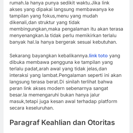
rumah.Ia hanya punya sedikit waktu.Jika link
akses yang dipakai langsung membawanya ke
tampilan yang fokus,menu yang mudah
dikenali,dan struktur yang tidak
membingungkan,maka pengalaman itu akan terasa
menyenangkan.Ia tidak perlu memikirkan terlalu
banyak hal.Ia hanya bergerak sesuai kebutuhan.
Sekarang bayangkan kebalikannya.
link toto
yang
dibuka membawa pengguna ke tampilan yang
terlalu padat,arah awal yang tidak jelas,dan
interaksi yang lambat.Pengalaman seperti ini akan
langsung terasa berat.Di sinilah terlihat bahwa
peran link akses modern sebenarnya sangat
besar.Ia memengaruhi bukan hanya jalur
masuk,tetapi juga kesan awal terhadap platform
secara keseluruhan.
Paragraf Keahlian dan Otoritas