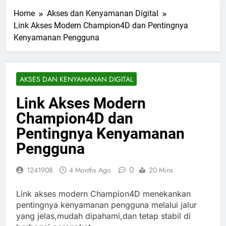
Home
Akses dan Kenyamanan Digital
Link Akses Modern Champion4D dan Pentingnya
Kenyamanan Pengguna
AKSES DAN KENYAMANAN DIGITAL
Link Akses Modern
Champion4D dan
Pentingnya Kenyamanan
Pengguna
0
1241908
4 Months Ago
20 Mins
Link akses modern Champion4D menekankan
pentingnya kenyamanan pengguna melalui jalur
yang jelas,mudah dipahami,dan tetap stabil di