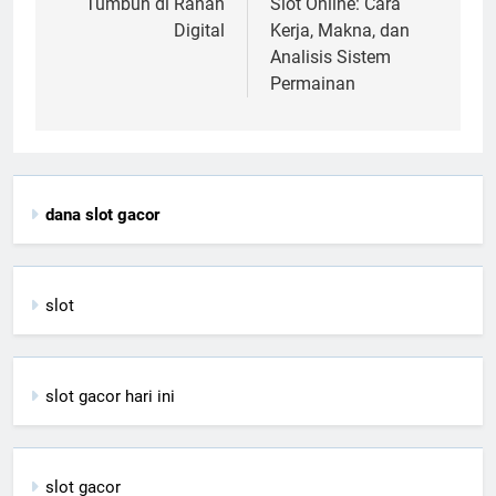
Tumbuh di Ranah
Slot Online: Cara
Digital
Kerja, Makna, dan
Analisis Sistem
Permainan
dana slot gacor
slot
slot gacor hari ini
slot gacor