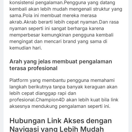
konsistensi pengalaman.Pengguna yang datang
kembali akan lebih mudah mengenali struktur yang
sama.Pola ini membuat mereka merasa
akrab.Akrab berarti lebih cepat nyaman.Dan rasa
nyaman seperti ini sangat berharga karena
memperbesar kemungkinan pengguna kembali
mengingat dan mencari brand yang sama di
kemudian hari.
Arah yang jelas membuat pengalaman
terasa profesional
Platform yang membantu pengguna memahami
langkah berikutnya tanpa banyak keraguan akan
lebih cepat dianggap rapi dan
profesional.Champion4D akan lebih kuat bila link
aksesnya mendukung pengalaman seperti ini.
Hubungan Link Akses dengan
Navigasi yang Lebih Mudah