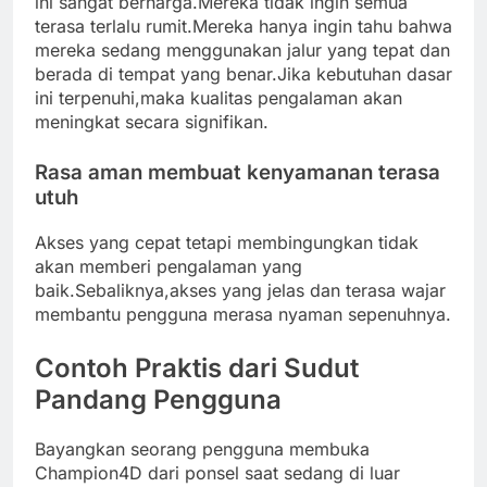
ini sangat berharga.Mereka tidak ingin semua
terasa terlalu rumit.Mereka hanya ingin tahu bahwa
mereka sedang menggunakan jalur yang tepat dan
berada di tempat yang benar.Jika kebutuhan dasar
ini terpenuhi,maka kualitas pengalaman akan
meningkat secara signifikan.
Rasa aman membuat kenyamanan terasa
utuh
Akses yang cepat tetapi membingungkan tidak
akan memberi pengalaman yang
baik.Sebaliknya,akses yang jelas dan terasa wajar
membantu pengguna merasa nyaman sepenuhnya.
Contoh Praktis dari Sudut
Pandang Pengguna
Bayangkan seorang pengguna membuka
Champion4D dari ponsel saat sedang di luar