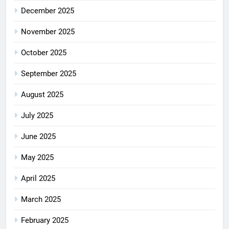
December 2025
November 2025
October 2025
September 2025
August 2025
July 2025
June 2025
May 2025
April 2025
March 2025
February 2025