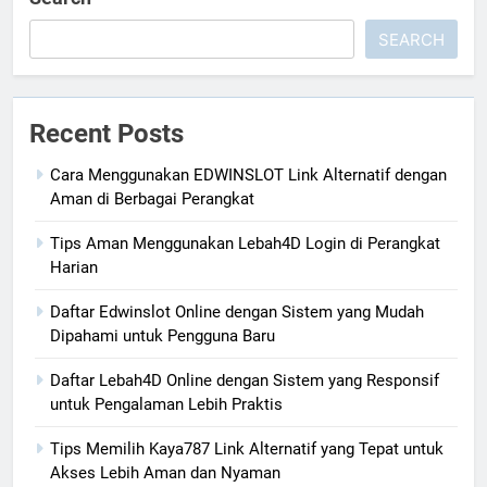
SEARCH
Recent Posts
Cara Menggunakan EDWINSLOT Link Alternatif dengan
Aman di Berbagai Perangkat
Tips Aman Menggunakan Lebah4D Login di Perangkat
Harian
Daftar Edwinslot Online dengan Sistem yang Mudah
Dipahami untuk Pengguna Baru
Daftar Lebah4D Online dengan Sistem yang Responsif
untuk Pengalaman Lebih Praktis
Tips Memilih Kaya787 Link Alternatif yang Tepat untuk
Akses Lebih Aman dan Nyaman