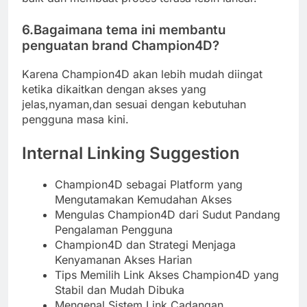
6.Bagaimana tema ini membantu
penguatan brand Champion4D?
Karena Champion4D akan lebih mudah diingat
ketika dikaitkan dengan akses yang
jelas,nyaman,dan sesuai dengan kebutuhan
pengguna masa kini.
Internal Linking Suggestion
Champion4D sebagai Platform yang
Mengutamakan Kemudahan Akses
Mengulas Champion4D dari Sudut Pandang
Pengalaman Pengguna
Champion4D dan Strategi Menjaga
Kenyamanan Akses Harian
Tips Memilih Link Akses Champion4D yang
Stabil dan Mudah Dibuka
Mengenal Sistem Link Cadangan