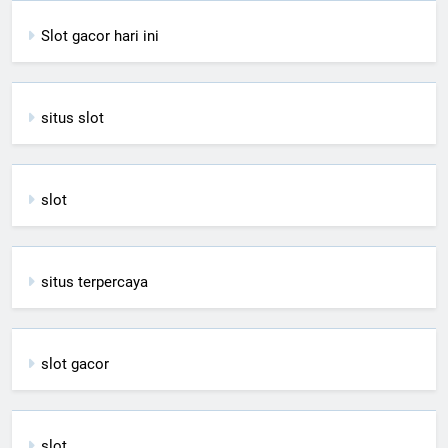
Slot gacor hari ini
situs slot
slot
situs terpercaya
slot gacor
slot