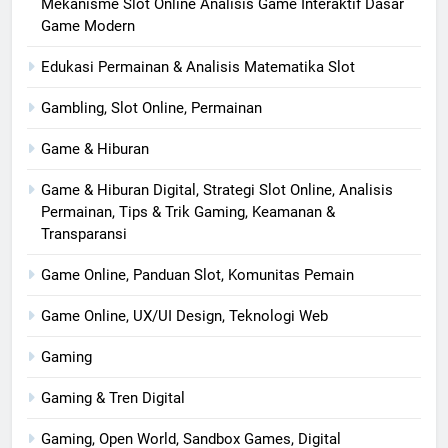
Mekanisme Slot Online Analisis Game Interaktif Dasar
Game Modern
Edukasi Permainan & Analisis Matematika Slot
Gambling, Slot Online, Permainan
Game & Hiburan
Game & Hiburan Digital, Strategi Slot Online, Analisis
Permainan, Tips & Trik Gaming, Keamanan &
Transparansi
Game Online, Panduan Slot, Komunitas Pemain
Game Online, UX/UI Design, Teknologi Web
Gaming
Gaming & Tren Digital
Gaming, Open World, Sandbox Games, Digital