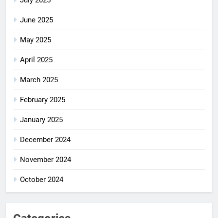
June 2025
May 2025
April 2025
March 2025
February 2025
January 2025
December 2024
November 2024
October 2024