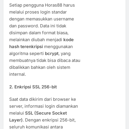
Setiap pengguna Horas88 harus
melalui proses login standar
dengan memasukkan username
dan password. Data ini tidak
disimpan dalam format biasa,
melainkan diubah menjadi
kode
hash terenkripsi
menggunakan
algoritma seperti
bcrypt
, yang
membuatnya tidak bisa dibaca atau
dibalikkan bahkan oleh sistem
internal.
2.
Enkripsi SSL 256-bit
Saat data dikirim dari browser ke
server, informasi login diamankan
melalui
SSL (Secure Socket
Layer)
. Dengan enkripsi 256-bit,
seluruh komunikasi antara