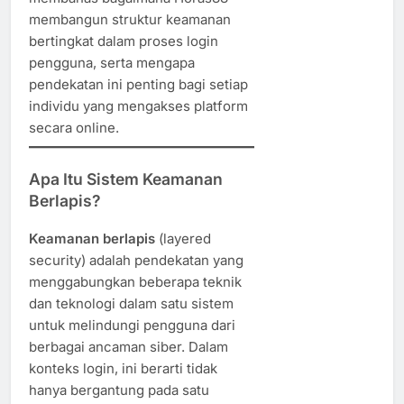
membangun struktur keamanan
bertingkat dalam proses login
pengguna, serta mengapa
pendekatan ini penting bagi setiap
individu yang mengakses platform
secara online.
Apa Itu Sistem Keamanan
Berlapis?
Keamanan berlapis
(layered
security) adalah pendekatan yang
menggabungkan beberapa teknik
dan teknologi dalam satu sistem
untuk melindungi pengguna dari
berbagai ancaman siber. Dalam
konteks login, ini berarti tidak
hanya bergantung pada satu