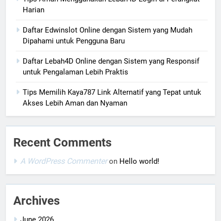
Harian
Daftar Edwinslot Online dengan Sistem yang Mudah
Dipahami untuk Pengguna Baru
Daftar Lebah4D Online dengan Sistem yang Responsif
untuk Pengalaman Lebih Praktis
Tips Memilih Kaya787 Link Alternatif yang Tepat untuk
Akses Lebih Aman dan Nyaman
Recent Comments
A WordPress Commenter
on
Hello world!
Archives
June 2026