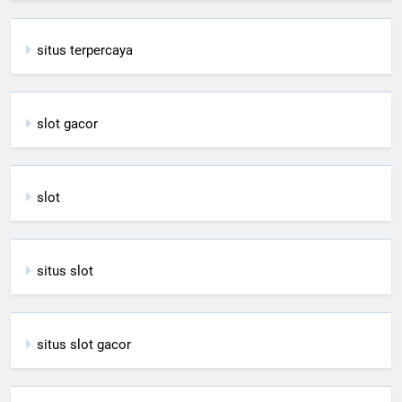
situs terpercaya
slot gacor
slot
situs slot
situs slot gacor