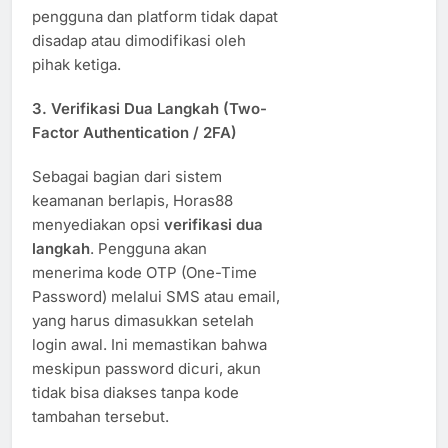
pengguna dan platform tidak dapat
disadap atau dimodifikasi oleh
pihak ketiga.
3.
Verifikasi Dua Langkah (Two-
Factor Authentication / 2FA)
Sebagai bagian dari sistem
keamanan berlapis, Horas88
menyediakan opsi
verifikasi dua
langkah
. Pengguna akan
menerima kode OTP (One-Time
Password) melalui SMS atau email,
yang harus dimasukkan setelah
login awal. Ini memastikan bahwa
meskipun password dicuri, akun
tidak bisa diakses tanpa kode
tambahan tersebut.