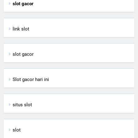
slot gacor
link slot
slot gacor
Slot gacor hari ini
situs slot
slot