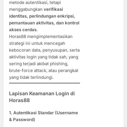
metode autentikasi, tetapi
menggabungkan
verifikasi
identitas, perlindungan enkripsi,
pemantauan aktivitas, dan kontrol
akses cerdas
.
Horas88 mengimplementasikan
strategi ini untuk mencegah
kebocoran data, penyusupan, serta
aktivitas login yang tidak sah, yang
sering terjadi akibat phishing,
brute-force attack, atau perangkat
yang tidak terlindungi.
Lapisan Keamanan Login di
Horas88
1.
Autentikasi Standar (Username
& Password)