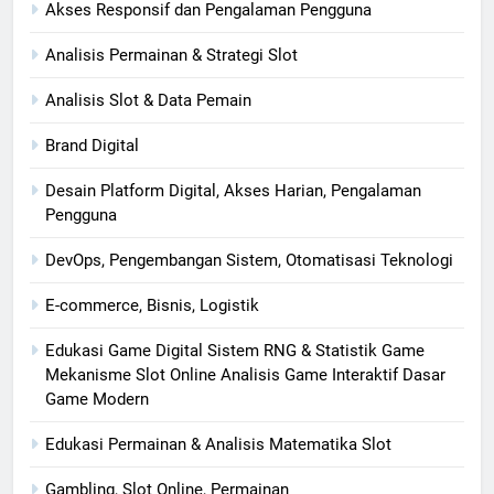
Akses Responsif dan Pengalaman Pengguna
Analisis Permainan & Strategi Slot
Analisis Slot & Data Pemain
Brand Digital
Desain Platform Digital, Akses Harian, Pengalaman
Pengguna
DevOps, Pengembangan Sistem, Otomatisasi Teknologi
E-commerce, Bisnis, Logistik
Edukasi Game Digital Sistem RNG & Statistik Game
Mekanisme Slot Online Analisis Game Interaktif Dasar
Game Modern
Edukasi Permainan & Analisis Matematika Slot
Gambling, Slot Online, Permainan