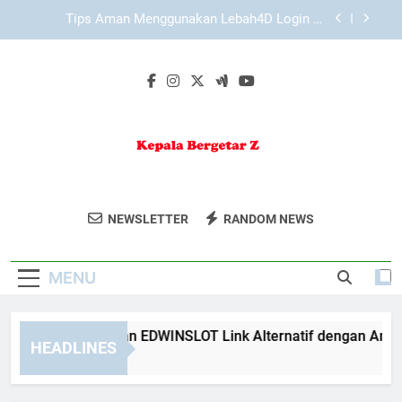
Skip
Daftar Edwinslot Online dengan Sistem yang
to
Mudah Dipahami untuk Pengguna Baru
content
Daftar Lebah4D Online dengan Sistem yang
Responsif untuk Pengalaman Lebih Praktis
Cara Menggunakan EDWINSLOT Link Alternatif
dengan Aman di Berbagai Perangkat
Tips Aman Menggunakan Lebah4D Login di
Perangkat Harian
Daftar Edwinslot Online dengan Sistem yang
Mudah Dipahami untuk Pengguna Baru
Kepala Bergetar
Nikmati Drama Dan Hiburan Favorit Anda Di
Daftar Lebah4D Online dengan Sistem yang
NEWSLETTER
RANDOM NEWS
Z
Responsif untuk Pengalaman Lebih Praktis
Kepala Bergetar Z.
MENU
ra Menggunakan EDWINSLOT Link Alternatif dengan Aman di 
HEADLINES
onth Ago