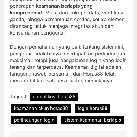
penerapan
keamanan berlapis yang
komprehensif
. Mulai dari enkripsi data, verifikasi
ganda, hingga pemantauan cerdas, setiap elemen
dirancang untuk menjaga integritas akun dan
kenyamanan pengguna.
Dengan pemahaman yang baik tentang sistem ini,
pengguna tidak hanya mendapatkan perlindungan
maksimal, tetapi juga pengalaman login yang lebih
tenang dan terpercaya. Keamanan digital adalah
tanggung jawab bersama—dan Horas88 telah
mengambil langkah besar untuk memulainya.
Tagged:
autentikasi horas88
keamanan akun horas88
login horas88
perlindungan login
sistem keamanan berlapis