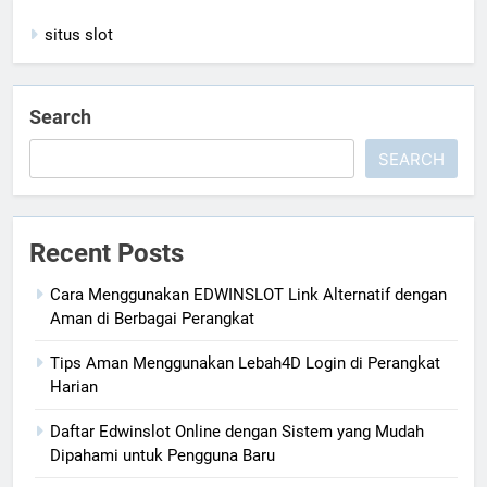
situs slot
Search
SEARCH
Recent Posts
Cara Menggunakan EDWINSLOT Link Alternatif dengan
Aman di Berbagai Perangkat
Tips Aman Menggunakan Lebah4D Login di Perangkat
Harian
Daftar Edwinslot Online dengan Sistem yang Mudah
Dipahami untuk Pengguna Baru