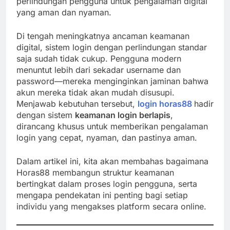
perlindungan pengguna untuk pengalaman digital
yang aman dan nyaman.
Di tengah meningkatnya ancaman keamanan
digital, sistem login dengan perlindungan standar
saja sudah tidak cukup. Pengguna modern
menuntut lebih dari sekadar username dan
password—mereka menginginkan jaminan bahwa
akun mereka tidak akan mudah disusupi.
Menjawab kebutuhan tersebut,
login horas88
hadir
dengan sistem
keamanan login berlapis
,
dirancang khusus untuk memberikan pengalaman
login yang cepat, nyaman, dan pastinya aman.
Dalam artikel ini, kita akan membahas bagaimana
Horas88 membangun struktur keamanan
bertingkat dalam proses login pengguna, serta
mengapa pendekatan ini penting bagi setiap
individu yang mengakses platform secara online.