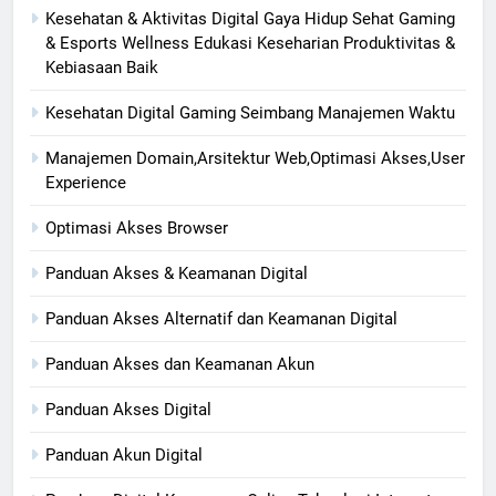
Kesehatan & Aktivitas Digital Gaya Hidup Sehat Gaming
& Esports Wellness Edukasi Keseharian Produktivitas &
Kebiasaan Baik
Kesehatan Digital Gaming Seimbang Manajemen Waktu
Manajemen Domain,Arsitektur Web,Optimasi Akses,User
Experience
Optimasi Akses Browser
Panduan Akses & Keamanan Digital
Panduan Akses Alternatif dan Keamanan Digital
Panduan Akses dan Keamanan Akun
Panduan Akses Digital
Panduan Akun Digital