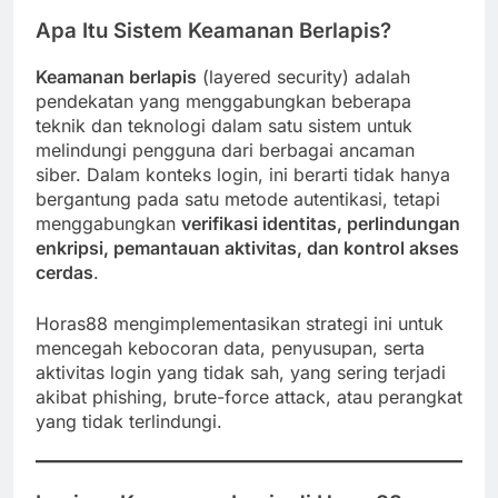
Apa Itu Sistem Keamanan Berlapis?
Keamanan berlapis
(layered security) adalah
pendekatan yang menggabungkan beberapa
teknik dan teknologi dalam satu sistem untuk
melindungi pengguna dari berbagai ancaman
siber. Dalam konteks login, ini berarti tidak hanya
bergantung pada satu metode autentikasi, tetapi
menggabungkan
verifikasi identitas, perlindungan
enkripsi, pemantauan aktivitas, dan kontrol akses
cerdas
.
Horas88 mengimplementasikan strategi ini untuk
mencegah kebocoran data, penyusupan, serta
aktivitas login yang tidak sah, yang sering terjadi
akibat phishing, brute-force attack, atau perangkat
yang tidak terlindungi.