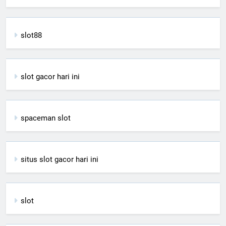
slot88
slot gacor hari ini
spaceman slot
situs slot gacor hari ini
slot