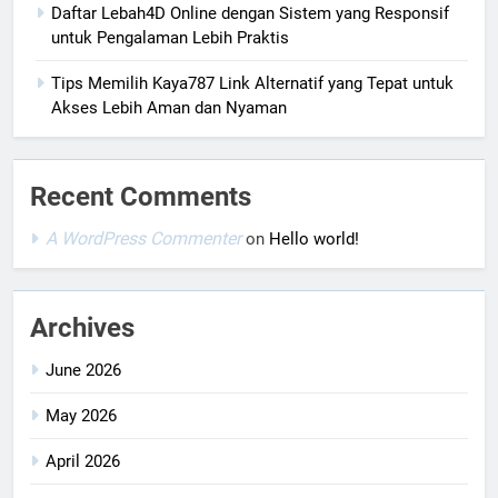
Daftar Lebah4D Online dengan Sistem yang Responsif
untuk Pengalaman Lebih Praktis
Tips Memilih Kaya787 Link Alternatif yang Tepat untuk
Akses Lebih Aman dan Nyaman
Recent Comments
A WordPress Commenter
on
Hello world!
Archives
June 2026
May 2026
April 2026