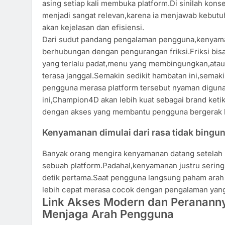
asing setiap kali membuka platform.Di sinilah kons
menjadi sangat relevan,karena ia menjawab kebut
akan kejelasan dan efisiensi.
Dari sudut pandang pengalaman pengguna,kenyama
berhubungan dengan pengurangan friksi.Friksi bis
yang terlalu padat,menu yang membingungkan,atau 
terasa janggal.Semakin sedikit hambatan ini,sema
pengguna merasa platform tersebut nyaman diguna
ini,Champion4D akan lebih kuat sebagai brand ketik
dengan akses yang membantu pengguna bergerak l
Kenyamanan dimulai dari rasa tidak bingu
Banyak orang mengira kenyamanan datang setelah
sebuah platform.Padahal,kenyamanan justru sering 
detik pertama.Saat pengguna langsung paham arah
lebih cepat merasa cocok dengan pengalaman yang
Link Akses Modern dan Peranann
Menjaga Arah Pengguna