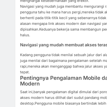
menghargai kesederhanaan yang efektif.
Navigasi yang mudah juga membantu mengurangi r
pengguna tahu ke mana harus pergi,mereka tidak ak
berhenti pada titik-titik kecil yang sebenarnya tidak 
alasan mengapa link akses modern dan navigasi yan
dipisahkan.Keduanya bekerja sama membangun pen
halus.
Navigasi yang mudah membuat akses tera
Kadang pengguna tidak menilai sebuah jalur dari a
juga menilai dari bagaimana pengalaman setelah ma
rapi,mereka akan menganggap bahwa jalur akses 
tepat.
Pentingnya Pengalaman Mobile d
Modern
Saat ini,banyak pengalaman digital dimulai dari ponse
akses modern harus dilihat dari sudut pandang mo
desktop.Pengguna mobile biasanya bertindak lebi