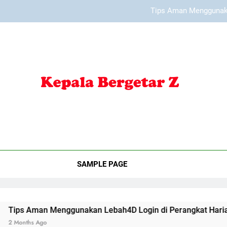
Tips Aman Menggunaka
Daftar Edwinslot Online dengan Sistem yan
Daftar Lebah4D Online dengan Sistem yang Resp
Cara Menggunakan EDWINSLOT Link Alternati
Tips Aman Menggunaka
Daftar Edwinslot Online dengan Sistem yan
ala Bergetar Z
ama Dan Hiburan Favorit Anda Di Kepala Bergetar Z.
Daftar Lebah4D Online dengan Sistem yang Resp
SAMPLE PAGE
 Menggunakan Lebah4D Login di Perangkat Harian
Daf
2 Mo