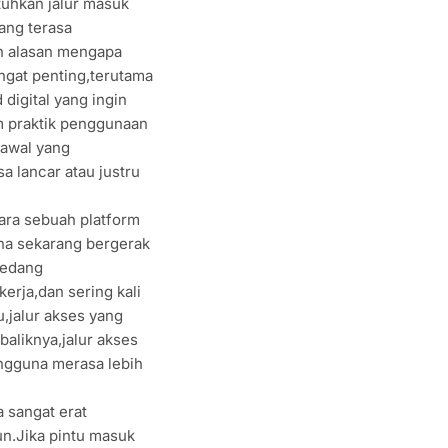
tuhkan jalur masuk
ang terasa
ah alasan mengapa
ngat penting,terutama
digital yang ingin
 praktik penggunaan
k awal yang
a lancar atau justru
ara sebuah platform
a sekarang bergerak
sedang
erja,dan sering kali
,jalur akses yang
aliknya,jalur akses
ngguna merasa lebih
sangat erat
un.Jika pintu masuk