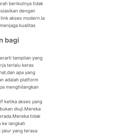
rah berikutnya tidak
siasikan dengan
 link akses modern.Ia
menjaga kualitas
n bagi
rarti tampilan yang
ja terlalu keras
at,dan apa yang
n adalah platform
npa menghilangkan
f ketika akses yang
bukan diuji.Mereka
erada.Mereka tidak
h ke langkah
jalur yang terasa