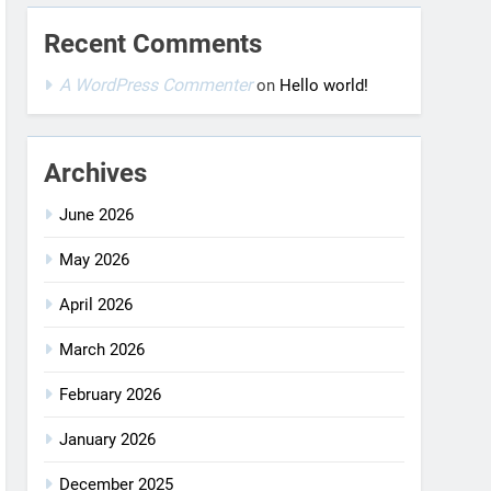
Recent Comments
A WordPress Commenter
on
Hello world!
Archives
June 2026
May 2026
April 2026
March 2026
February 2026
January 2026
December 2025