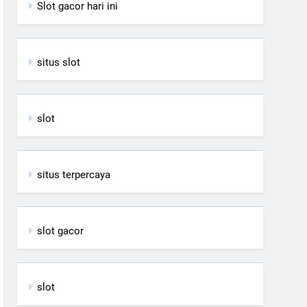
Slot gacor hari ini
situs slot
slot
situs terpercaya
slot gacor
slot