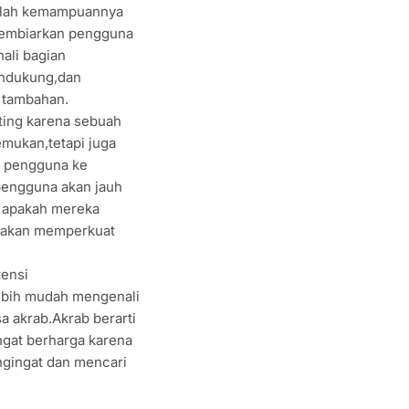
adalah kemampuannya
membiarkan pengguna
ali bagian
endukung,dan
r tambahan.
ting karena sebuah
temukan,tetapi juga
a pengguna ke
pengguna akan jauh
a apakah mereka
s akan memperkuat
tensi
ebih mudah mengenali
a akrab.Akrab berarti
ngat berharga karena
gingat dan mencari