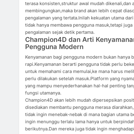
terasa konsisten,struktur awal mudah dikenali,dan a
membingungkan,maka brand akan lebih cepat diaso
pengalaman yang tertata.Inilah kekuatan utama dari
tidak hanya membawa pengguna masuk,tetapi juga 
pengalaman sejak detik pertama.
Champion4D dan Arti Kenyamana
Pengguna Modern
Kenyamanan bagi pengguna modern bukan hanya be
rapi.Kenyamanan berarti pengguna tidak perlu beker
untuk memahami cara memulai,ke mana harus melih
perlu dilakukan setelah masuk.Platform yang nyama
yang mampu menyederhanakan hal-hal penting ta
fungsi utamanya.
Champion4D akan lebih mudah dipersepsikan positi
disediakan membantu pengguna merasa diarahkan,
tidak ingin menebak-nebak di mana bagian utama b
ingin menunggu terlalu lama hanya untuk berpinda
berikutnya.Dan mereka juga tidak ingin menghadapi 