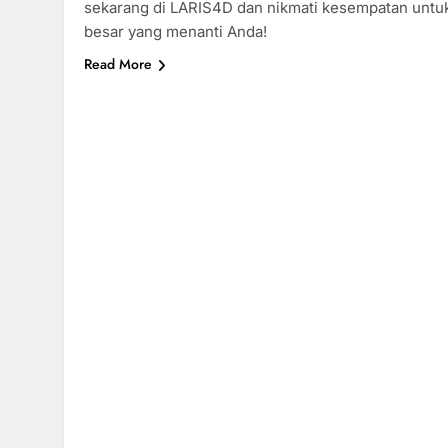
sekarang di LARIS4D dan nikmati kesempatan untuk
besar yang menanti Anda!
Read More