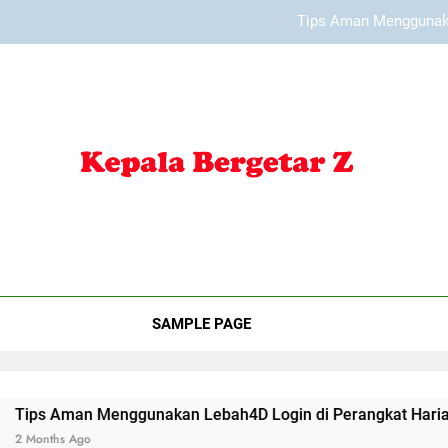
Tips Aman Menggunaka
Daftar Edwinslot Online dengan Sistem yan
Daftar Lebah4D Online dengan Sistem yang Resp
Cara Menggunakan EDWINSLOT Link Alternati
Tips Aman Menggunaka
Daftar Edwinslot Online dengan Sistem yan
ala Bergetar Z
ama Dan Hiburan Favorit Anda Di Kepala Bergetar Z.
Daftar Lebah4D Online dengan Sistem yang Resp
SAMPLE PAGE
 Menggunakan Lebah4D Login di Perangkat Harian
Daf
o
2 Mo