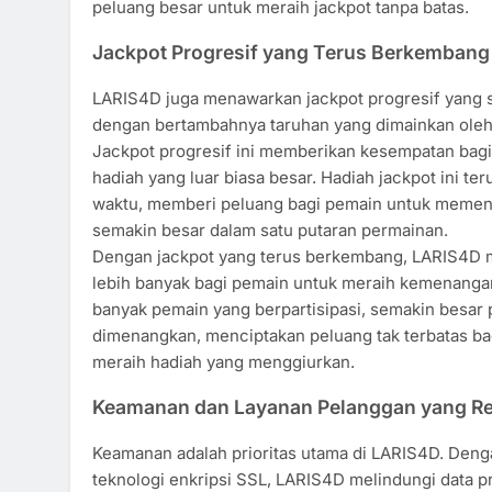
peluang besar untuk meraih jackpot tanpa batas.
Jackpot Progresif yang Terus Berkembang
LARIS4D juga menawarkan jackpot progresif yang s
dengan bertambahnya taruhan yang dimainkan oleh 
Jackpot progresif ini memberikan kesempatan bag
hadiah yang luar biasa besar. Hadiah jackpot ini te
waktu, memberi peluang bagi pemain untuk memen
semakin besar dalam satu putaran permainan.
Dengan jackpot yang terus berkembang, LARIS4D
lebih banyak bagi pemain untuk meraih kemenanga
banyak pemain yang berpartisipasi, semakin besar 
dimenangkan, menciptakan peluang tak terbatas ba
meraih hadiah yang menggiurkan.
Keamanan dan Layanan Pelanggan yang Re
Keamanan adalah prioritas utama di LARIS4D. De
teknologi enkripsi SSL, LARIS4D melindungi data pr