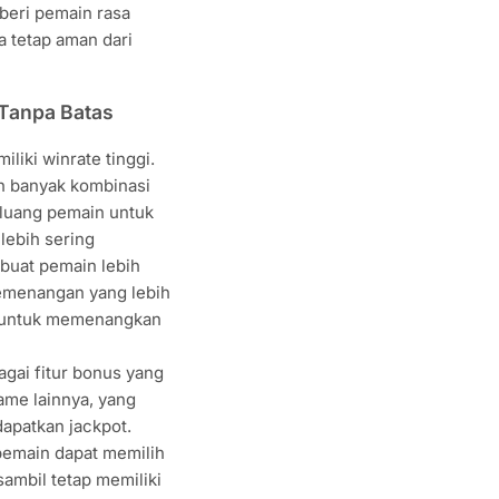
mberi pemain rasa
a tetap aman dari
 Tanpa Batas
liki winrate tinggi.
h banyak kombinasi
luang pemain untuk
lebih sering
buat pemain lebih
emenangan yang lebih
ar untuk memenangkan
agai fitur bonus yang
game lainnya, yang
patkan jackpot.
 pemain dapat memilih
ambil tetap memiliki