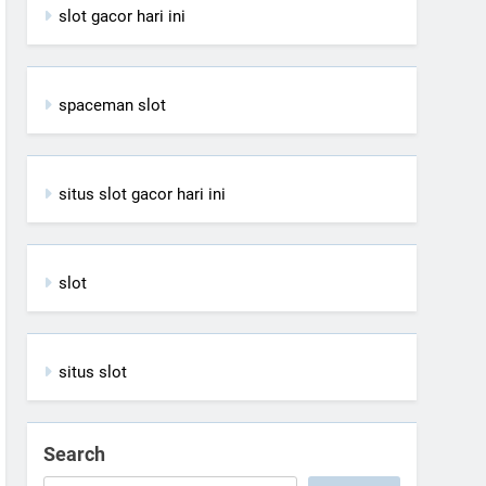
slot gacor hari ini
spaceman slot
situs slot gacor hari ini
slot
situs slot
Search