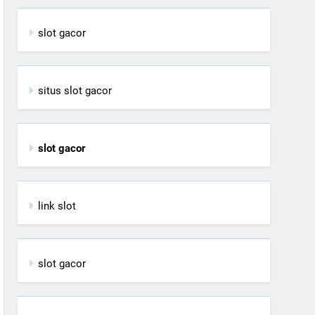
slot gacor
situs slot gacor
slot gacor
link slot
slot gacor