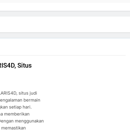
IS4D, Situs
ARIS4D, situs judi
 pengalaman bermain
an setiap hari.
ena memberikan
. Dengan menggunakan
4D memastikan