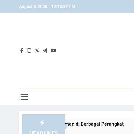
Skip
August 5, 2026
10:15:38 PM
to
content
Kep
Nikmati Dr
ernatif dengan Aman di Berbagai Perangkat
Tips Aman
2 Months Ag
HEADLINES