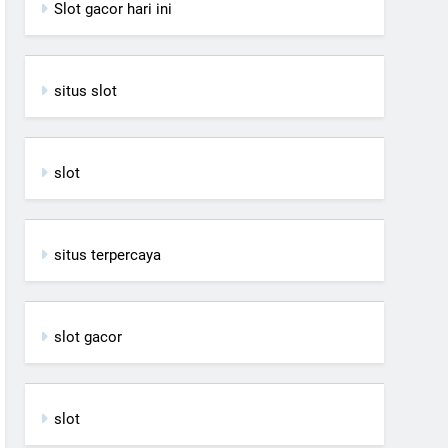
Slot gacor hari ini
situs slot
slot
situs terpercaya
slot gacor
slot