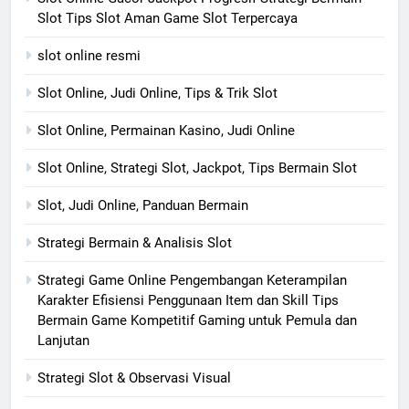
Slot Tips Slot Aman Game Slot Terpercaya
slot online resmi
Slot Online, Judi Online, Tips & Trik Slot
Slot Online, Permainan Kasino, Judi Online
Slot Online, Strategi Slot, Jackpot, Tips Bermain Slot
Slot, Judi Online, Panduan Bermain
Strategi Bermain & Analisis Slot
Strategi Game Online Pengembangan Keterampilan
Karakter Efisiensi Penggunaan Item dan Skill Tips
Bermain Game Kompetitif Gaming untuk Pemula dan
Lanjutan
Strategi Slot & Observasi Visual