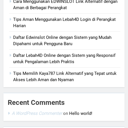
Cara Menggunakan EDWINSLOT Link Alternatif dengan
Aman di Berbagai Perangkat
Tips Aman Menggunakan Lebah4D Login di Perangkat
Harian
Daftar Edwinslot Online dengan Sistem yang Mudah
Dipahami untuk Pengguna Baru
Daftar Lebah4D Online dengan Sistem yang Responsif
untuk Pengalaman Lebih Praktis
Tips Memilih Kaya787 Link Alternatif yang Tepat untuk
Akses Lebih Aman dan Nyaman
Recent Comments
A WordPress Commenter
on
Hello world!