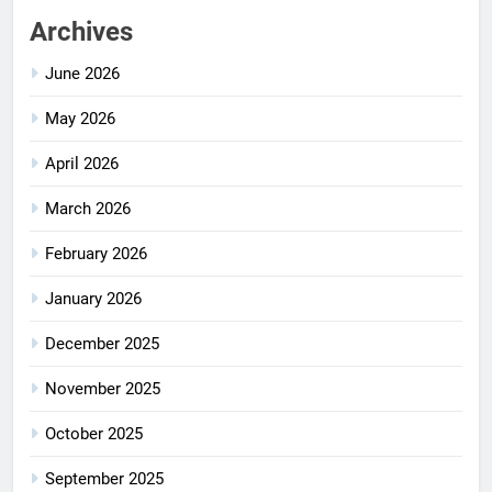
Archives
June 2026
May 2026
April 2026
March 2026
February 2026
January 2026
December 2025
November 2025
October 2025
September 2025