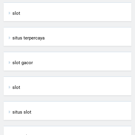
slot
situs terpercaya
slot gacor
slot
situs slot