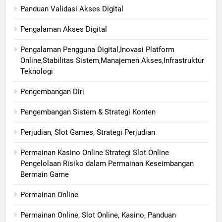
Panduan Validasi Akses Digital
Pengalaman Akses Digital
Pengalaman Pengguna Digital,Inovasi Platform
Online,Stabilitas Sistem,Manajemen Akses,Infrastruktur
Teknologi
Pengembangan Diri
Pengembangan Sistem & Strategi Konten
Perjudian, Slot Games, Strategi Perjudian
Permainan Kasino Online Strategi Slot Online
Pengelolaan Risiko dalam Permainan Keseimbangan
Bermain Game
Permainan Online
Permainan Online, Slot Online, Kasino, Panduan