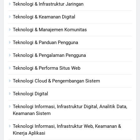
Teknologi & Infrastruktur Jaringan
Teknologi & Keamanan Digital
Teknologi & Manajemen Komunitas
Teknologi & Panduan Pengguna
Teknologi & Pengalaman Pengguna
Teknologi & Performa Situs Web
Teknologi Cloud & Pengembangan Sistem
Teknologi Digital
Teknologi Informasi, Infrastruktur Digital, Analitik Data,
Keamanan Sistem
Teknologi Informasi, Infrastruktur Web, Keamanan &
Kinerja Aplikasi