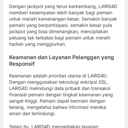
Dengan jackpot yang terus berkembang, LARIS4D
memberi kesempatan lebih banyak bagi pemain
untuk meraih kemenangan besar. Semakin banyak
pemain yang berpartisipasi, semakin besar pula
jackpot yang bisa dimenangkan, menciptakan
peluang tak terbatas bagi pemain untuk meraih
hadiah yang menggiurkan.
Keamanan dan Layanan Pelanggan yang
Responsif
Keamanan adalah prioritas utama di LARIS4D.
Dengan menggunakan teknologi enkripsi SSL,
LARIS4D melindungi data pribadi dan transaksi
finansial pemain dengan tingkat keamanan yang
sangat tinggi. Pemain dapat bermain dengan
tenang, mengetahui bahwa informasi mereka
aman dan terlindungi.
Selain itu, LARIS4D menyediakan layanan