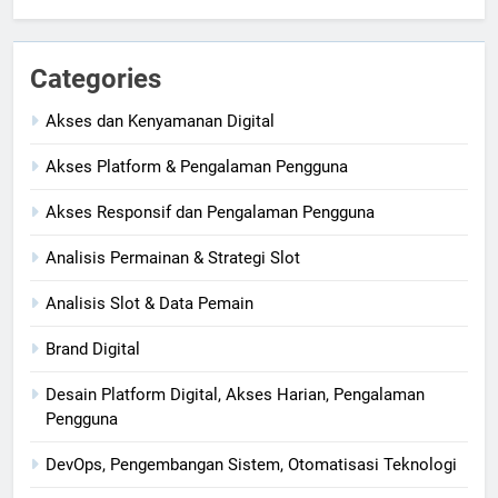
Categories
Akses dan Kenyamanan Digital
Akses Platform & Pengalaman Pengguna
Akses Responsif dan Pengalaman Pengguna
Analisis Permainan & Strategi Slot
Analisis Slot & Data Pemain
Brand Digital
Desain Platform Digital, Akses Harian, Pengalaman
Pengguna
DevOps, Pengembangan Sistem, Otomatisasi Teknologi