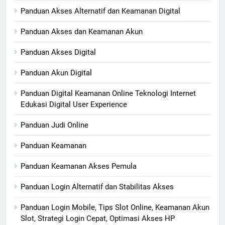
Panduan Akses Alternatif dan Keamanan Digital
Panduan Akses dan Keamanan Akun
Panduan Akses Digital
Panduan Akun Digital
Panduan Digital Keamanan Online Teknologi Internet
Edukasi Digital User Experience
Panduan Judi Online
Panduan Keamanan
Panduan Keamanan Akses Pemula
Panduan Login Alternatif dan Stabilitas Akses
Panduan Login Mobile, Tips Slot Online, Keamanan Akun
Slot, Strategi Login Cepat, Optimasi Akses HP