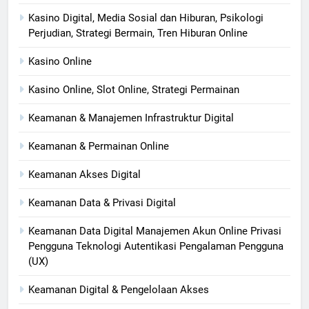
Kasino Digital, Media Sosial dan Hiburan, Psikologi
Perjudian, Strategi Bermain, Tren Hiburan Online
Kasino Online
Kasino Online, Slot Online, Strategi Permainan
Keamanan & Manajemen Infrastruktur Digital
Keamanan & Permainan Online
Keamanan Akses Digital
Keamanan Data & Privasi Digital
Keamanan Data Digital Manajemen Akun Online Privasi
Pengguna Teknologi Autentikasi Pengalaman Pengguna
(UX)
Keamanan Digital & Pengelolaan Akses