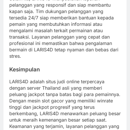
pelanggan yang responsif dan siap membantu
kapan saja. Tim dukungan pelanggan yang
tersedia 24/7 siap memberikan bantuan kepada
pemain yang membutuhkan informasi atau
mengalami masalah terkait permainan atau
transaksi. Layanan pelanggan yang cepat dan
profesional ini memastikan bahwa pengalaman
bermain di LARIS4D tetap nyaman dan bebas dari
stres.
Kesimpulan
LARIS4D adalah situs judi online terpercaya
dengan server Thailand asli yang memberi
peluang jackpot tanpa batas bagi para pemainnya.
Dengan mesin slot gacor yang memiliki winrate
tinggi dan jackpot progresif yang terus
berkembang, LARIS4D menawarkan peluang besar
untuk meraih kemenangan besar setiap saat.
Keamanan yang terjamin, layanan pelanggan yang