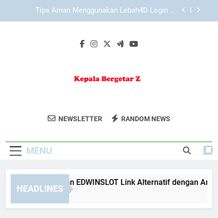
Skip
Daftar Edwinslot Online dengan Sistem yang
to
Mudah Dipahami untuk Pengguna Baru
content
Daftar Lebah4D Online dengan Sistem yang
Responsif untuk Pengalaman Lebih Praktis
Cara Menggunakan EDWINSLOT Link Alternatif
dengan Aman di Berbagai Perangkat
Tips Aman Menggunakan Lebah4D Login di
Perangkat Harian
Daftar Edwinslot Online dengan Sistem yang
Mudah Dipahami untuk Pengguna Baru
Kepala Bergetar
Nikmati Drama Dan Hiburan Favorit Anda Di
Daftar Lebah4D Online dengan Sistem yang
NEWSLETTER
RANDOM NEWS
Z
Responsif untuk Pengalaman Lebih Praktis
Kepala Bergetar Z.
MENU
ra Menggunakan EDWINSLOT Link Alternatif dengan Aman di 
HEADLINES
Month Ago