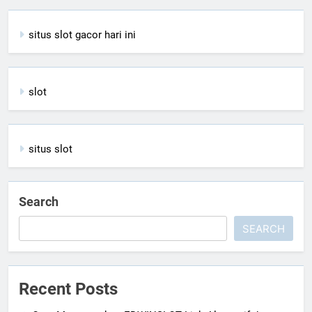
situs slot gacor hari ini
slot
situs slot
Search
SEARCH
Recent Posts