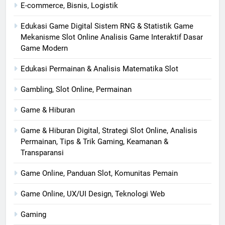
E-commerce, Bisnis, Logistik
Edukasi Game Digital Sistem RNG & Statistik Game
Mekanisme Slot Online Analisis Game Interaktif Dasar
Game Modern
Edukasi Permainan & Analisis Matematika Slot
Gambling, Slot Online, Permainan
Game & Hiburan
Game & Hiburan Digital, Strategi Slot Online, Analisis
Permainan, Tips & Trik Gaming, Keamanan &
Transparansi
Game Online, Panduan Slot, Komunitas Pemain
Game Online, UX/UI Design, Teknologi Web
Gaming