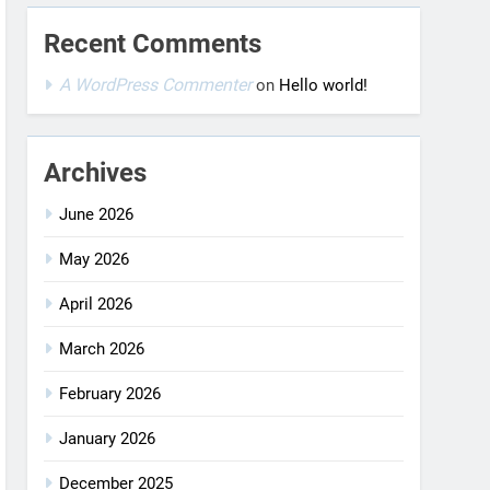
Recent Comments
A WordPress Commenter
on
Hello world!
Archives
June 2026
May 2026
April 2026
March 2026
February 2026
January 2026
December 2025