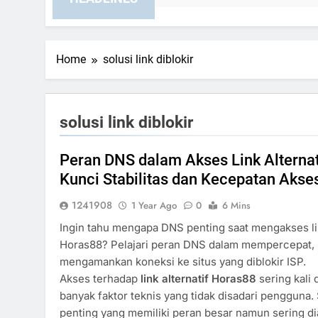
Home
solusi link diblokir
solusi link diblokir
Peran DNS dalam Akses Link Alternat
Kunci Stabilitas dan Kecepatan Akse
1241908
1 Year Ago
0
6 Mins
Ingin tahu mengapa DNS penting saat mengakses lin
Horas88? Pelajari peran DNS dalam mempercepat, 
mengamankan koneksi ke situs yang diblokir ISP.
Akses terhadap
link alternatif Horas88
sering kali 
banyak faktor teknis yang tidak disadari pengguna
penting yang memiliki peran besar namun sering d