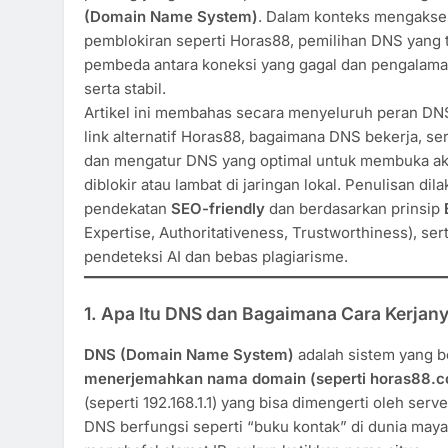
(Domain Name System)
. Dalam konteks mengakse
pemblokiran seperti Horas88, pemilihan DNS yang 
pembeda antara koneksi yang gagal dan pengalama
serta stabil.
Artikel ini membahas secara menyeluruh peran D
link alternatif Horas88, bagaimana DNS bekerja, s
dan mengatur DNS yang optimal untuk membuka aks
diblokir atau lambat di jaringan lokal. Penulisan di
pendekatan
SEO-friendly
dan berdasarkan prinsip
Expertise, Authoritativeness, Trustworthiness), ser
pendeteksi AI dan bebas plagiarisme.
1. Apa Itu DNS dan Bagaimana Cara Kerjan
DNS (Domain Name System)
adalah sistem yang b
menerjemahkan nama domain (seperti horas88.
(seperti 192.168.1.1) yang bisa dimengerti oleh serve
DNS berfungsi seperti “buku kontak” di dunia may