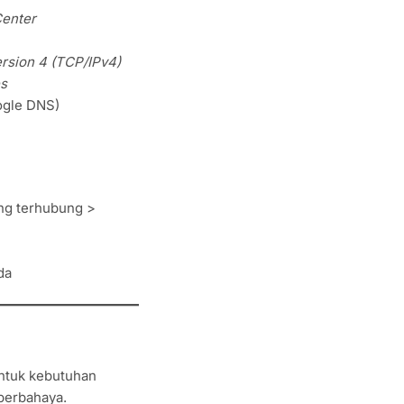
Center
ersion 4 (TCP/IPv4)
s
ogle DNS)
ang terhubung >
da
untuk kebutuhan
berbahaya.