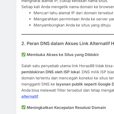
menghafal alamat IP, cukup ketikkan nama situs.
Setiap kali Anda mengetik nama domain ke browser
Mencari tahu alamat IP dari domain tersebut
Mengarahkan permintaan Anda ke server ya
Menyambungkan Anda ke situs yang dituju
2. Peran DNS dalam Akses Link Alternatif 
Membuka Akses ke Situs yang Diblokir
Salah satu penyebab utama link Horas88 tidak bisa
pemblokiran DNS oleh ISP lokal
. DNS milik ISP bi
domain tertentu dan mencegah koneksi ke situs te
mengganti DNS ke
layanan publik seperti Google 
Anda bisa melewati filter tersebut dan tetap menga
alternatif
.
Meningkatkan Kecepatan Resolusi Domain