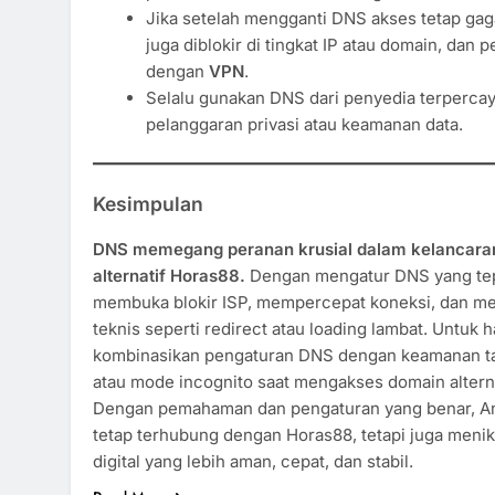
Jika setelah mengganti DNS akses tetap gag
juga diblokir di tingkat IP atau domain, dan 
dengan
VPN
.
Selalu gunakan DNS dari penyedia terperca
pelanggaran privasi atau keamanan data.
Kesimpulan
DNS memegang peranan krusial dalam kelancaran
alternatif Horas88.
Dengan mengatur DNS yang tep
membuka blokir ISP, mempercepat koneksi, dan me
teknis seperti redirect atau loading lambat. Untuk ha
kombinasikan pengaturan DNS dengan keamanan t
atau mode incognito saat mengakses domain alterna
Dengan pemahaman dan pengaturan yang benar, And
tetap terhubung dengan Horas88, tetapi juga meni
digital yang lebih aman, cepat, dan stabil.