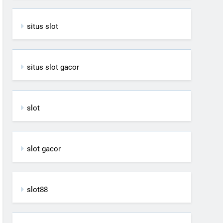
situs slot
situs slot gacor
slot
slot gacor
slot88