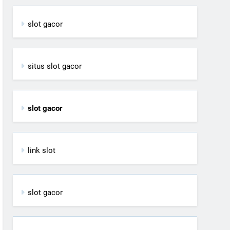
slot gacor
situs slot gacor
slot gacor
link slot
slot gacor