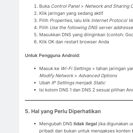
Buka
Control Panel
>
Network and Sharing 
Klik jaringan yang sedang aktif
Pilih
Properties
, lalu klik
Internet Protocol V
Pilih
Use the following DNS server addresse
Masukkan DNS yang diinginkan (contoh: Go
Klik OK dan restart browser Anda
Untuk Pengguna Android:
Masuk ke
Wi-Fi Settings
> tahan jaringan y
Modify Network
>
Advanced Options
Ubah
IP Settings
menjadi
Static
Isi kolom DNS 1 dan DNS 2 sesuai pilihan An
5. Hal yang Perlu Diperhatikan
Mengubah DNS
tidak ilegal
jika digunakan 
pribadi dan bukan untuk mengakses konten 