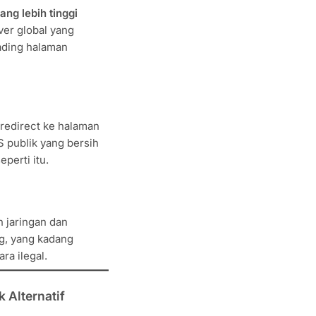
ng lebih tinggi
ver global yang
oading halaman
redirect ke halaman
 publik yang bersih
perti itu.
 jaringan dan
g, yang kadang
ra ilegal.
 Alternatif