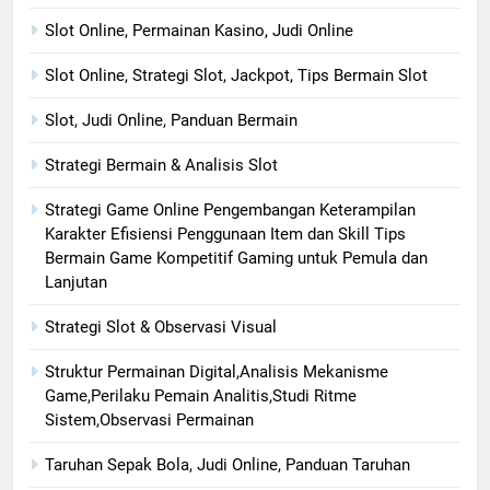
Slot Online, Permainan Kasino, Judi Online
Slot Online, Strategi Slot, Jackpot, Tips Bermain Slot
Slot, Judi Online, Panduan Bermain
Strategi Bermain & Analisis Slot
Strategi Game Online Pengembangan Keterampilan
Karakter Efisiensi Penggunaan Item dan Skill Tips
Bermain Game Kompetitif Gaming untuk Pemula dan
Lanjutan
Strategi Slot & Observasi Visual
Struktur Permainan Digital,Analisis Mekanisme
Game,Perilaku Pemain Analitis,Studi Ritme
Sistem,Observasi Permainan
Taruhan Sepak Bola, Judi Online, Panduan Taruhan