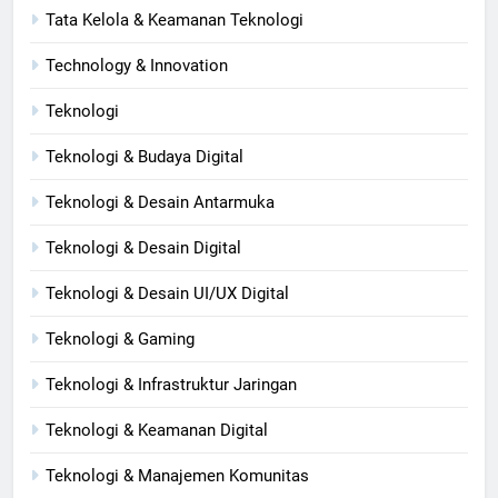
Tata Kelola & Keamanan Teknologi
Technology & Innovation
Teknologi
Teknologi & Budaya Digital
Teknologi & Desain Antarmuka
Teknologi & Desain Digital
Teknologi & Desain UI/UX Digital
Teknologi & Gaming
Teknologi & Infrastruktur Jaringan
Teknologi & Keamanan Digital
Teknologi & Manajemen Komunitas