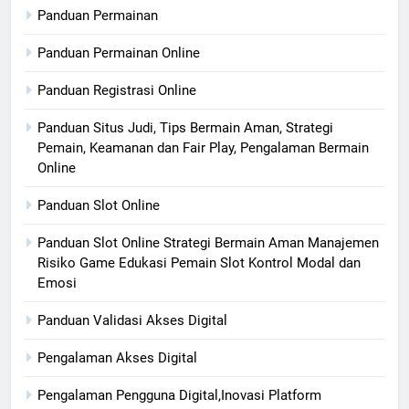
Panduan Permainan
Panduan Permainan Online
Panduan Registrasi Online
Panduan Situs Judi, Tips Bermain Aman, Strategi
Pemain, Keamanan dan Fair Play, Pengalaman Bermain
Online
Panduan Slot Online
Panduan Slot Online Strategi Bermain Aman Manajemen
Risiko Game Edukasi Pemain Slot Kontrol Modal dan
Emosi
Panduan Validasi Akses Digital
Pengalaman Akses Digital
Pengalaman Pengguna Digital,Inovasi Platform