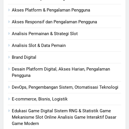
Akses Platform & Pengalaman Pengguna
Akses Responsif dan Pengalaman Pengguna
Analisis Permainan & Strategi Slot
Analisis Slot & Data Pemain
Brand Digital
Desain Platform Digital, Akses Harian, Pengalaman
Pengguna
DevOps, Pengembangan Sistem, Otomatisasi Teknologi
E-commerce, Bisnis, Logistik
Edukasi Game Digital Sistem RNG & Statistik Game
Mekanisme Slot Online Analisis Game Interaktif Dasar
Game Modern