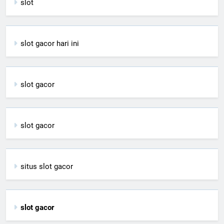
slot
slot gacor hari ini
slot gacor
slot gacor
situs slot gacor
slot gacor