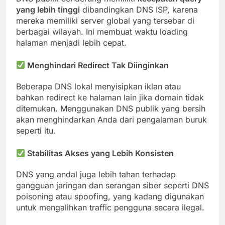
yang lebih tinggi
dibandingkan DNS ISP, karena
mereka memiliki server global yang tersebar di
berbagai wilayah. Ini membuat waktu loading
halaman menjadi lebih cepat.
Menghindari Redirect Tak Diinginkan
Beberapa DNS lokal menyisipkan iklan atau
bahkan redirect ke halaman lain jika domain tidak
ditemukan. Menggunakan DNS publik yang bersih
akan menghindarkan Anda dari pengalaman buruk
seperti itu.
Stabilitas Akses yang Lebih Konsisten
DNS yang andal juga lebih tahan terhadap
gangguan jaringan dan serangan siber seperti DNS
poisoning atau spoofing, yang kadang digunakan
untuk mengalihkan traffic pengguna secara ilegal.