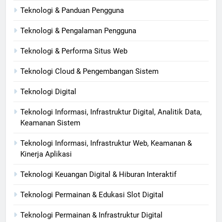
Teknologi & Panduan Pengguna
Teknologi & Pengalaman Pengguna
Teknologi & Performa Situs Web
Teknologi Cloud & Pengembangan Sistem
Teknologi Digital
Teknologi Informasi, Infrastruktur Digital, Analitik Data,
Keamanan Sistem
Teknologi Informasi, Infrastruktur Web, Keamanan &
Kinerja Aplikasi
Teknologi Keuangan Digital & Hiburan Interaktif
Teknologi Permainan & Edukasi Slot Digital
Teknologi Permainan & Infrastruktur Digital