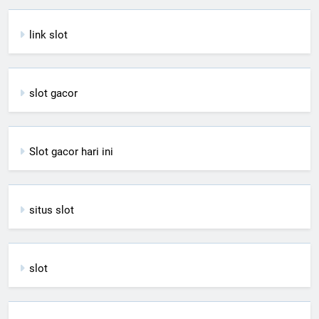
link slot
slot gacor
Slot gacor hari ini
situs slot
slot