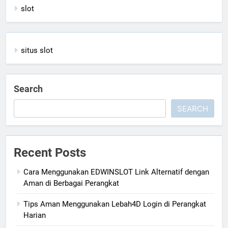
slot
situs slot
Search
SEARCH
Recent Posts
Cara Menggunakan EDWINSLOT Link Alternatif dengan
Aman di Berbagai Perangkat
Tips Aman Menggunakan Lebah4D Login di Perangkat
Harian