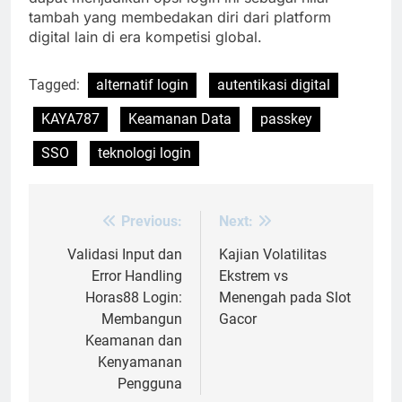
tambah yang membedakan diri dari platform
digital lain di era kompetisi global.
Tagged:
alternatif login
autentikasi digital
KAYA787
Keamanan Data
passkey
SSO
teknologi login
Previous:
Next:
Post
navigation
Validasi Input dan
Kajian Volatilitas
Error Handling
Ekstrem vs
Horas88 Login:
Menengah pada Slot
Membangun
Gacor
Keamanan dan
Kenyamanan
Pengguna