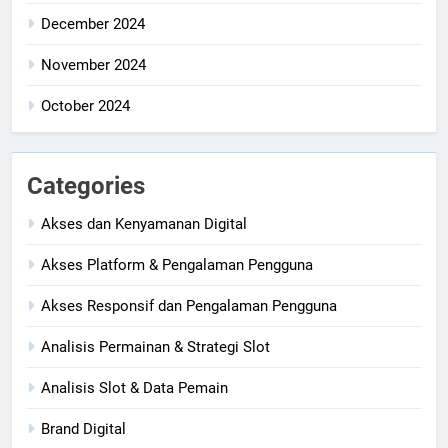
December 2024
November 2024
October 2024
Categories
Akses dan Kenyamanan Digital
Akses Platform & Pengalaman Pengguna
Akses Responsif dan Pengalaman Pengguna
Analisis Permainan & Strategi Slot
Analisis Slot & Data Pemain
Brand Digital