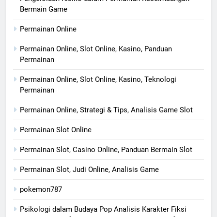
Bermain Game
Permainan Online
Permainan Online, Slot Online, Kasino, Panduan
Permainan
Permainan Online, Slot Online, Kasino, Teknologi
Permainan
Permainan Online, Strategi & Tips, Analisis Game Slot
Permainan Slot Online
Permainan Slot, Casino Online, Panduan Bermain Slot
Permainan Slot, Judi Online, Analisis Game
pokemon787
Psikologi dalam Budaya Pop Analisis Karakter Fiksi