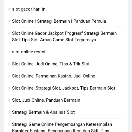
slot gacor hari ini
Slot Online | Strategi Bermain | Panduan Pemula
Slot Online Gacor Jackpot Progresif Strategi Bermain
Slot Tips Slot Aman Game Slot Terpercaya
slot online resmi
Slot Online, Judi Online, Tips & Trik Slot
Slot Online, Permainan Kasino, Judi Online
Slot Online, Strategi Slot, Jackpot, Tips Bermain Slot
Slot, Judi Online, Panduan Bermain
Strategi Bermain & Analisis Slot
Strategi Game Online Pengembangan Keterampilan
Karakter Efisiensi Penggunaan Item dan Skill Tips