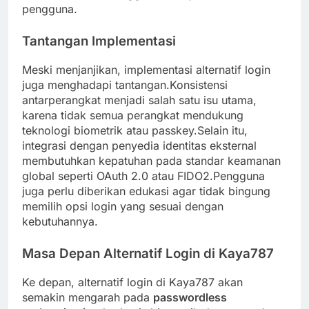
pengguna.
Tantangan Implementasi
Meski menjanjikan, implementasi alternatif login
juga menghadapi tantangan.Konsistensi
antarperangkat menjadi salah satu isu utama,
karena tidak semua perangkat mendukung
teknologi biometrik atau passkey.Selain itu,
integrasi dengan penyedia identitas eksternal
membutuhkan kepatuhan pada standar keamanan
global seperti OAuth 2.0 atau FIDO2.Pengguna
juga perlu diberikan edukasi agar tidak bingung
memilih opsi login yang sesuai dengan
kebutuhannya.
Masa Depan Alternatif Login di Kaya787
Ke depan, alternatif login di Kaya787 akan
semakin mengarah pada
passwordless