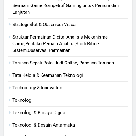
Bermain Game Kompetitif Gaming untuk Pemula dan
Lanjutan
Strategi Slot & Observasi Visual
Struktur Permainan Digital,Analisis Mekanisme
Game,Perilaku Pemain Analitis,Studi Ritme
Sistem,Observasi Permainan
Taruhan Sepak Bola, Judi Online, Panduan Taruhan
Tata Kelola & Keamanan Teknologi
Technology & Innovation
Teknologi
Teknologi & Budaya Digital
Teknologi & Desain Antarmuka