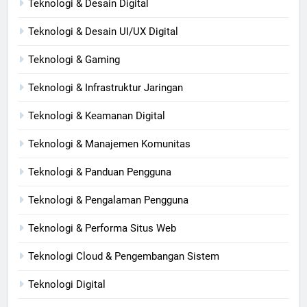
Teknologi & Desain Digital
Teknologi & Desain UI/UX Digital
Teknologi & Gaming
Teknologi & Infrastruktur Jaringan
Teknologi & Keamanan Digital
Teknologi & Manajemen Komunitas
Teknologi & Panduan Pengguna
Teknologi & Pengalaman Pengguna
Teknologi & Performa Situs Web
Teknologi Cloud & Pengembangan Sistem
Teknologi Digital