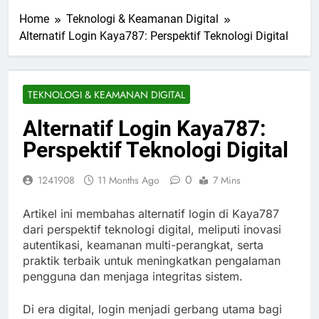
Home
Teknologi & Keamanan Digital
Alternatif Login Kaya787: Perspektif Teknologi Digital
TEKNOLOGI & KEAMANAN DIGITAL
Alternatif Login Kaya787:
Perspektif Teknologi Digital
0
1241908
11 Months Ago
7 Mins
Artikel ini membahas alternatif login di Kaya787
dari perspektif teknologi digital, meliputi inovasi
autentikasi, keamanan multi-perangkat, serta
praktik terbaik untuk meningkatkan pengalaman
pengguna dan menjaga integritas sistem.
Di era digital, login menjadi gerbang utama bagi