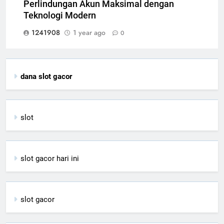
Perlindungan Akun Maksimal dengan
Teknologi Modern
1241908
1 year ago
0
dana slot gacor
slot
slot gacor hari ini
slot gacor