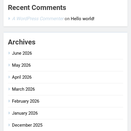
Recent Comments
A WordPress Commenter
on
Hello world!
Archives
June 2026
May 2026
April 2026
March 2026
February 2026
January 2026
December 2025