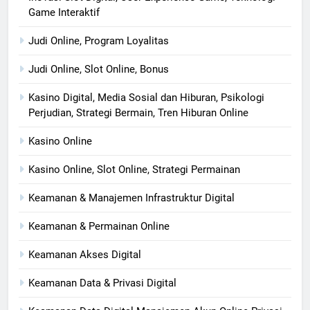
Game Interaktif
Judi Online, Program Loyalitas
Judi Online, Slot Online, Bonus
Kasino Digital, Media Sosial dan Hiburan, Psikologi
Perjudian, Strategi Bermain, Tren Hiburan Online
Kasino Online
Kasino Online, Slot Online, Strategi Permainan
Keamanan & Manajemen Infrastruktur Digital
Keamanan & Permainan Online
Keamanan Akses Digital
Keamanan Data & Privasi Digital