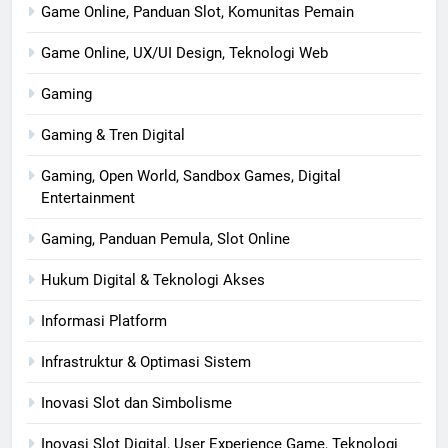
Game Online, Panduan Slot, Komunitas Pemain
Game Online, UX/UI Design, Teknologi Web
Gaming
Gaming & Tren Digital
Gaming, Open World, Sandbox Games, Digital
Entertainment
Gaming, Panduan Pemula, Slot Online
Hukum Digital & Teknologi Akses
Informasi Platform
Infrastruktur & Optimasi Sistem
Inovasi Slot dan Simbolisme
Inovasi Slot Digital, User Experience Game, Teknologi