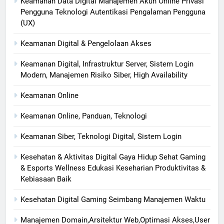
Keamanan Data Digital Manajemen Akun Online Privasi
Pengguna Teknologi Autentikasi Pengalaman Pengguna
(UX)
Keamanan Digital & Pengelolaan Akses
Keamanan Digital, Infrastruktur Server, Sistem Login
Modern, Manajemen Risiko Siber, High Availability
Keamanan Online
Keamanan Online, Panduan, Teknologi
Keamanan Siber, Teknologi Digital, Sistem Login
Kesehatan & Aktivitas Digital Gaya Hidup Sehat Gaming
& Esports Wellness Edukasi Keseharian Produktivitas &
Kebiasaan Baik
Kesehatan Digital Gaming Seimbang Manajemen Waktu
Manajemen Domain,Arsitektur Web,Optimasi Akses,User