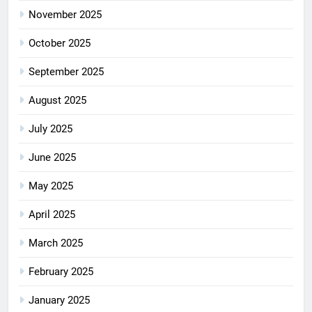
November 2025
October 2025
September 2025
August 2025
July 2025
June 2025
May 2025
April 2025
March 2025
February 2025
January 2025