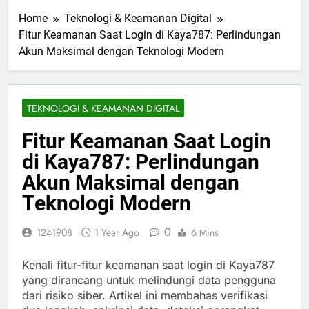
Home
Teknologi & Keamanan Digital
Fitur Keamanan Saat Login di Kaya787: Perlindungan
Akun Maksimal dengan Teknologi Modern
TEKNOLOGI & KEAMANAN DIGITAL
Fitur Keamanan Saat Login
di Kaya787: Perlindungan
Akun Maksimal dengan
Teknologi Modern
0
1241908
1 Year Ago
6 Mins
Kenali fitur-fitur keamanan saat login di Kaya787
yang dirancang untuk melindungi data pengguna
dari risiko siber. Artikel ini membahas verifikasi