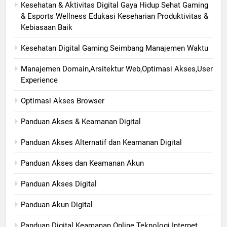
Kesehatan & Aktivitas Digital Gaya Hidup Sehat Gaming
& Esports Wellness Edukasi Keseharian Produktivitas &
Kebiasaan Baik
Kesehatan Digital Gaming Seimbang Manajemen Waktu
Manajemen Domain,Arsitektur Web,Optimasi Akses,User
Experience
Optimasi Akses Browser
Panduan Akses & Keamanan Digital
Panduan Akses Alternatif dan Keamanan Digital
Panduan Akses dan Keamanan Akun
Panduan Akses Digital
Panduan Akun Digital
Panduan Digital Keamanan Online Teknologi Internet