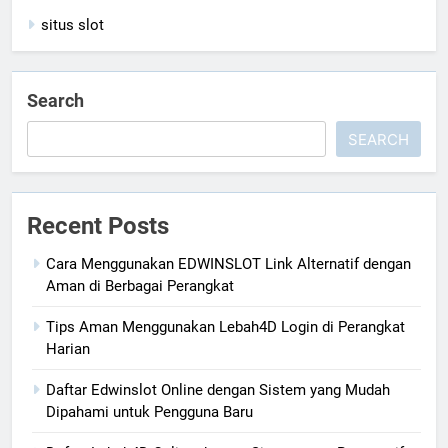
situs slot
Search
SEARCH
Recent Posts
Cara Menggunakan EDWINSLOT Link Alternatif dengan
Aman di Berbagai Perangkat
Tips Aman Menggunakan Lebah4D Login di Perangkat
Harian
Daftar Edwinslot Online dengan Sistem yang Mudah
Dipahami untuk Pengguna Baru