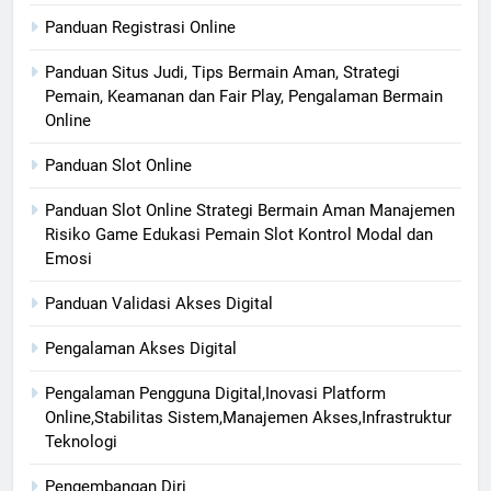
Panduan Registrasi Online
Panduan Situs Judi, Tips Bermain Aman, Strategi
Pemain, Keamanan dan Fair Play, Pengalaman Bermain
Online
Panduan Slot Online
Panduan Slot Online Strategi Bermain Aman Manajemen
Risiko Game Edukasi Pemain Slot Kontrol Modal dan
Emosi
Panduan Validasi Akses Digital
Pengalaman Akses Digital
Pengalaman Pengguna Digital,Inovasi Platform
Online,Stabilitas Sistem,Manajemen Akses,Infrastruktur
Teknologi
Pengembangan Diri