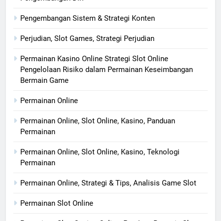
Pengembangan Sistem & Strategi Konten
Perjudian, Slot Games, Strategi Perjudian
Permainan Kasino Online Strategi Slot Online
Pengelolaan Risiko dalam Permainan Keseimbangan
Bermain Game
Permainan Online
Permainan Online, Slot Online, Kasino, Panduan
Permainan
Permainan Online, Slot Online, Kasino, Teknologi
Permainan
Permainan Online, Strategi & Tips, Analisis Game Slot
Permainan Slot Online