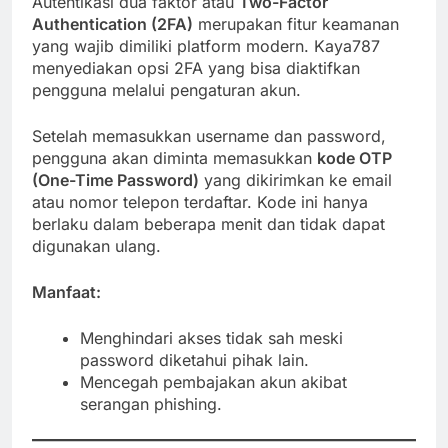
Autentikasi dua faktor atau
Two-Factor
Authentication (2FA)
merupakan fitur keamanan
yang wajib dimiliki platform modern. Kaya787
menyediakan opsi 2FA yang bisa diaktifkan
pengguna melalui pengaturan akun.
Setelah memasukkan username dan password,
pengguna akan diminta memasukkan
kode OTP
(One-Time Password)
yang dikirimkan ke email
atau nomor telepon terdaftar. Kode ini hanya
berlaku dalam beberapa menit dan tidak dapat
digunakan ulang.
Manfaat:
Menghindari akses tidak sah meski
password diketahui pihak lain.
Mencegah pembajakan akun akibat
serangan phishing.