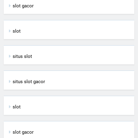
slot gacor
slot
situs slot
situs slot gacor
slot
slot gacor