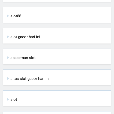
slot88
slot gacor hari ini
spaceman slot
situs slot gacor hari ini
slot